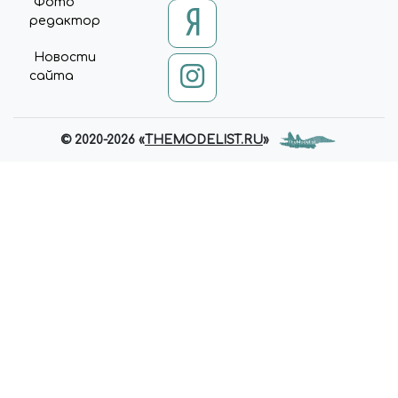
Фото
', UPDATE);
редактор
UNIVERSE.COMPARE.ON('UPDA
TE', UPDATE);
Новости
BX.ADDCUSTOMEVENT('ONFR
сайта
AMEDATARECEIVED', UPDATE);
BX.READY(UPDATE); })($, INTEC);
© 2020-2026 «
THEMODELIST.RU
»