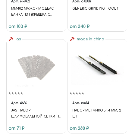
Арт.
мм402
Арт.
aj0008
ММ402 МАЖОР МОДЕЛС
GENERIC GRINDING TOOL 1
БАНКА ПЭТ (КРЫШКА С
КИСТОЧКОЙ) 30 МЛ
от 103 ₽
от 340 ₽
jas
made in china
Арт.
4636
Арт.
nm14
JAS НАБОР
НАБОР МЕТЧИКОВ 1.4 ММ, 2
ШЛИФОВАЛЬНОЙ СЕТКИ НА
ШТ
ЛИПУЧКЕ P150 P180 P240 30X90
от 71 ₽
от 280 ₽
ММ 6 ШТ.