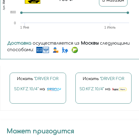
В магазин
Арт.
800
0
1 Янв
1 Июль
Доставка
осуществляется из
Москвы
следующими
способами:
Искать
"DRIVER FOR
Искать
"DRIVER FOR
SD.KFZ.10/4"
на
SD.KFZ.10/4"
на
Может пригодится