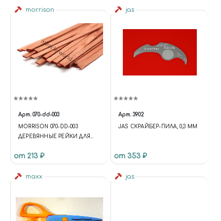
morrison
jas
Арт.
070-dd-003
Арт.
3902
MORRISON 070-DD-003
JAS СКРАЙБЕР-ПИЛА, 0,3 ММ
ДЕРЕВЯННЫЕ РЕЙКИ ДЛЯ
МОДЕЛИЗМА "МОРЕНЫЕ
от 213 ₽
от 353 ₽
ДОСКИ" (20ШТ). (FUNCTION {
UNIVERSE.SITE.ID = 'S1';
UNIVERSE.SITE.DIRECTORY =
maxx
jas
'/'; UNIVERSE.TEMPLATE.ID =
'UNIVERSE_S1';
UNIVERSE.TEMPLATE.DIRECTO
RY =