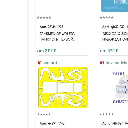
Арт.
35134
1/35
Арт.
qb32-032
1
TANKMEN OF WWI ERA
QB32 032 QUIC
(ТАНКИСТЫ ПЕРВОЙ
НАБОР ДОПОЛ
МИРОВОЙ ВОЙНЫ)
109K GUN COVE
от 3117 ₽
от 320 ₽
eduard
kav models
Арт.
ex291
1/48
Арт.
m48-021
1/