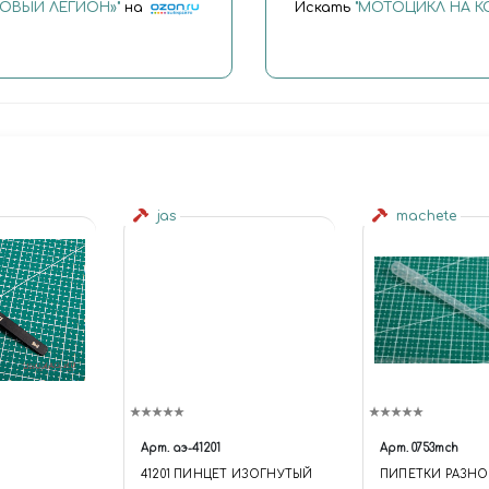
РОВЫЙ ЛЕГИОН»"
на
Искать
"МОТОЦИКЛ НА КО
jas
machete
Арт.
аэ-41201
Арт.
0753mch
41201 ПИНЦЕТ ИЗОГНУТЫЙ
ПИПЕТКИ РАЗН