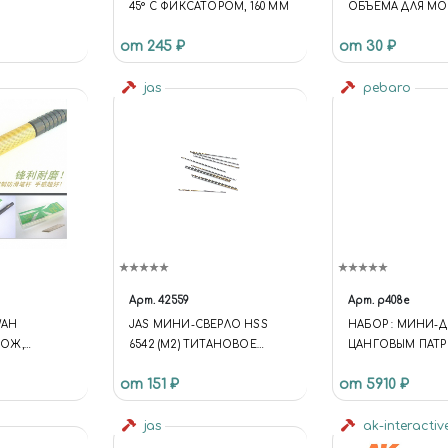
45° С ФИКСАТОРОМ, 160 ММ
ОБЪЕМА ДЛЯ МО
3 МЛ 1 ШТ
от 245 ₽
от 30 ₽
jas
pebaro
Арт.
42559
Арт.
p408e
WAH
JAS МИНИ-СВЕРЛО HSS
НАБОР : МИНИ-Д
ОЖ,
6542 (M2) ТИТАНОВОЕ
ЦАНГОВЫМ ПАТ
ПОКРЫТИЕ D 0,5 ММ 10 ШТ.
КОМПЛЕКТОМ Н
от 151 ₽
от 5910 ₽
ПЛАСТИКОВОМ Б
jas
ak-interactiv