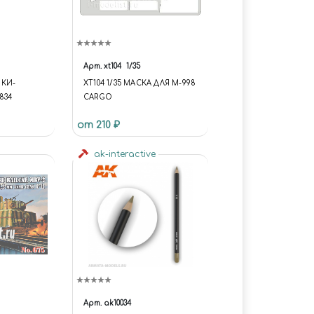
Арт.
xt104
1/35
КИ-
XT104 1/35 МАСКА ДЛЯ M-998
834
CARGO
от 210 ₽
ak-interactive
Арт.
ak10034