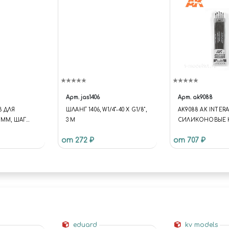
Арт.
jas1406
Арт.
ak9088
 ДЛЯ
ШЛАНГ 1406, W1/4"-40 Х G1/8",
AK9088 AK INTER
 ММ, ШАГ
3 М
СИЛИКОНОВЫЕ 
 ШТ.
СРЕДНЕГО РАЗМЕ
от 272 ₽
от 707 ₽
ТВЁРДЫЙ НАКОН
ШТ.)
eduard
kv models