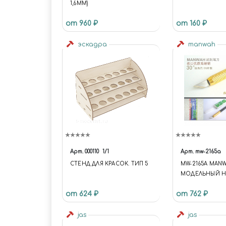
1,6ММ)
от 960 ₽
от 160 ₽
эскадра
manwah
Арт.
000110
1/1
Арт.
mw-2165a
СТЕНД ДЛЯ КРАСОК. ТИП 5
MW-2165A MAN
МОДЕЛЬНЫЙ Н
ЧЁРНЫЙ
от 624 ₽
от 762 ₽
jas
jas