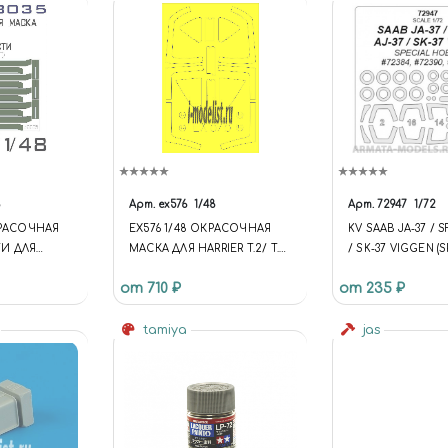
8
Арт.
ex576
1/48
Арт.
72947
1/72
КРАСОЧНАЯ
EX576 1/48 ОКРАСОЧНАЯ
KV SAAB JA-37 / SF
И ДЛЯ
МАСКА ДЛЯ HARRIER T.2/ T.4/
/ SK-37 VIGGEN (
24" (ЗВЕЗДА)
T.8
HOBBY #72384 #7
от 710 ₽
от 235 ₽
#72411) + МАСКИ
И КОЛЕСА
t
tamiya
jas