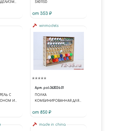
ДЕЛИЗМА:
SX011SD
от 353 ₽
winmodels
Арт.
pol-363026-01
РЕЛЬ С
ПОЛКА
РОНОМ И
КОМБИНИРОВАННАЯ ДЛЯ
АСАДОК В
БАНОЧЕК 36, 30, 26 ММ
от 850 ₽
ОКСЕ.
e
made in china