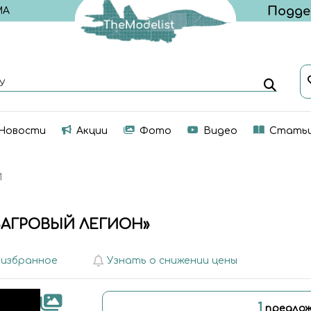
МА
У
Новости
Акции
Фото
Видео
Стать
И
БАГРОВЫЙ ЛЕГИОН»
 избранное
Узнать о снижении цены
1
предлож