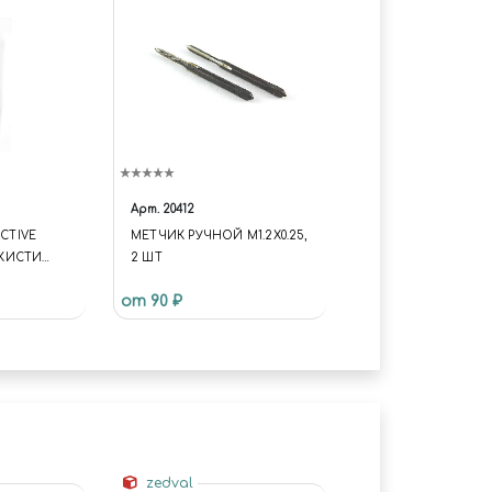
Арт.
20412
ACTIVE
МЕТЧИК РУЧНОЙ М1.2Х0.25,
КИСТИ
2 ШТ
РА,
от 90 ₽
ЕЧНИК (5
zedval