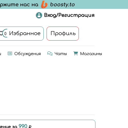
Вход/Регистрация
Избранное
Профиль
0
и
Обсуждения
Чаты
Магазины
990
ение за