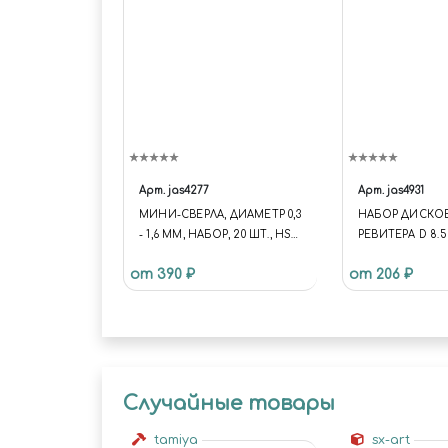
Арт.
jas4277
Арт.
jas4931
МИНИ-СВЕРЛА, ДИАМЕТР 0,3
НАБОР ДИСКОВ
- 1,6 ММ, НАБОР, 20 ШТ., HSS
РЕВИТЕРА D 8.5
6542 (M2), НЕТ ПОКРЫТИЯ
0,35 - 1,5 ММ, 15
от 390 ₽
от 206 ₽
Случайные товары
tamiya
sx-art