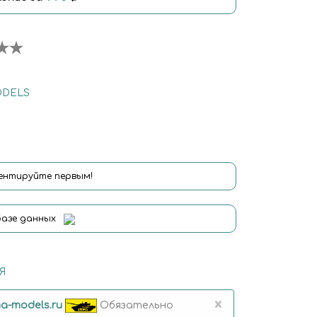
ODELS
нтируйте первым!
базе данных
Я
×
a-models.ru
Обязательно