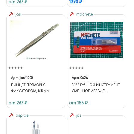
от 267 ₽
1390 ₽
МЯГКИМ ПЛАСТИКОМ
НОВИНКИ 2020-2021
jas
machete
Арт.
jas41200
Арт.
0626
ПИНЦЕТ ПРЯМОЙ С
0626 РУЧНОЙ ИНСТРУМЕНТ
ФИКСАТОРОМ, 165 ММ
СМЕННОЕ ЛЕЗВИЕ
МОДЕЛЬНОГО НОЖА №9 10
от 267 ₽
от 156 ₽
ШТ
dspiae
jas