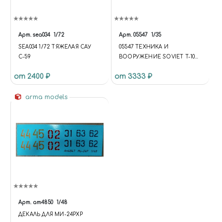
Арт.
sea034
1/72
Арт.
05547
1/35
SEA034 1/72 ТЯЖЕЛАЯ САУ
05547 ТЕХНИКА И
С-59
ВООРУЖЕНИЕ SOVIET T-10A
HEAVY TANK
от 2400 ₽
от 3333 ₽
arma models
Арт.
am4850
1/48
ДЕКАЛЬ ДЛЯ МИ-24РХР