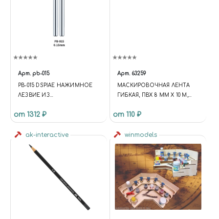
Арт.
pb-015
Арт.
63259
PB-015 DSPIAE НАЖИМНОЕ
МАСКИРОВОЧНАЯ ЛЕНТА
ЛЕЗВИЕ ИЗ
ГИБКАЯ, ПВХ 8 ММ Х 10 М,
ВОЛЬФРАМОВОЙ СТАЛИ, 0.15
JAS 63259
от 1312 ₽
от 110 ₽
ММ
ak-interactive
winmodels