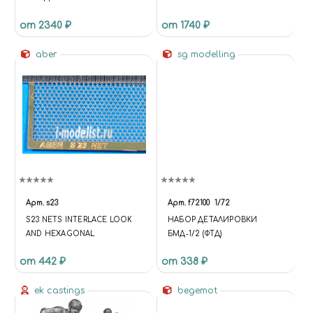
от 2340 ₽
от 1740 ₽
aber
sg modelling
Арт.
s23
Арт.
f72100
1/72
S23 NETS INTERLACE LOOK
НАБОР ДЕТАЛИРОВКИ
AND HEXAGONAL
БМД-1/2 (ФТД)
от 442 ₽
от 338 ₽
ek castings
begemot