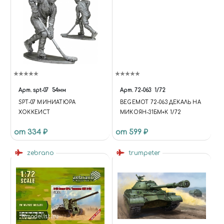
Арт.
spt-07
54мм
Арт.
72-063
1/72
SPT-07 МИНИАТЮРА
BEGEMOT 72-063 ДЕКАЛЬ НА
ХОККЕИСТ
МИКОЯН-31БМ+К 1/72
от 334 ₽
от 599 ₽
zebrano
trumpeter