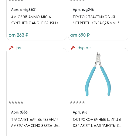
Арт.
amig8607
Арт.
evg246
AMIG8607 AMMO MIG 6
ПРУТОК ПЛАСТИКОВЫЙ
SYNTHETIC ANGLE BRUSH /
ЧЕТВЕРТЬ КРУГА 0,75 ММ, 5
СИНТЕТИЧЕСКАЯ
ШТ
от 263 ₽
от 690 ₽
СКОШЕННАЯ КИСТЬ
jas
dspiae
Арт.
3856
Арт.
st-l
ТРАФАРЕТ ДЛЯ ВЫРЕЗАНИЯ
ОСТРОКОНЕЧНЫЕ ШИПЦЫ
АМЕРИКАНСКИХ ЗВЕЗД, JAS
DSPIAE ST-L ДЛЯ РАБОТЫ С
3856
ФОТОТРАВЛЕНИЕМ И