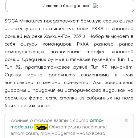
Искать в базе данных
SOGA Miniatures представляет большую серию фигур
и аксессуаров посвящённых боям РККА с японской
армией на реке Халхин-Гол 1939 г. Набор включает в
себя фигуры командиров РККА разного ранга
осматривающих захваченные трофеи японской
армии. Среди них ручные и тяжёлые пулемёты Тип 11 и
Тип 92, противотанковое ружьё Тип 97, миномёт.
Сценку можно дополнить сваленными в кучу
винтовками и мечами син-гунто. Для завершения
диорамы и придания ей исторического вида, как на
реальных фото, есть стопки из собранных на поле
боя японских касок.
×
Данные о товаре взяты с сайта
arma-
models.ru
Обязательно посетите
этот сайт, там найдется много всего