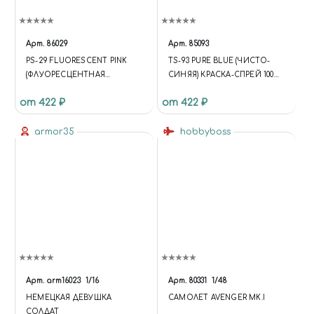
Арт.
86029
Арт.
85093
PS-29 FLUORESCENT PINK
TS-93 PURE BLUE (ЧИСТО-
(ФЛУОРЕСЦЕНТНАЯ
СИНЯЯ) КРАСКА-СПРЕЙ 100
РОЗОВАЯ) КРАСКА-СПРЕЙ 100
МЛ.
от 422 ₽
от 422 ₽
МЛ.
armor35
hobbyboss
Арт.
arm16023
1/16
Арт.
80331
1/48
НЕМЕЦКАЯ ДЕВУШКА
САМОЛЕТ AVENGER MK.I
СОЛДАТ