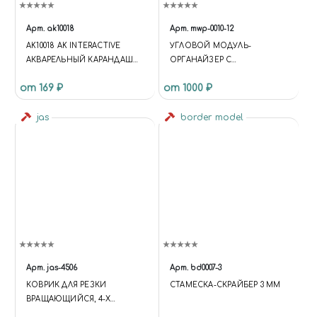
Арт.
ak10018
Арт.
mwp-0010-12
AK10018 AK INTERACTIVE
УГЛОВОЙ МОДУЛЬ-
АКВАРЕЛЬНЫЙ КАРАНДАШ
ОРГАНАЙЗЕР С
"ВОРОНЕННАЯ СТАЛЬ
ПОЛОЧКАМИ
от 169 ₽
от 1000 ₽
(ГРАФИТ)" / WATERCOLOR
PENCIL GUN METAL
(GRAPHITE)
jas
border model
Арт.
jas-4506
Арт.
bd0007-3
КОВРИК ДЛЯ РЕЗКИ
СТАМЕСКА-СКРАЙБЕР 3 ММ
ВРАЩАЮЩИЙСЯ, 4-Х
СЛОЙНЫЙ, 200 Х 200