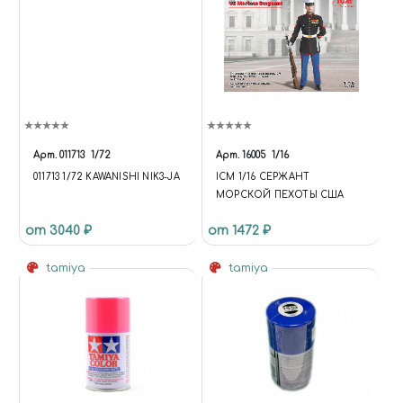
Арт.
011713
1/72
Арт.
16005
1/16
011713 1/72 KAWANISHI NIK3-JA
ICM 1/16 СЕРЖАНТ
МОРСКОЙ ПЕХОТЫ США
от 3040 ₽
от 1472 ₽
tamiya
tamiya