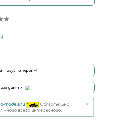
IN
нтируйте первым!
базе данных
×
a-models.ru
Обязательно
 много всего интересного.