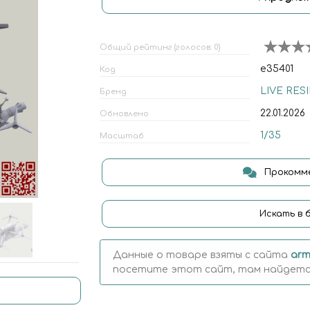
Общий рейтинг (голосов: 0)
e35401
Код
LIVE RES
Бренд
22.01.2026
Обновлено
1/35
Масштаб
Прокомме
Искать в 
Данные о товаре взяты с сайта
arm
посетите этот сайт, там найдется