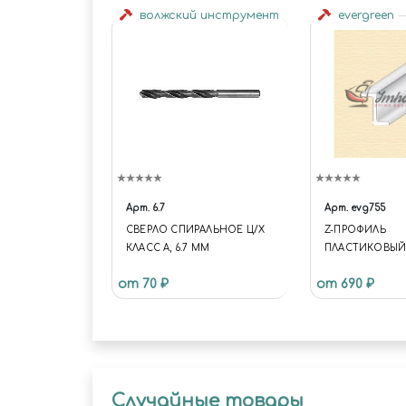
волжский инструмент
evergreen
Арт.
6.7
Арт.
evg755
СВЕРЛО СПИРАЛЬНОЕ Ц/Х
Z-ПРОФИЛЬ
КЛАСС А, 6.7 ММ
ПЛАСТИКОВЫЙ, 
УПАК
от 70 ₽
от 690 ₽
Случайные товары