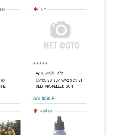
ess
um
Арт.
um335
1/72
-80
UM335 SU-85M WW2 SOVIET
IFE
SELF-PROPELLED GUN
)
от 1030 ₽
ПРЕСС,
vallejo