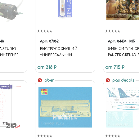
/48
Арт.
87062
Арт.
84404
1/35
A STUDIO
БЫСТРОСОХНУЩИЙ
84404 ФИГУРЫ G
Ь ИНТЕРЬЕРА
УНИВЕРСАЛЬНЫЙ
PANZER GRENADIE
П 5 (ДЛЯ
ЦИАНАКРИЛАТОВЫЙ КЛЕЙ
от 318 ₽
от 715 ₽
З ЛЮБЫХ
(QUICK TYPE), 2 Г.
ТИП 10)
aber
pas decals