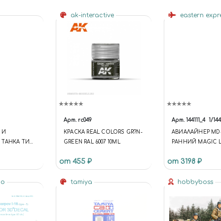
ak-interactive
eastern expr
Арт.
rc049
Арт.
144111_4
1/144
 И
КРАСКА REAL COLORS GR?N-
АВИАЛАЙНЕР MD
 ТАНКА ТИП
GREEN RAL 6007 10ML
РАННИЙ MAGIC L
(LIMITED EDISION
от 455 ₽
от 3198 ₽
ВОСТОЧНЫЙ ЭКС
io
tamiya
hobbyboss