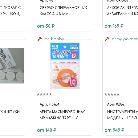
Арт.
4.8
Арт.
ak10003
ТИКОВАЯ С
СВЕРЛО СПИРАЛЬНОЕ Ц/Х
AK10003 AK INTER
 КРЫШКОЙ,
КЛАСС А, 4.8 ММ
АКВАРЕЛЬНЫЙ К
"ДЫМ"/WEATHERIN
от 50 ₽
от 169 ₽
SMOKE
mr. hobby
army painte
Арт.
mt-604
Арт.
l5036
К 4 ШТУКИ
ЛЕНТА МАСКИРОВОЧНАЯ
ИНСТРУМЕНТЫ Д
MR.MASKING TAPE HIGH
МОДЕЛЬНЫЕ SCU
ADHESION, 10MM
TOOLS THE ARMY
от 140 ₽
от 949 ₽
TL5036