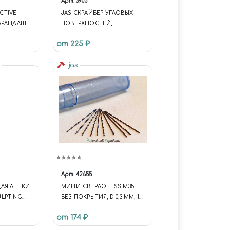
Арт.
3905
ACTIVE
JAS СКРАЙБЕР УГЛОВЫХ
АРАНДАШ
ПОВЕРХНОСТЕЙ,
G PENCIL
ФОРМИРОВАНИЯ ГОЛОВОК
от 225 ₽
БОЛТОВ И ГАЕК
r
jas
Арт.
42655
ЛЯ ЛЕПКИ
МИНИ-СВЕРЛО, HSS M35,
LPTING
БЕЗ ПОКРЫТИЯ, D 0,3 ММ, 10
 PAINTER
ШТ.
от 174 ₽