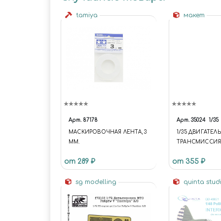
tamiya
макет
Арт.
87178
Арт.
35024
1/35
МАСКИРОВОЧНАЯ ЛЕНТА, 3
1/35 ДВИГАТЕЛЬ
ММ.
ТРАНСМИССИЯ
34
от 289 ₽
от 355 ₽
sg modelling
quinta stud