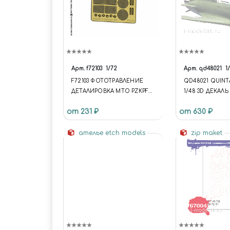
Арт.
f72103
1/72
Арт.
qd48021
1
F72103 ФОТОТРАВЛЕНИЕ
QD48021 QUINT
ДЕТАЛИРОВКА МТО PZKPFW
1/48 3D ДЕКАЛ
V "ПАНТЕРА" A/D ДЛЯ
КАБИНЫ И-16 ТИ
от 231 ₽
от 630 ₽
ЗВЕЗДЫ
КОНВЕРСИИ И
МОДЕЛЕЙ И-16 
ателье etch models
zip maket