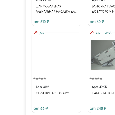
Арт.
do1625
Арт.
b002
ШЛИФОВАЛЬНАЯ
БАНОЧКА ПЛАС
РАДИАЛЬНАЯ НАСАДКА ДЛЯ
ДОЗАТОРОМ И
МИНИ-ДРЕЛИ
140 МЛ
от 810 ₽
от 60 ₽
jas
zip maket
Арт.
4162
Арт.
40905
СТРУБЦИНА 1" JAS 4162
НАБОР БАНОЧЕ
от 66 ₽
от 240 ₽