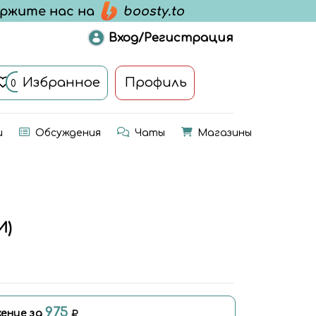
Вход/Регистрация
Избранное
Профиль
0
и
Обсуждения
Чаты
Магазины
И)
975
ение за