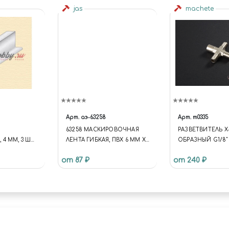
jas
machete
Арт.
аэ-63258
Арт.
m0335
63258 МАСКИРОВОЧНАЯ
РАЗВЕТВИТЕЛЬ Х
4 ММ, 3 ШТ/
ЛЕНТА ГИБКАЯ, ПВХ 6 ММ Х
ОБРАЗНЫЙ G1/8"
10 М
от 87 ₽
от 240 ₽