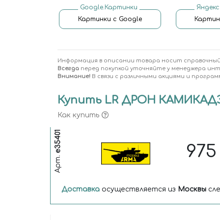
Google.Картинки
Яндекс
Картинки с Google
Картин
Информация в описании товара носит справочный
Всегда
перед покупкой уточняйте у менеджера ин
Внимание!
В связи с различными акциями и програм
Купить LR ДРОН КАМИКАДЗ
Как купить
e35401
97
Арт.
Доставка
осуществляется из
Москвы
сле