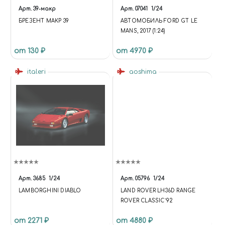
Арт.
39-макр
Арт.
07041
1/24
БРЕЗЕНТ МАКР 39
АВТОМОБИЛЬ FORD GT LE
MANS, 2017 (1:24)
от 130 ₽
от 4970 ₽
italeri
aoshima
Арт.
3685
1/24
Арт.
05796
1/24
LAMBORGHINI DIABLO
LAND ROVER LH36D RANGE
ROVER CLASSIC`92
от 2271 ₽
от 4880 ₽