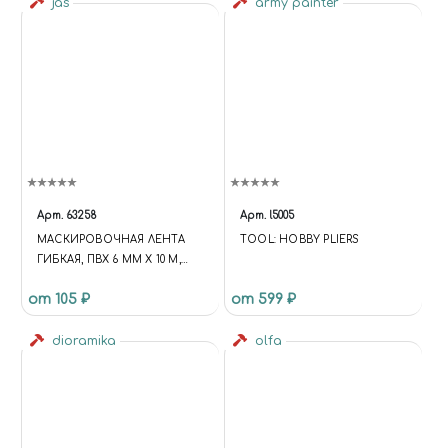
LIGHT GREEN
jas
army painter
Арт.
63258
Арт.
l5005
МАСКИРОВОЧНАЯ ЛЕНТА
TOOL: HOBBY PLIERS
ГИБКАЯ, ПВХ 6 ММ Х 10 М,
JAS 63258
от 105 ₽
от 599 ₽
dioramika
olfa