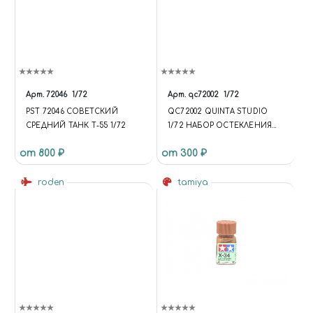
Арт.
72046
1/72
Арт.
qc72002
1/72
PST 72046 СОВЕТСКИЙ
QC72002 QUINTA STUDIO
СРЕДНИЙ ТАНК Т-55 1/72
1/72 НАБОР ОСТЕКЛЕНИЯ
MIGG-29, 2 ШТ (ДЛЯ
от 800 ₽
от 300 ₽
МОДЕЛЕЙ ЗВЕЗДА 7278 И
7309)
roden
tamiya