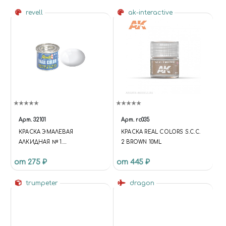
revell
ak-interactive
Арт.
32101
Арт.
rc035
КРАСКА ЭМАЛЕВАЯ
КРАСКА REAL COLORS S.C.C.
АЛКИДНАЯ № 1.
2 BROWN 10ML
БЕСЦВЕТНЫЙ ПРОЗРАЧНЫЙ
от 275 ₽
от 445 ₽
ГЛЯНЦЕВЫЙ ЛАК. 14 МЛ.
trumpeter
dragon