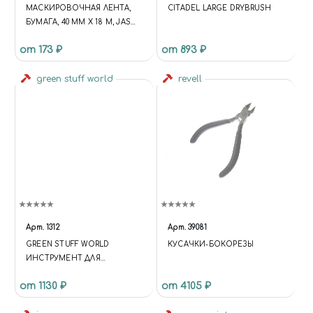
МАСКИРОВОЧНАЯ ЛЕНТА,
CITADEL LARGE DRYBRUSH
БУМАГА, 40 ММ Х 18 М, JAS
63150
от 173 ₽
от 893 ₽
green stuff world
revell
Арт.
1312
Арт.
39081
GREEN STUFF WORLD
КУСАЧКИ-БОКОРЕЗЫ
ИНСТРУМЕНТ ДЛЯ
СОЗДАНИЯ ЛИСТЬЕВ ДУБА,
от 1130 ₽
от 4105 ₽
СВЕТЛО-ЗЕЛЁНЫЙ /
MINIATURE LEAF PUNCH