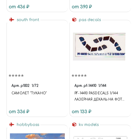
СВЕТЛЫЙ/LIGHT ORANGE
от 436 ₽
от 390 ₽
south front
pas decals
Арт.
p1002
1/72
Арт.
pf-14410
1/144
САМОЛЕТ "ТУКАНО"
PF-14410 PASDECALS 1/144
ЛАЗЕРНАЯ ДЕКАЛЬ НА ФОТО
ОСТЕКЛЕНИЕ ПИЛОТСКОЙ
от 336 ₽
от 133 ₽
КАБИНЫ НА А310
hobbyboss
kv models