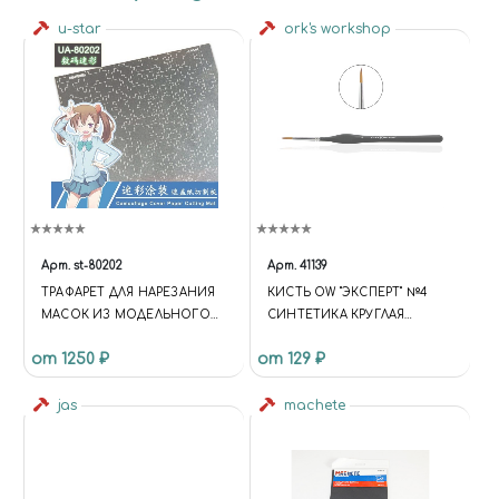
u-star
ork's workshop
Арт.
st-80202
Арт.
41139
ТРАФАРЕТ ДЛЯ НАРЕЗАНИЯ
КИСТЬ OW "ЭКСПЕРТ" №4
МАСОК ИЗ МОДЕЛЬНОГО
СИНТЕТИКА КРУГЛАЯ
СКОТЧА ДЛЯ
ДЛИННЫЙ ВОРС
от 1250 ₽
от 129 ₽
"ПИКСЕЛЬНОГО"
КАМУФЛЯЖА
jas
machete