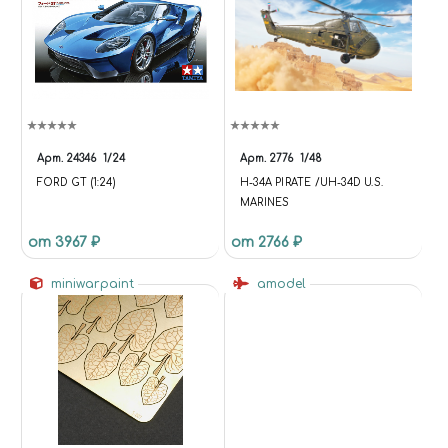
Арт.
24346
1/24
Арт.
2776
1/48
FORD GT (1:24)
H-34A PIRATE /UH-34D U.S.
MARINES
от 3967 ₽
от 2766 ₽
miniwarpaint
amodel