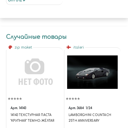
от 312 ₽
Случайные товары
zip maket
italeri
Арт.
14143
Арт.
3684
1/24
14143 ТЕКСТУРНАЯ ПАСТА
LAMBORGHINI COUNTACH
"КРУПНАЯ" ТЕМНО-ЖЁЛТАЯ
25TH ANNIVERSARY