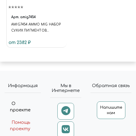
Арт.
amig7454
AMIG7454 AMMO MIG НАБОР
СУХИХ ПИГМЕНТОВ
ИЗРАИЛЬСКИЕ КОНФЛИКТЫ
от 2382 ₽
/ ISRAELI CONFLICTS
PIGMENT COLLECTION
Информация
Мы в
Обратная связь
Интернете
О
Напишите
проекте
нам
Помощь
проекту