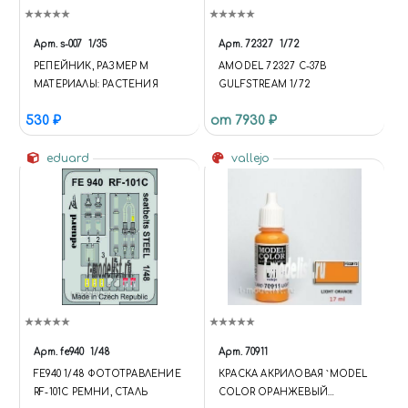
Арт.
s-007
1/35
Арт.
72327
1/72
РЕПЕЙНИК, РАЗМЕР M
AMODEL 72327 C-37B
МАТЕРИАЛЫ: РАСТЕНИЯ
GULFSTREAM 1/72
530 ₽
от 7930 ₽
eduard
vallejo
Арт.
fe940
1/48
Арт.
70911
FE940 1/48 ФОТОТРАВЛЕНИЕ
КРАСКА АКРИЛОВАЯ `MODEL
RF-101C РЕМНИ, СТАЛЬ
COLOR ОРАНЖЕВЫЙ