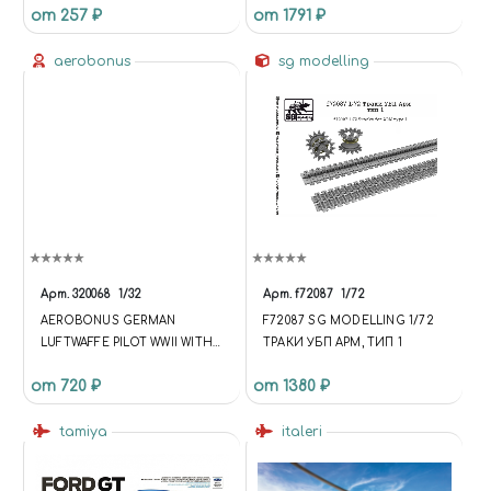
от 257 ₽
от 1791 ₽
aerobonus
sg modelling
Арт.
320068
1/32
Арт.
f72087
1/72
AEROBONUS GERMAN
F72087 SG MODELLING 1/72
LUFTWAFFE PILOT WWII WITH
ТРАКИ УБП АРМ, ТИП 1
LIFE JACKET
от 720 ₽
от 1380 ₽
tamiya
italeri