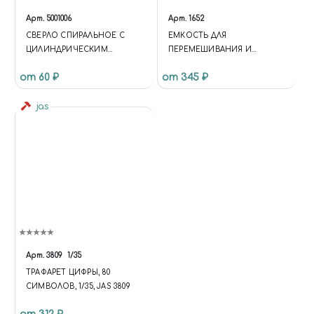
Арт.
5001006
Арт.
1652
СВЕРЛО СПИРАЛЬНОЕ С
ЕМКОСТЬ ДЛЯ
ЦИЛИНДРИЧЕСКИМ
ПЕРЕМЕШИВАНИЯ И
ХВОСТОВИКОМ, 1.0 ММ
КОЛЕРОВКИ КРАСКИ, 10 МЛ,
от 60 ₽
от 345 ₽
12 ШТ/УП, JAS 1652
jas
Арт.
3809
1/35
ТРАФАРЕТ ЦИФРЫ, 80
СИМВОЛОВ, 1/35, JAS 3809