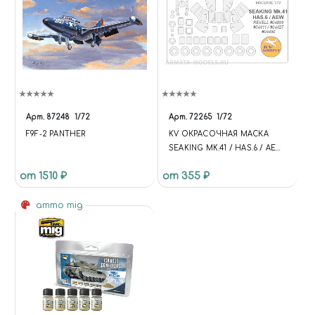
Арт.
87248
1/72
Арт.
72265
1/72
F9F-2 PANTHER
KV ОКРАСОЧНАЯ МАСКА
SEAKING MK.41 / HAS.6 / AEW
(REVELL #04899 / #04411#04427
от 1510 ₽
от 355 ₽
/ #04450) + WHEELS MASKS
ДЛЯ МОДЕЛЕЙ ФИРМЫ
ammo mig
REVELL