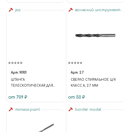
jas
волжский инструмент
Арт.
90101
Арт.
2.7
ШТАНГА
СВЕРЛО СПИРАЛЬНОЕ Ц/Х
ТЕЛЕСКОПИЧЕСКАЯ ДЛЯ
КЛАСС А, 2.7 ММ
БОРМАШИН С ГИБКИМ
от 709 ₽
от 50 ₽
ВАЛОМ, JAS 90101
miniwarpaint
border model