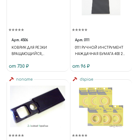
Арт.
4506
Арт.
0111
КОВРИК ДЛЯ РЕЗКИ
0111 РУЧНОЙ ИНСТРУМЕНТ
ВРАЩАЮЩИЙСЯ,
НАЖДАЧНАЯ БУМАГА 400 2
САМОВОССТАНАВЛИВАЮЩ
ЛИСТА
от 730 ₽
от 96 ₽
ИЙСЯ 4-Х СЛОЙНЫЙ, 200 Х
200, JAS 4506
noname
dspiae