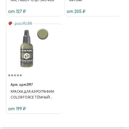
ММ, НАБОР 15 ШТ JAS 4136
МИ-24А
от 127 ₽
от 205 ₽
pacific88
Арт.
арт.0197
КРАСКА ДЛЯ АЭРОГРАФИИ
COLOR FORCE ТЁМНЫЙ
ЗЕЛЁНЫЙ РАДИОАКТИВНЫЙ
от 199 ₽
(DARK GREEN RADIOACTIVE)