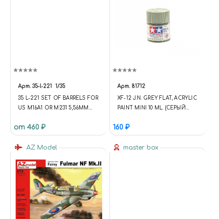
Арт.
35-l-221
1/35
Арт.
81712
35 L-221 SET OF BARRELS FOR
XF-12 J.N. GREY FLAT, ACRYLIC
US M16A1 OR M231 5,56MM
PAINT MINI 10 ML. (СЕРЫЙ
GUN BARRELS X 6 PCS.
МАТОВЫЙ ЯПОНСКИЙ
от 460 ₽
160 ₽
ВОЕН.МОРСКОЙ)
AZ Model
master box