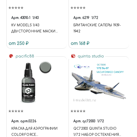
Арт.
43010-1
1/43
Арт.
6219
1/72
KV MODELS 1/43
БРИТАНСКИЕ САПЕРЫ 1939-
ДВУСТОРОННИЕ МАСКИ
1942
ДЛЯ T-100
от 250 ₽
от 168 ₽
pacific88
quinta studio
Арт.
арт.0226
Арт.
qc72003
1/72
КРАСКА ДЛЯ АЭРОГРАФИИ
QC72003 QUINTA STUDIO
COLOR FORCE
1/72 НАБОР ОСТЕКЛЕНИЯ