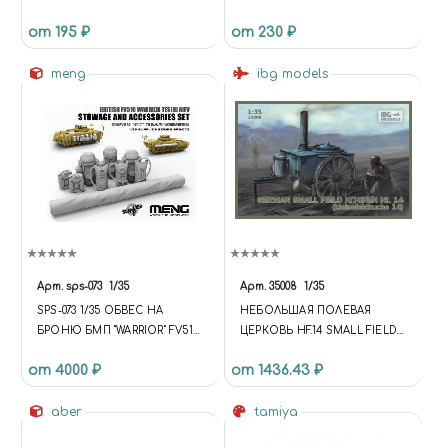
БРЕЗЕНТОВО-СЕРЫЙ
ДЛЯ АРТ. 7319, 2 ШТ. (ДЛЯ
от 195 ₽
от 230 ₽
(CANVAS-GREY)
МОДЕЛИ ЗВЕЗДА)
meng
ibg models
Арт.
sps-073
1/35
Арт.
35008
1/35
SPS-073 1/35 ОБВЕС НА
НЕБОЛЬШАЯ ПОЛЕВАЯ
БРОНЮ БМП "WARRIOR" FV510
ЦЕРКОВЬ HF.14 SMALL FIELD
TES(H)
CHURCH HF.14
от 4000 ₽
от 1436.43 ₽
aber
tamiya