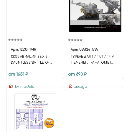
Арт.
12335
1/48
Арт.
b35126
1/35
12335 АВИАЦИЯ SBD-2
ТУРЕЛЬ ДЛЯ ТИГР/ТИГР-М
DAUNTLESS 'BATTLE OF
(ПЕЧЕНЕГ, ГРАНАТОМЕТ
MIDWAY'
АГС-17 С КРОНШТЕЙНАМИ
от 1651 ₽
от 890 ₽
КРЕПЛЕНИЯ) +
ФОТОТРАВЛЕНИЕ
kv models
звезда