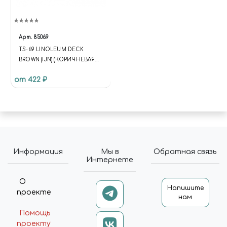
Арт.
85069
TS-69 LINOLEUM DECK
BROWN (IJN) (КОРИЧНЕВАЯ
ПАЛУБНАЯ) КРАСКА-СПРЕЙ
от 422 ₽
100 МЛ.
Информация
Мы в
Обратная связь
Интернете
О
Напишите
проекте
нам
Помощь
проекту