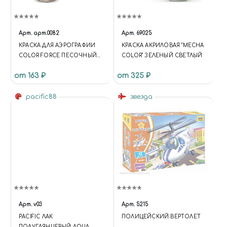
Арт.
арт.0082
Арт.
69025
КРАСКА ДЛЯ АЭРОГРАФИИ
КРАСКА АКРИЛОВАЯ "MECHA
COLOR FORCE ПЕСОЧНЫЙ
COLOR" ЗЕЛЕНЫЙ СВЕТЛЫЙ
ТУСКЛЫЙ (FADED SANDY
от 163 ₽
от 325 ₽
YELLOW)
pacific88
звезда
Арт.
v03
Арт.
5215
PACIFIC ЛАК
ПОЛИЦЕЙСКИЙ ВЕРТОЛЕТ
ПОЛУГЛЯНЦЕВЫЙ AQUA