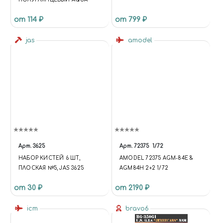
от 114 ₽
от 799 ₽
jas
amodel
Арт.
3625
Арт.
72375
1/72
НАБОР КИСТЕЙ 6 ШТ,
AMODEL 72375 AGM-84E &
ПЛОСКАЯ №5, JAS 3625
AGM84H 2+2 1/72
от 30 ₽
от 2190 ₽
icm
bravo6