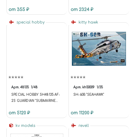
1942 Г.
от 355 ₽
от 2324 ₽
special hobby
kitty hawk
Арт.
48135
1/48
Арт.
kh50009
1/35
SPECIAL HOBBY SH48135 AF-
SH-60B "SEAHAWK"
2S GUARDIAN "SUBMARINE
KILLER" 1/48
от 5120 ₽
от 11200 ₽
kv models
revell