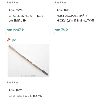
Арт.
63-28
Арт.
4815
CITADEL SMALL ARTIFICER
4815 НАБОР ЛЕЗВИЙ К
LAYER BRUSH
НОЖУ, 0,6*6*39 ММ, 6ШТ/УП
от 2247 ₽
от 78 ₽
jas
Арт.
4862
ШПАТЕЛЬ 2-Х СТ., 185 ММ