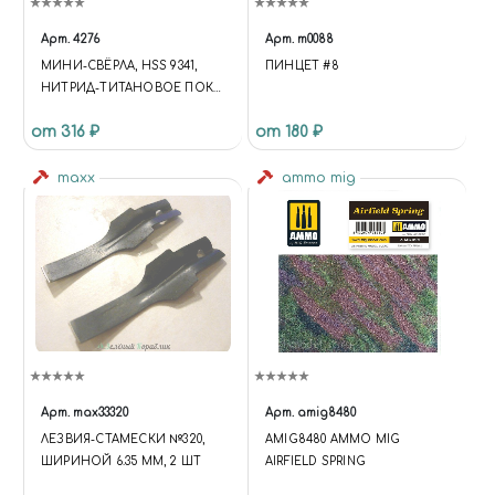
Арт.
4276
Арт.
m0088
МИНИ-СВЁРЛА, HSS 9341,
ПИНЦЕТ #8
НИТРИД-ТИТАНОВОЕ ПОКР,
D 0,3-1,6 ММ, 20 ШТ, JAS 4276
от 316 ₽
от 180 ₽
maxx
ammo mig
Арт.
max33320
Арт.
amig8480
ЛЕЗВИЯ-СТАМЕСКИ №320,
AMIG8480 AMMO MIG
ШИРИНОЙ 6.35 ММ, 2 ШТ
AIRFIELD SPRING