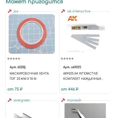
Может пригодится
jas
ak-interactive
Арт.
63203j
Арт.
ak9025
МАСКИРОВОЧНАЯ ЛЕНТА
AK9025 AK INTERACTIVE
ПЭТ 25 ММ Х 18 М
КОМПЛЕКТ НАЖДАЧНЫХ
ПОЛОС (GR800)
от 75 ₽
от 446 ₽
evergreen
manwah