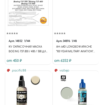
Арт.
14852
1/144
Арт.
04896
1/48
KV ОКРАСОЧНАЯ МАСКА
AH-64D LONGBOW APACHE
BOEING 737-300 / 400 / 500 ДЛЯ
"100 YEAR MILITARY AVIATION"
МОДЕЛЕЙ ФИРМЫ SKYLINE /
(AH-64D «АПАЧ» 100 ЛЕТ
от 450 ₽
от 6252 ₽
EASTERN EXPRESS
ВОЕННОЙ АВИАЦИИ)
pacific88
vallejo