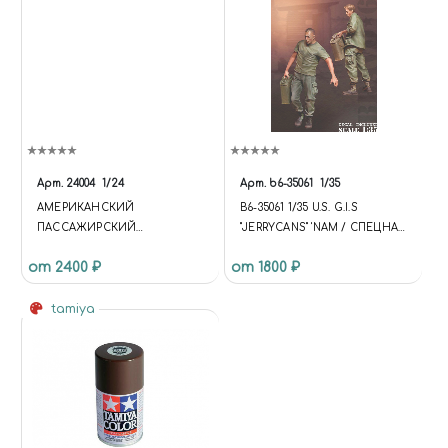
Арт.
24004
1/24
Арт.
b6-35061
1/35
АМЕРИКАНСКИЙ
B6-35061 1/35 U.S. G.I.S
ПАССАЖИРСКИЙ
"JERRYCANS" 'NAM / СПЕЦНАЗ
АВТОМОБИЛЬ MODEL T 1914
США С КАНИСТРАМИ ВО
от 2400 ₽
от 1800 ₽
FIRETRUCK
ВЬЕТНАМЕ
tamiya