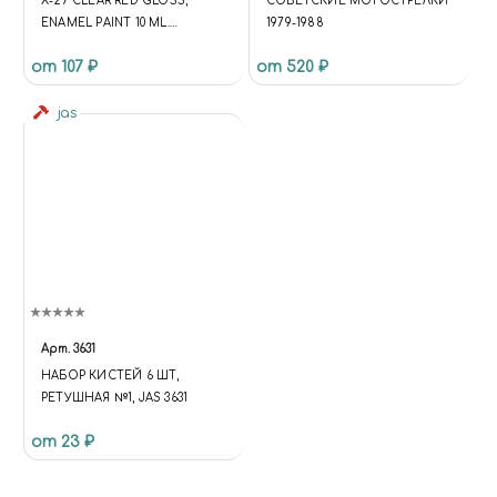
X-27 CLEAR RED GLOSS,
СОВЕТСКИЕ МОТОСТРЕЛКИ
ENAMEL PAINT 10 ML.
1979-1988
(КРАСНЫЙ ПРОЗРАЧНЫЙ
от 107 ₽
от 520 ₽
ГЛЯНЦЕВЫЙ)
jas
Арт.
3631
НАБОР КИСТЕЙ 6 ШТ,
РЕТУШНАЯ №1, JAS 3631
от 23 ₽