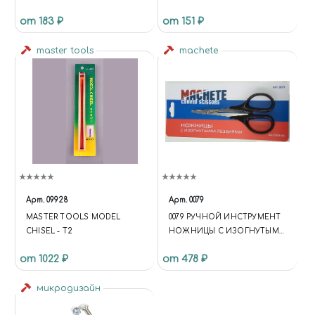
ПОКРЫТИЕ D 0,65 ММ 10 ШТ.
от 183 ₽
от 151 ₽
master tools
machete
Арт.
09928
Арт.
0079
MASTER TOOLS MODEL
0079 РУЧНОЙ ИНСТРУМЕНТ
CHISEL - T2
НОЖНИЦЫ С ИЗОГНУТЫМИ
ЛЕЗВИЯМИ
от 1022 ₽
от 478 ₽
микродизайн