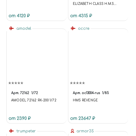
ELIZABETH CLASS H.M.S.
WARSPITE
от 4120 ₽
от 4315 ₽
amodel
occre
Арт.
72162
1/72
Арт.
oc13004-rus
1/85
AMODEL 72162 ЯК-200 1/72
HMS REVENGE
от 2390 ₽
от 23647 ₽
trumpeter
armor35