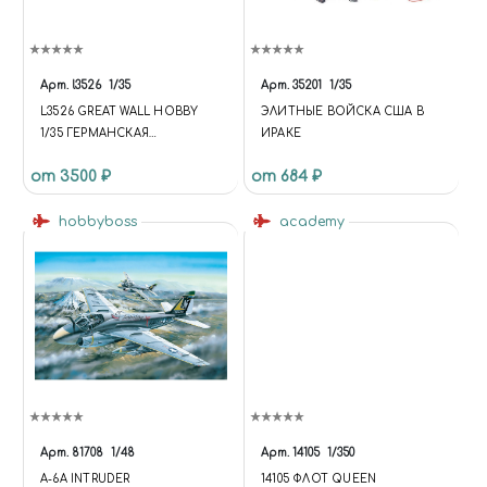
Арт.
l3526
1/35
Арт.
35201
1/35
L3526 GREAT WALL HOBBY
ЭЛИТНЫЕ ВОЙСКА США В
1/35 ГЕРМАНСКАЯ
ИРАКЕ
ПРОТИВОТАНКОВАЯ ПУШКА
от 3500 ₽
от 684 ₽
12.8 CM PAK 44
hobbyboss
academy
Арт.
81708
1/48
Арт.
14105
1/350
A-6A INTRUDER
14105 ФЛОТ QUEEN