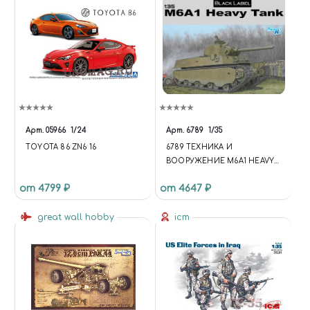
Арт.
05966
1/24
Арт.
6789
1/35
TOYOTA 86 ZN6 16
6789 ТЕХНИКА И
ВООРУЖЕНИЕ M6A1 HEAVY
TANK
от 4799 ₽
от 4647 ₽
great wall hobby
icm