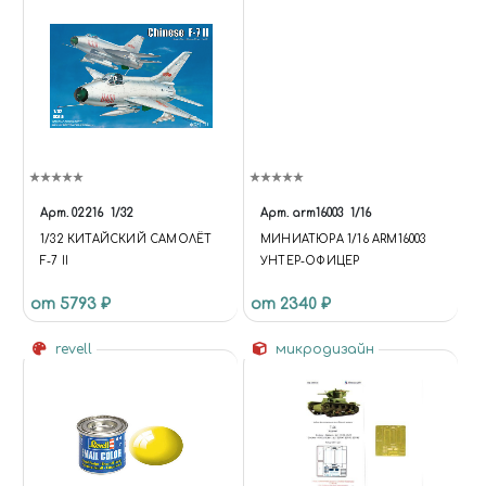
Арт.
02216
1/32
Арт.
arm16003
1/16
1/32 КИТАЙСКИЙ САМОЛЁТ
МИНИАТЮРА 1/16 ARM16003
F-7 II
УНТЕР-ОФИЦЕР
от 5793 ₽
от 2340 ₽
revell
микродизайн