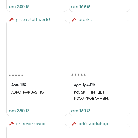
ГИБКАЯ МАСКИРОВОЧНАЯ
"РЖАВЧИНА" / WATERCOLOR
от 300 ₽
от 169 ₽
ЛЕНТА 10ММ*18М
PENCIL MEDIUM RUST
green stuff world
proskit
Арт.
1157
Арт.
1pk-101t
АЭРОГРАФ JAS 1157
PROSKIT ПИНЦЕТ
ИЗОЛИРОВАННЫЙ
АНТИМАГНИТНЫЙ 120ММ
от 390 ₽
от 160 ₽
ork's workshop
ork's workshop