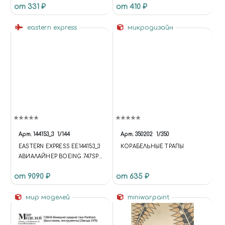
от 331 ₽
от 410 ₽
eastern express
микродизайн
Арт.
144153_3
1/144
Арт.
350202
1/350
EASTERN EXPRESS ЕЕ144153_3
КОРАБЕЛЬНЫЕ ТРАПЫ
АВИАЛАЙНЕР BOEING 747SP
AMERICAN AIRLINES (LIMITED
от 9090 ₽
от 635 ₽
EDITION) 1/144
мир моделей
miniwarpaint