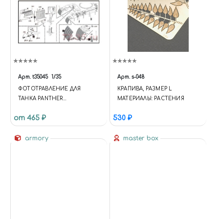
Арт.
t35045
1/35
Арт.
s-048
ФОТОТРАВЛЕНИЕ ДЛЯ
КРАПИВА, РАЗМЕР L
ТАНКА PANTHER
МАТЕРИАЛЫ: РАСТЕНИЯ
(БРЫЗГОВИКИ,
от 465 ₽
530 ₽
ИНСТРУМЕНТЫ)(ЗВЕЗДА
3578)
armory
master box