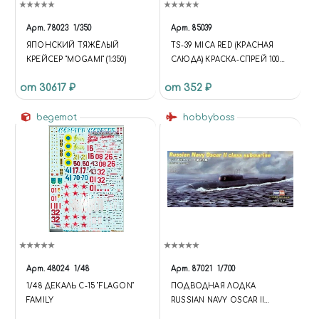
Арт.
78023
1/350
Арт.
85039
ЯПОНСКИЙ ТЯЖЁЛЫЙ
TS-39 MICA RED (КРАСНАЯ
КРЕЙСЕР "MOGAMI" (1:350)
СЛЮДА) КРАСКА-СПРЕЙ 100
МЛ.
от 30617 ₽
от 352 ₽
begemot
hobbyboss
Арт.
48024
1/48
Арт.
87021
1/700
1/48 ДЕКАЛЬ С-15 "FLAGON"
ПОДВОДНАЯ ЛОДКА
FAMILY
RUSSIAN NAVY OSCAR II
CLASS SUBMARINE 1/700