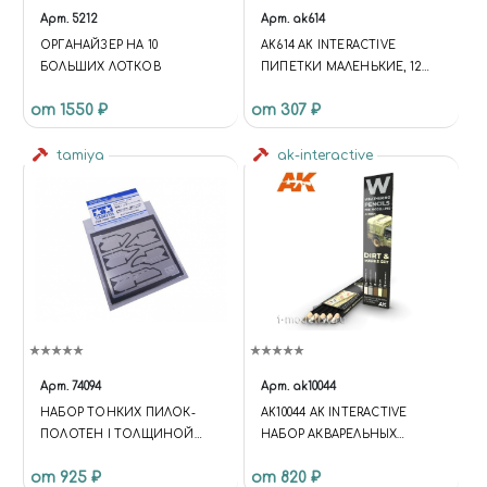
Арт.
5212
Арт.
ak614
ОРГАНАЙЗЕР НА 10
AK614 AK INTERACTIVE
БОЛЬШИХ ЛОТКОВ
ПИПЕТКИ МАЛЕНЬКИЕ, 12
ШТУК PIPETTES SMALL SIZE
от 1550 ₽
от 307 ₽
(12 UNITS)
tamiya
ak-interactive
Арт.
74094
Арт.
ak10044
НАБОР ТОНКИХ ПИЛОК-
AK10044 AK INTERACTIVE
ПОЛОТЕН I ТОЛЩИНОЙ
НАБОР АКВАРЕЛЬНЫХ
0,1ММ.
КАРАНДАШЕЙ "СЛЕДЫ
от 925 ₽
от 820 ₽
ГРЯЗИ"/DIRT: MARKS SET