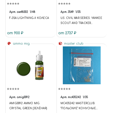
Арт.
aw48302
1/48
Арт.
3549
1/35
F-35A LIGHTNING-II КОЛЕСА
U.S. CIVIL WAR SERIES: YANKEE
SCOUT AND TRACKER
(ГРАЖДАНСКАЯ ВОЙНА В
от 900 ₽
от 2737 ₽
США: CКАУТ И СЛЕДОПЫТ)
ammo mig
master club
Арт.
amig0092
Арт.
mc435242
1/35
AMIG0092 AMMO MIG
MC435242 MASTERCLUB
CRYSTAL GREEN (ЗЕЛЁНАЯ)
"ПОЛЬСКИЕ" КОНУСНЫЕ