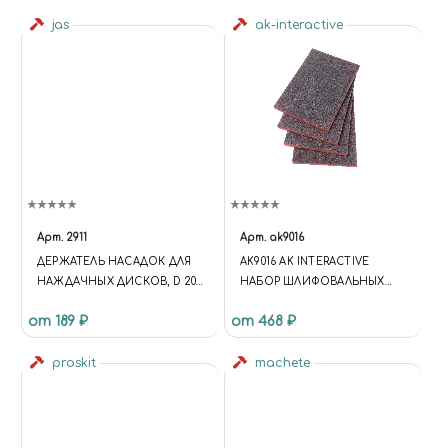
jas
ak-interactive
Арт.
2911
Арт.
ak9016
ДЕРЖАТЕЛЬ НАСАДОК ДЛЯ
AK9016 AK INTERACTIVE
НАЖДАЧНЫХ ДИСКОВ, D 20
НАБОР ШЛИФОВАЛЬНЫХ
ММ, 3 ШТ./УП., БЛИСТЕР, JAS
ГУБОК #120 (4 ШТ.)
от 189 ₽
от 468 ₽
2911
proskit
machete