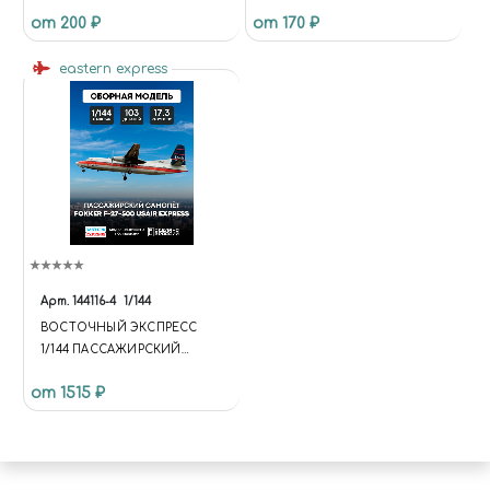
ПУЛЕНЕПРОБИВАЕМЫЕ
от 200 ₽
от 170 ₽
ЗАКЛЕПКИ, ДИАМЕТР
ГОЛОВКИ-0,6 ММ; ДИАМЕТР
eastern express
ОТВЕРСТИЯ ДЛЯ
УСТАНОВКИ-0,5 ММ; 160 ШТ.
Арт.
144116-4
1/144
ВОСТОЧНЫЙ ЭКСПРЕСС
1/144 ПАССАЖИРСКИЙ
САМОЛЕТ FOKKER F-27-500
от 1515 ₽
USAIR EXPRESS