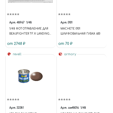
ТИМИРЯЗЕВА, 27",
"ADDRESSLOCALITY":
"ЧЕЛЯБИНСК",
"ADDRESSREGION":
Арт.
48967
1/48
Арт.
0101
"ЧЕЛЯБИНСКАЯ ОБЛАСТЬ",
1/48 ФОТОТРАВЛЕНИЕ ДЛЯ
MACHETE 0101
"ADDRESSCOUNTRY": "RU" },
BEAUFIGHTER TF. X LANDING
ШЛИФОВАЛЬНАЯ ГУБКА 600
"OPENINGHOURS": [ "MO TU
FLAPS
WE TH FR SA 10:00-20:00", "SU
от 2748 ₽
от 70 ₽
10:00-18:00" ], "PRICERANGE": "₽₽",
"SAMEAS": [
revell
armory
"HTTPS://VK.COM/MIRACLEW
ORLD74",
"HTTPS://WWW.INSTAGRAM.CO
M/MIRACLEWORLD74" ] }
(FUNCTION (JQUERY, API) { VAR
DATA; VAR RUN; VAR UPDATE;
DATA = {}; DATA.BASKET = [];
DATA.COMPARE = []; RUN =
FUNCTION { $('[DATA-BASKET-
ID]').ATTR('DATA-BASKET-STATE',
'NONE'); $('[DATA-COMPARE-
Арт.
32381
Арт.
aw48016
1/48
ID]').ATTR('DATA-COMPARE-