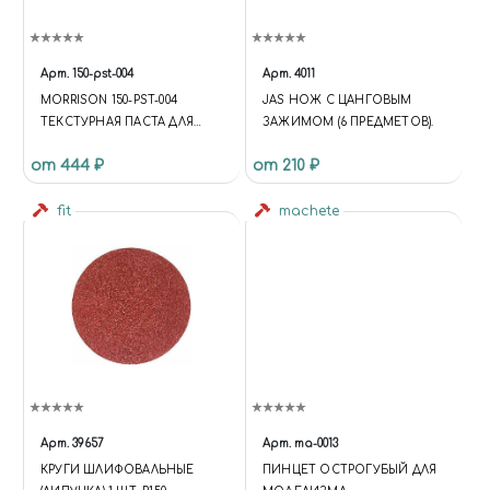
Арт.
150-pst-004
Арт.
4011
MORRISON 150-PST-004
JAS НОЖ С ЦАНГОВЫМ
ТЕКСТУРНАЯ ПАСТА ДЛЯ
ЗАЖИМОМ (6 ПРЕДМЕТОВ).
ЛАНДШАФТА "СУГЛИНОК"
от 444 ₽
от 210 ₽
(250ГР.) (FUNCTION {
UNIVERSE.SITE.ID = 'S1';
UNIVERSE.SITE.DIRECTORY =
fit
machete
'/'; UNIVERSE.TEMPLATE.ID =
'UNIVERSE_S1';
UNIVERSE.TEMPLATE.DIRECTO
RY =
'/BITRIX/TEMPLATES/UNIVERS
E_S1'; }); .C-HEADER.C-HEADER-
TEMPLATE-1 .WIDGET-
VIEW.WIDGET-VIEW-DESKTOP
.WIDGET-CONTAINER-
LOGOTYPE { WIDTH: 75PX; } .C-
Арт.
39657
Арт.
ma-0013
HEADER.C-HEADER-
КРУГИ ШЛИФОВАЛЬНЫЕ
ПИНЦЕТ ОСТРОГУБЫЙ ДЛЯ
TEMPLATE-1 .WIDGET-