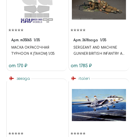
Арт.
m35065
1/35
Арт.
3618soga
1/35
МАСКА ОКРАСОЧНАЯ
SERGEANT AND MACHINE
TYPHOON K (ТАКОМ) 1/35
GUNNER BRITISH INFANTRY AT
REST.
от 170 ₽
от 1785 ₽
звезда
italeri