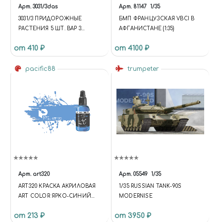
Арт.
3031/3das
Арт.
81147
1/35
3031/3 ПРИДОРОЖНЫЕ
БМП ФРАНЦУЗСКАЯ VBCI В
РАСТЕНИЯ 5 ШТ. ВАР 3
АФГАНИСТАНЕ (1:35)
(ТЕМНО-ЗЕЛЕНЫЕ)
от 410 ₽
от 4100 ₽
pacific88
trumpeter
Арт.
art320
Арт.
05549
1/35
ART320 КРАСКА АКРИЛОВАЯ
1/35 RUSSIAN TANK-90S
ART COLOR ЯРКО-СИНИЙ
MODERNISE
(BRIGHT BLUE)
от 213 ₽
от 3950 ₽