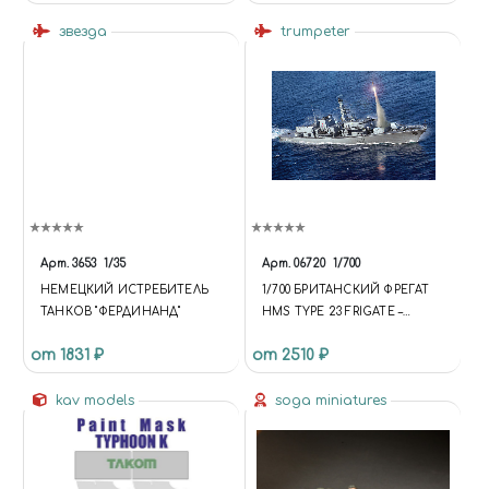
звезда
trumpeter
Арт.
3653
1/35
Арт.
06720
1/700
НЕМЕЦКИЙ ИСТРЕБИТЕЛЬ
1/700 БРИТАНСКИЙ ФРЕГАТ
ТАНКОВ "ФЕРДИНАНД"
HMS TYPE 23 FRIGATE –
MONTROSE(F236)
от 1831 ₽
от 2510 ₽
kav models
soga miniatures