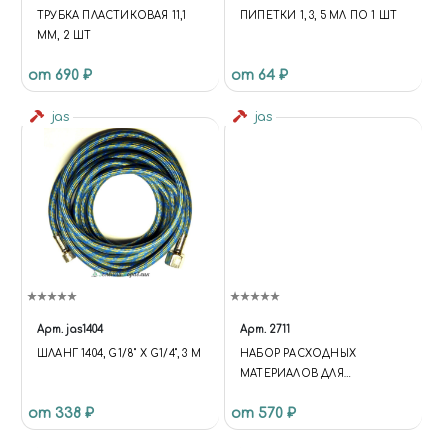
ТРУБКА ПЛАСТИКОВАЯ 11,1
ПИПЕТКИ 1, 3, 5 МЛ ПО 1 ШТ
ММ, 2 ШТ
от 690 ₽
от 64 ₽
jas
jas
Арт.
jas1404
Арт.
2711
ШЛАНГ 1404, G1/8" Х G1/4", 3 М
НАБОР РАСХОДНЫХ
МАТЕРИАЛОВ ДЛЯ
БОРМАШИН, 82 ПРЕДМЕТА,
от 338 ₽
от 570 ₽
JAS 2711