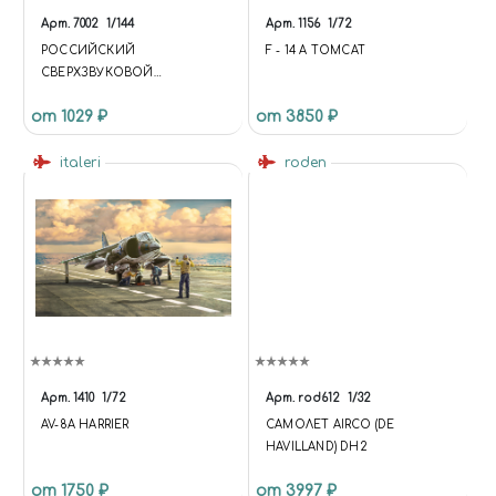
Арт.
7002
1/144
Арт.
1156
1/72
РОССИЙСКИЙ
F - 14 A TOMCAT
СВЕРХЗВУКОВОЙ
СТРАТЕГИЧЕСКИЙ
от 1029 ₽
от 3850 ₽
БОМБАРДИРОВЩИК ТУ-160
italeri
roden
Арт.
1410
1/72
Арт.
rod612
1/32
AV-8A HARRIER
САМОЛЕТ AIRCO (DE
HAVILLAND) DH2
от 1750 ₽
от 3997 ₽