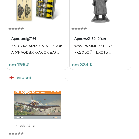
Арт.
amig7164
Арт.
ww2-25
54мм
AMIG7164 AMMO MIG НАБОР
WW2-25 МИНИАТЮРА
АКРИЛОВЫХ КРАСОК ДЛЯ
РЯДОВОЙ ПЕХОТЫ
ОКРАСКИ ТАНКА TYPE 69 IIC
ВЕРМАХТА ГЕРМАНИЯ В
от 1198 ₽
от 334 ₽
/ TYPE 69 IIC COLORS
КАРАУЛЬНЫХ БОТАХ. 1942-43
ГГ.
eduard