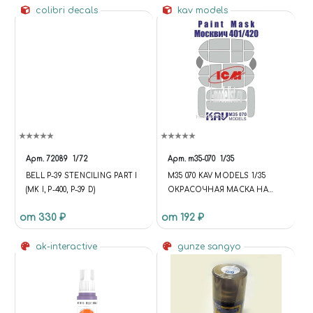
colibri decals
kav models
Арт.
72089
1/72
Арт.
m35-070
1/35
BELL Р-39 STENCILING PART I
M35 070 KAV MODELS 1/35
(MK I, P-400, P-39 D)
ОКРАСОЧНАЯ МАСКА НА
ОСТЕКЛЕНИЕ МОСКВИЧ
от 330 ₽
от 192 ₽
401/420 (ICM)
ak-interactive
gunze sangyo