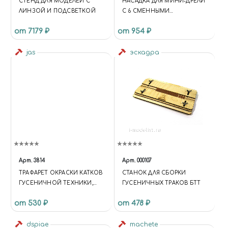
СТЕНД ДЛЯ МОДЕЛЕЙ C
НАСАДКА ДЛЯ МИНИ-ДРЕЛИ
ЛИНЗОЙ И ПОДСВЕТКОЙ
С 6 СМЕННЫМИ
ШЛИФОВАЛЬНЫМИ
от 7179 ₽
от 954 ₽
ЛЕНТАМИ, ДИАМЕТР 13 ММ
jas
эскадра
Арт.
3814
Арт.
000107
ТРАФАРЕТ ОКРАСКИ КАТКОВ
СТАНОК ДЛЯ СБОРКИ
ГУСЕНИЧНОЙ ТЕХНИКИ,
ГУСЕНИЧНЫХ ТРАКОВ БТТ
JAS 3814
от 530 ₽
от 478 ₽
dspiae
machete