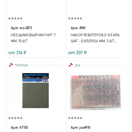
Арт.
ma-0072
Арт.
4941
НЕОДИМОВЫЙ МАГНИТ 7
НАБОР РЕВИТЕРОВ D 8.5 ММ,
ММ, 10 ШТ
ШАГ - 0,5/0,55/0,6 ММ, 3 ШТ,
JAS 4941
от 216 ₽
от 207 ₽
tamiya
jas
Арт.
87150
Арт.
jas4910