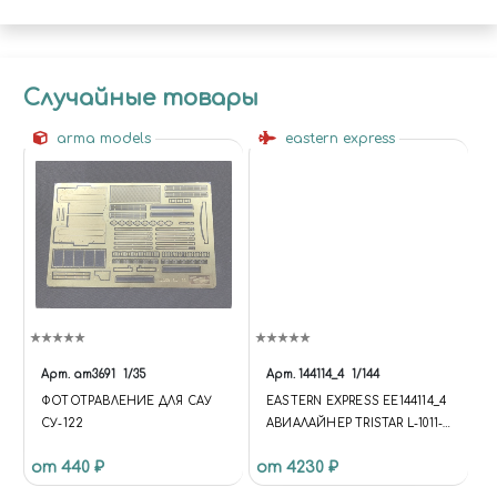
Случайные товары
arma models
eastern express
Арт.
am3691
1/35
Арт.
144114_4
1/144
ФОТОТРАВЛЕНИЕ ДЛЯ САУ
EASTERN EXPRESS ЕЕ144114_4
СУ-122
АВИАЛАЙНЕР TRISTAR L-1011-
500 ATA 1/144
от 440 ₽
от 4230 ₽