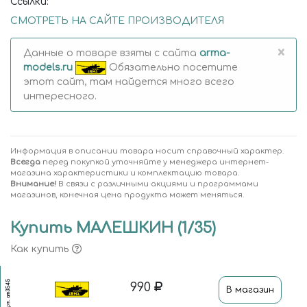
Ссылки:
СМОТРЕТЬ НА САЙТЕ ПРОИЗВОДИТЕЛЯ
×
Данные о товаре взяты с сайта
arma-
models.ru
Обязательно посетите
этот сайт, там найдется много всего
интересного.
Информация в описании товара носит справочный характер.
Всегда
перед покупкой уточняйте у менеджера интернет-
магазина характеристики и комплектацию товара.
Внимание!
В связи с различными акциями и программами
магазинов, конечная цена продукта может меняться.
Купить МАЛЕШКИН (1/35)
Как купить
am3545
990
В магазин
Арт.