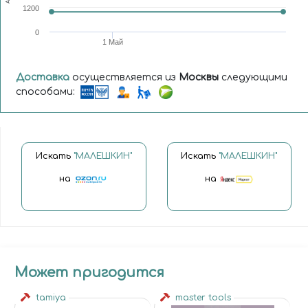
1200
0
1 Май
Доставка
осуществляется из
Москвы
следующими
способами:
Искать
"МАЛЕШКИН"
Искать
"МАЛЕШКИН"
на
на
Может пригодится
tamiya
master tools