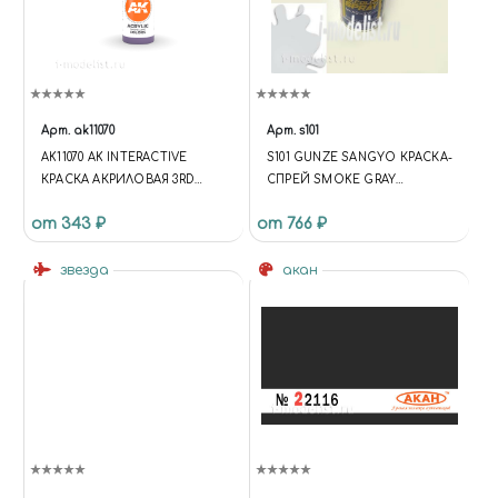
Арт.
ak11070
Арт.
s101
AK11070 AK INTERACTIVE
S101 GUNZE SANGYO КРАСКА-
КРАСКА АКРИЛОВАЯ 3RD
СПРЕЙ SMOKE GRAY
GENERATION BLUE VIOLET
(ДЫМЧАТО- СЕРАЯ)
от 343 ₽
от 766 ₽
17ML / СИНЕ-ФИОЛЕТОВЫЙ
звезда
акан