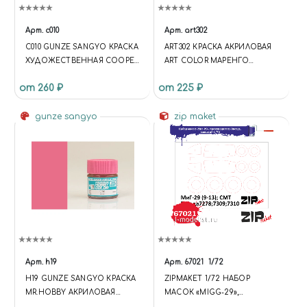
Арт.
c010
Арт.
art302
C010 GUNZE SANGYO КРАСКА
ART302 КРАСКА АКРИЛОВАЯ
ХУДОЖЕСТВЕННАЯ COOPER
ART COLOR МАРЕНГО
(МЕДЬ)
(MARENGO)
от 260 ₽
от 225 ₽
gunze sangyo
zip maket
Арт.
h19
Арт.
67021
1/72
H19 GUNZE SANGYO КРАСКА
ZIPMAKET 1/72 НАБОР
MR.HOBBY АКРИЛОВАЯ
МАСОК «MIGG-29»,
ВОДОРАЗБАВЛЯЕМАЯ PINK
ПРОИЗВОДИТЕЛЬ ЗВЕЗДА