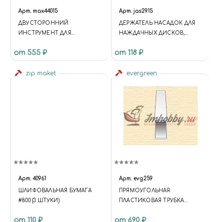
Арт.
max44015
Арт.
jas2915
ДВУСТОРОННИЙ
ДЕРЖАТЕЛЬ НАСАДОК ДЛЯ
ИНСТРУМЕНТ ДЛЯ
НАЖДАЧНЫХ ДИСКОВ,
РАЗГЛАЖИВАНИЯ,
ЦИЛИНДРИЧЕСКИЙ, D 13
от 555 ₽
от 118 ₽
ПОЛИРОВКИ И
ММ, H 13 ММ, 3 ШТ./УП.,
РЕЛЬЕФНОГО ТИСНЕНИЯ,
БЛИСТЕР
НАКОНЕЧНИКИ — ПРЯМОЙ
zip maket
evergreen
КРУГЛЫЙ И ИЗОГНУТАЯ
«ЛОЖКА»
Арт.
40961
Арт.
evg259
ШЛИФОВАЛЬНАЯ БУМАГА
ПРЯМОУГОЛЬНАЯ
#800 (3 ШТУКИ)
ПЛАСТИКОВАЯ ТРУБКА
6,3Х9,5 ММ, 2 ШТ
от 110 ₽
от 690 ₽