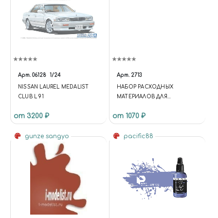
Арт.
06128
1/24
Арт.
2713
NISSAN LAUREL MEDALIST
НАБОР РАСХОДНЫХ
CLUB L 91
МАТЕРИАЛОВ ДЛЯ
БОРМАШИН, 190
от 3200 ₽
от 1070 ₽
ПРЕДМЕТОВ, JAS 2713
gunze sangyo
pacific88