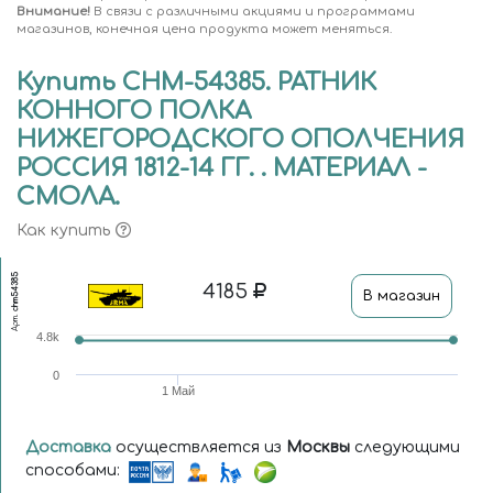
Внимание!
В связи с различными акциями и программами
магазинов, конечная цена продукта может меняться.
Купить CHM-54385. РАТНИК
КОННОГО ПОЛКА
НИЖЕГОРОДСКОГО ОПОЛЧЕНИЯ
РОССИЯ 1812-14 ГГ. . МАТЕРИАЛ -
СМОЛА.
Как купить
chm54385
4185
В магазин
Арт.
4.8k
0
1 Май
Доставка
осуществляется из
Москвы
следующими
способами: