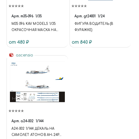
Арт.
m35-096
1/35
Арт.
gt24001
1/24
M35 096 KAV MODELS 1/35
ФИГУРА ВОДИТЕЛЬ (В
ОКРАСОЧНАЯ МАСКА НА
ФУРАЖКЕ)
М1240 M-ATV ПРОФИ (RFM)
от 480 ₽
от 840 ₽
ascensio
Арт.
а24-002
1/144
А24-002 1/144 ДЕКАЛЬ НА
САМОЛЕТ АТОНОВ АН-24РВ