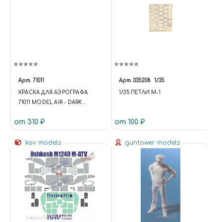
Арт.
71011
Арт.
035208
1/35
КРАСКА ДЛЯ АЭРОГРАФА
1/35 ПЕТЛИ М-1
71011 MODEL AIR - DARK
GREEN RLM83 VALLEJO 71011
от 310 ₽
от 100 ₽
kav models
guntower models