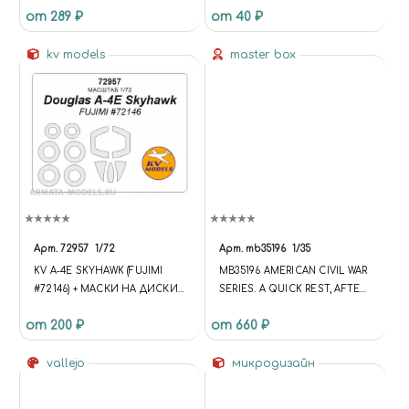
от 289 ₽
от 40 ₽
(GLOSS) (РОЗОВАЯ
ГЛЯНЦЕВАЯ)
kv models
master box
Арт.
72957
1/72
Арт.
mb35196
1/35
KV A-4E SKYHAWK (FUJIMI
MB35196 AMERICAN CIVIL WAR
#72146) + МАСКИ НА ДИСКИ
SERIES. A QUICK REST, AFTER
И КОЛЕСА
THE BATTLE
от 200 ₽
от 660 ₽
vallejo
микродизайн