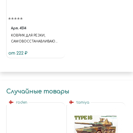
Арт.
4514
КОВРИК ДЛЯ РЕЗКИ,
САМОВОССТАНАВЛИВАЮЩ
ИЙСЯ, 5-ТИ СЛОЙНЫЙ, А4
от 222 ₽
JAS 4514
Случайные товары
roden
tamiya