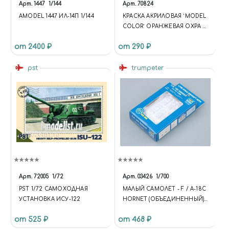
Арт.
1447
1/144
Арт.
70824
AMODEL 1447 ИЛ-14П 1/144
КРАСКА АКРИЛОВАЯ `MODEL
COLOR` ОРАНЖЕВАЯ ОХРА /
ORANGE OCHRE
от 2400 ₽
от 290 ₽
pst
trumpeter
Арт.
72005
1/72
Арт.
03426
1/700
PST 1/72 САМОХОДНАЯ
МАЛЫЙ САМОЛЕТ - F / A-18C
УСТАНОВКА ИСУ-122
HORNET (ОБЪЕДИНЕННЫЙ)
SMALL AIRCRAFT - F/A-18C
от 525 ₽
от 468 ₽
HORNET (CONSOLIDATED)