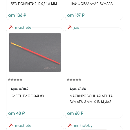
БЕЗ ПОКРЫТИЯ, D 0,3-1,6 ММ,
ШЛИФОВАЛЬНАЯ БУМАГА
20 ШТ, JAS 4271
ВЫСОКОЙ
от 136 ₽
от 187 ₽
ЭФФЕКТИВНОСТИ - №180
machete
jas
Арт.
m0042
Арт.
63134
КИСТЬ ПЛОСКАЯ #3
МАСКИРОВОЧНАЯ ЛЕНТА,
БУМАГА, 3 ММ Х 18 М, JAS
63134
от 40 ₽
от 60 ₽
machete
mr. hobby