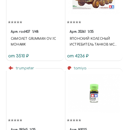
Арт.
rod437
1/48
Арт.
35361
1/35
САМОЛЕТ GRUMMAN OV-1C
ЯПОНСКИЙ КОЛЕСНЫЙ
MOHAWK
ИСТРЕБИТЕЛЬ ТАНКОВ MCV
TYPE 16 С ДВУМЯ ФИГУРАМИ
от 3510 ₽
от 4236 ₽
(1:35)
trumpeter
tamiya
Арт.
09565
1/35
Арт.
80025