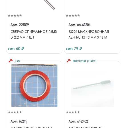
Арт.
221539
Арт.
аэ-63204
СВЕРЛО СПИРАЛЬНОЕ Р6М5,
63204 МАСКИРОВОЧНАЯ
D-2.2 ММ, 1 ШТ
ЛЕНТА, ПЭТ 3 ММ Х 18 М
от 60 ₽
от 79 ₽
jas
miniwarpaint
Арт.
63211j
Арт.
а163-02