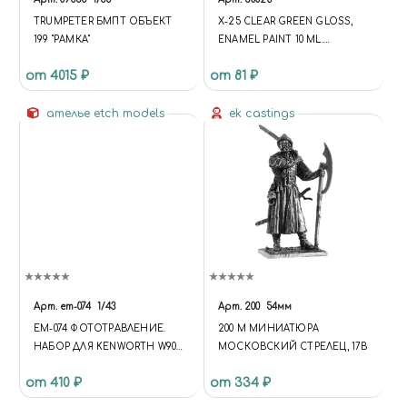
TRUMPETER БМПТ ОБЪЕКТ
X-25 CLEAR GREEN GLOSS,
199 "РАМКА"
ENAMEL PAINT 10 ML.
(ЗЕЛЁНЫЙ ПРОЗРАЧНЫЙ
от 4015 ₽
от 81 ₽
ГЛЯНЦЕВЫЙ)
ателье etch models
ek castings
Арт.
em-074
1/43
Арт.
200
54мм
EM-074 ФОТОТРАВЛЕНИЕ.
200 M МИНИАТЮРА
НАБОР ДЛЯ KENWORTH W900
МОСКОВСКИЙ СТРЕЛЕЦ, 17В
(НИКЕЛИРОВАНИЕ)
от 410 ₽
от 334 ₽