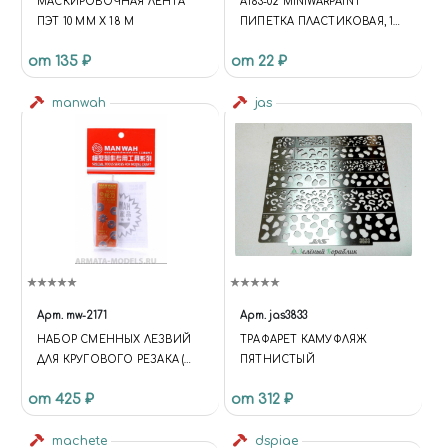
МАСКИРОВОЧНАЯ ЛЕНТА
A163-02 MINIWARPAINT
ПЭТ 10 ММ Х 18 М
ПИПЕТКА ПЛАСТИКОВАЯ, 1
МЛ.
от 135 ₽
от 22 ₽
manwah
jas
Арт.
mw-2171
Арт.
jas3833
НАБОР СМЕННЫХ ЛЕЗВИЙ
ТРАФАРЕТ КАМУФЛЯЖ
ДЛЯ КРУГОВОГО РЕЗАКА (
ПЯТНИСТЫЙ
РЕВИТЕРА)
от 425 ₽
от 312 ₽
machete
dspiae