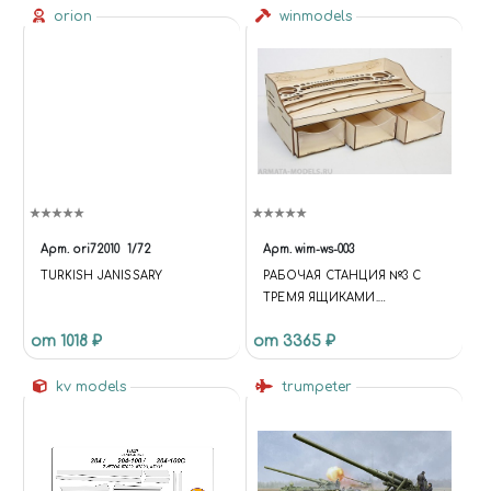
orion
winmodels
Арт.
ori72010
1/72
Арт.
wim-ws-003
TURKISH JANISSARY
РАБОЧАЯ СТАНЦИЯ №3 С
ТРЕМЯ ЯЩИКАМИ.
WORKSTATION №3. НАБОР
от 1018 ₽
от 3365 ₽
ДЛЯ СБОРКИ
kv models
trumpeter