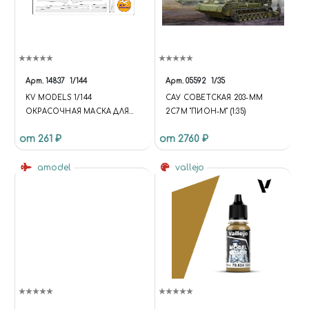
Арт.
14837
1/144
Арт.
05592
1/35
KV MODELS 1/144
САУ СОВЕТСКАЯ 203-ММ
ОКРАСОЧНАЯ МАСКА ДЛЯ
2С7M "ПИОН-М" (1:35)
ТУШКА-204
от 261 ₽
от 2760 ₽
amodel
vallejo