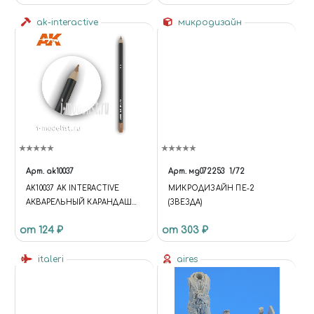
ak-interactive
микродизайн
Арт.
ak10037
Арт.
мд072253
1/72
AK10037 AK INTERACTIVE
МИКРОДИЗАЙН ПЕ-2
АКВАРЕЛЬНЫЙ КАРАНДАШ
(ЗВЕЗДА)
"МЕДЬ" / WATERCOLOR PENCIL
от 124 ₽
от 303 ₽
COPPER
italeri
aires