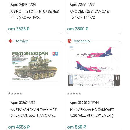
Арт.
24017
1/24
Арт.
72351
1/72
A SHORT STOP. PIN-UP SERIES
AMODEL 72351 CАМОЛЕТ
KIT 3 («КОРОТКАЯ
ТБ-1 С КП-1 1/72
ОСТАНОВКА». СЕРИЯ ПИН-
от 2328 ₽
от 7500 ₽
АП «КРАСОТКИ» НАБОР 3)
tamiya
ascensio
Арт.
35365
1/35
Арт.
320-025
1/144
АМЕРИКАНСКИЙ ТАНК М551
1/144 ДЕКАЛЬ НА САМОЛЁТ
SHERIDAN. ВЬЕТНАМСКАЯ
A320 (WIZZ AIR (NEW LIVERY))
ВОЙНА. С ТРЕМЯ ФИГУРАМИ
от 4556 ₽
от 560 ₽
(1:35)