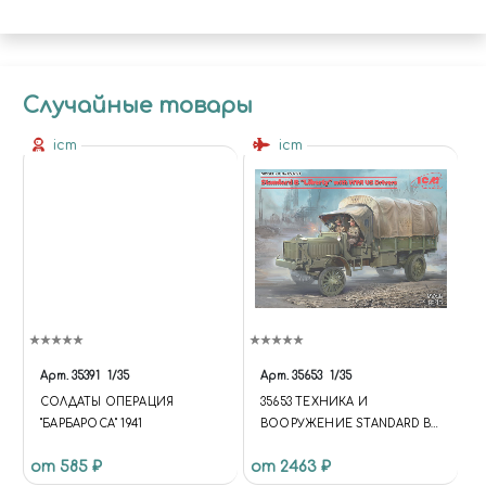
Случайные товары
icm
icm
Арт.
35391
1/35
Арт.
35653
1/35
СОЛДАТЫ ОПЕРАЦИЯ
35653 ТЕХНИКА И
"БАРБАРОСА" 1941
ВООРУЖЕНИЕ STANDARD B
“LIBERTY” WITH WWI US
от 585 ₽
от 2463 ₽
DRIVERS