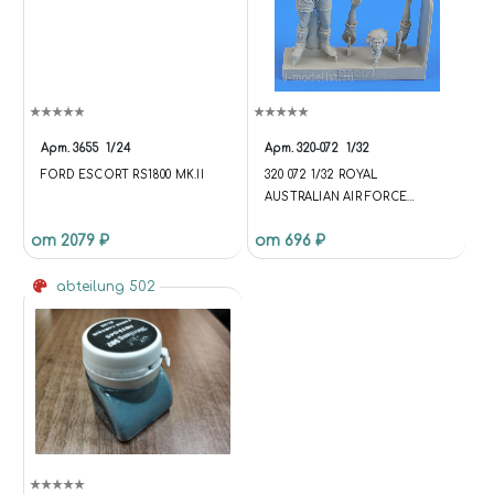
Арт.
3655
1/24
Арт.
320-072
1/32
FORD ESCORT RS1800 MK.II
320 072 1/32 ROYAL
AUSTRALIAN AIR FORCE
FIGHTER PILOT WWII
от 2079 ₽
от 696 ₽
abteilung 502