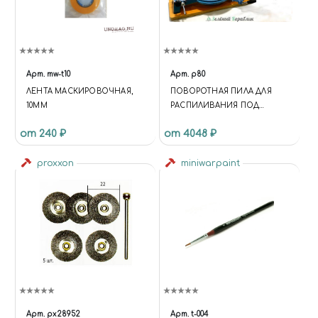
Арт.
mw-t10
Арт.
p80
ЛЕНТА МАСКИРОВОЧНАЯ,
ПОВОРОТНАЯ ПИЛА ДЛЯ
10ММ
РАСПИЛИВАНИЯ ПОД
УГЛОМ, ДЛЯ РАБОТЫ ПО
от 240 ₽
от 4048 ₽
ДЕРЕВУ, 550 ММ
proxxon
miniwarpaint
Арт.
px28952
Арт.
t-004