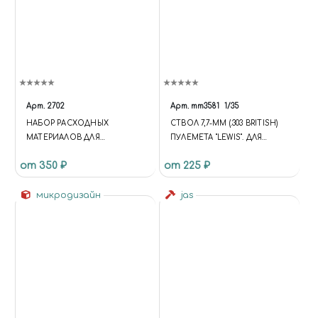
Арт.
2702
Арт.
mm3581
1/35
НАБОР РАСХОДНЫХ
СТВОЛ 7,7-ММ (.303 BRITISH)
МАТЕРИАЛОВ ДЛЯ
ПУЛЕМЕТА "LEWIS". ДЛЯ
БОРМАШИН, 50 ПРЕДМЕТОВ,
АНГЛИЙСКИХ ТАНКОВ
от 350 ₽
от 225 ₽
JAS 2702
микродизайн
jas