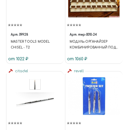
Арт.
09928
Арт.
mwp-0010-24
MASTER TOOLS MODEL
МОДУЛЬ-ОРГАНАЙЗЕР
CHISEL - T2
КОМБИНИРОВАННЫЙ ПОД
КРАСКУ 36; 30; 26 И 25 ММ.
от 1022 ₽
от 1060 ₽
TAMIYA ЭМАЛЬ
citadel
revell