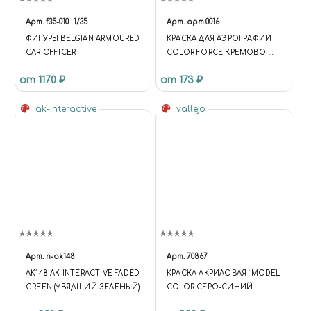
Арт.
f35-010
1/35
Арт.
арт.0016
ФИГУРЫ BELGIAN ARMOURED
КРАСКА ДЛЯ АЭРОГРАФИИ
CAR OFFICER
COLOR FORCE КРЕМОВО-
БЕЛЫЙ (CREAMY WHITE)
от 1170 ₽
от 173 ₽
ak-interactive
vallejo
Арт.
n-ak148
Арт.
70867
AK148 AK INTERACTIVE FADED
КРАСКА АКРИЛОВАЯ `MODEL
GREEN (УВЯДШИЙ ЗЕЛЕНЫЙ)
COLOR СЕРО-СИНИЙ
ТЕМНЫЙ/DARK BLUEGREY