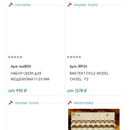
noname
master tools
Арт.
ma0024
Арт.
09924
НАБОР СВЕРЛ ДЛЯ
MASTER TOOLS MODEL
МОДЕЛИЗМА 1.1-2.0 ММ
CHISEL - F2
от 990 ₽
от 1278 ₽
master tools
winmodels