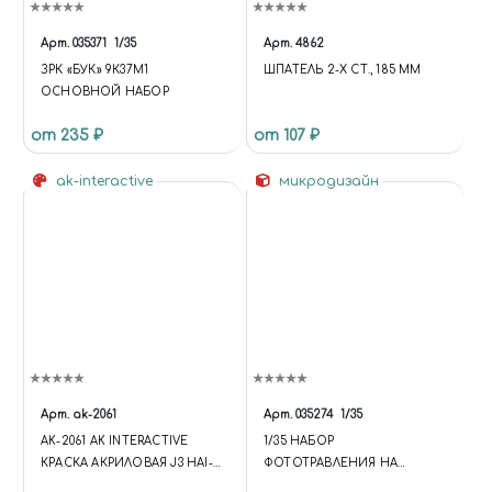
Арт.
035371
1/35
Арт.
4862
ЗРК «БУК» 9К37М1
ШПАТЕЛЬ 2-Х СТ., 185 ММ
ОСНОВНОЙ НАБОР
от 235 ₽
от 107 ₽
ak-interactive
микродизайн
Арт.
ak-2061
Арт.
035274
1/35
AK-2061 AK INTERACTIVE
1/35 НАБОР
КРАСКА АКРИЛОВАЯ J3 HAI-
ФОТОТРАВЛЕНИЯ НА
IRO (GREY) ("СЕРЫЙ") (17 МЛ.)
МОДЕЛЬ SD.KFZ. FERDINAND