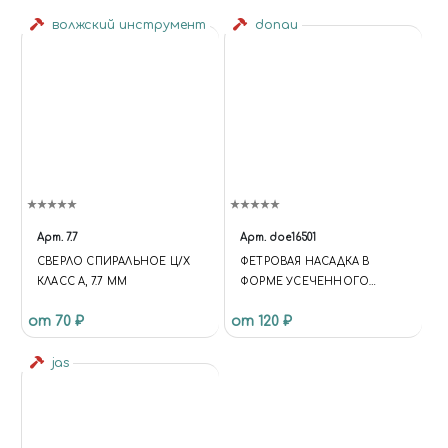
волжский инструмент
donau
Арт.
7.7
Арт.
doe16501
СВЕРЛО СПИРАЛЬНОЕ Ц/Х
ФЕТРОВАЯ НАСАДКА В
КЛАСС А, 7.7 ММ
ФОРМЕ УСЕЧЕННОГО
КОНУСА ДИАМЕТРОМ 6-8
от 70 ₽
от 120 ₽
ММ ДЛИНОЙ 18ММ
jas