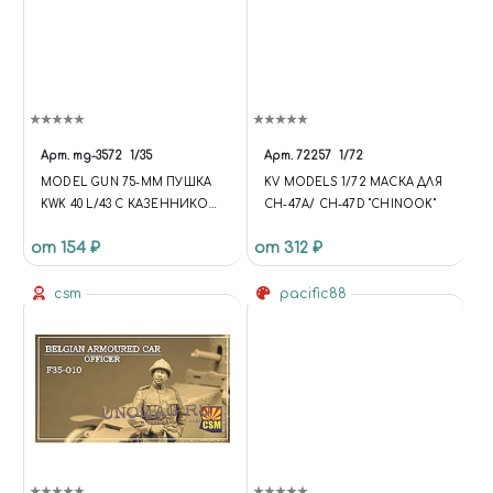
Арт.
mg-3572
1/35
Арт.
72257
1/72
MODEL GUN 75-ММ ПУШКА
KV MODELS 1/72 МАСКА ДЛЯ
KWK 40 L/43 С КАЗЕННИКОМ,
CH-47A/ CH-47D "CHINOOK"
ДЛЯ PZ.IV, STUG.III И IV,, БЕЗ
от 154 ₽
от 312 ₽
ДУЛЬНИКА
csm
pacific88