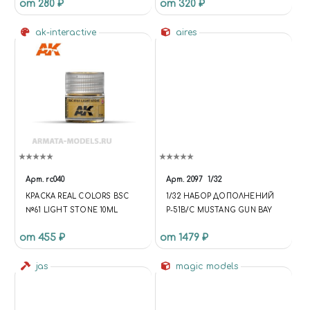
от 280 ₽
от 320 ₽
ak-interactive
aires
Арт.
rc040
Арт.
2097
1/32
КРАСКА REAL COLORS BSC
1/32 НАБОР ДОПОЛНЕНИЙ
№61 LIGHT STONE 10ML
P-51B/C MUSTANG GUN BAY
от 455 ₽
от 1479 ₽
jas
magic models