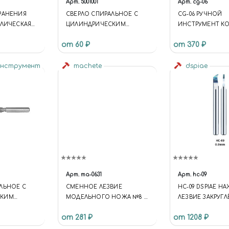
Арт.
5001001
Арт.
cg-06
РАНЕНИЯ
СВЕРЛО СПИРАЛЬНОЕ С
CG-06 РУЧНОЙ
ЛЛИЧЕСКАЯ
ЦИЛИНДРИЧЕСКИМ
ИНСТРУМЕНТ К
 30 МЛ)
ХВОСТОВИКОМ, 0.5 ММ
ЛЕНТА ДЛЯ НАН
от 60 ₽
от 370 ₽
РАСШИВКИ 6 ММ 
инструмент
machete
dspiae
Арт.
ma-0631
Арт.
hc-09
ЛЬНОЕ С
СМЕННОЕ ЛЕЗВИЕ
HC-09 DSPIAE 
СКИМ
МОДЕЛЬНОГО НОЖА №8 10
ЛЕЗВИЕ ЗАКРУГ
 1.6 ММ
ШТ
ВОЛЬФРАМОВОЙ С
от 281 ₽
от 1208 ₽
ММ