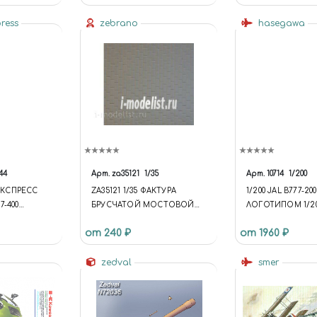
press
zebrano
hasegawa
44
Арт.
za35121
1/35
Арт.
10714
1/200
КСПРЕСС
ZA35121 1/35 ФАКТУРА
1/200 JAL B777-200
7-400
БРУСЧАТОЙ МОСТОВОЙ
ЛОГОТИПОМ 1/200
№1 10Х15 СМ
200 新LOGO
от 240 ₽
от 1960 ₽
zedval
smer