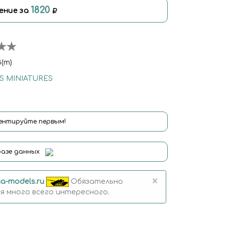
1820
ение за
(m)
 MINIATURES
нтируйте первым!
базе данных
×
a-models.ru
Обязательно
 много всего интересного.