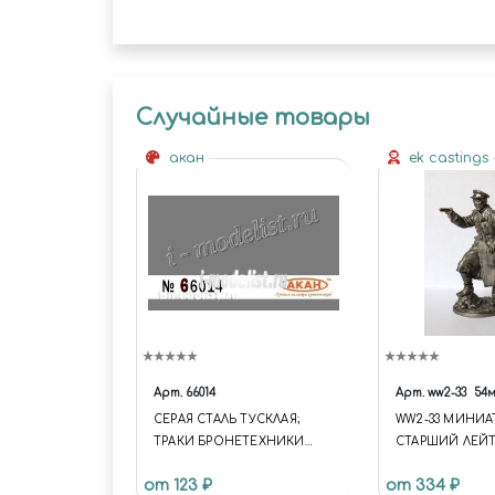
Случайные товары
акан
ek castings
Арт.
66014
Арт.
ww2-33
54
СЕРАЯ СТАЛЬ ТУСКЛАЯ;
WW2-33 МИНИ
ТРАКИ БРОНЕТЕХНИКИ
СТАРШИЙ ЛЕЙ
ОБЪЁМ: 10 МЛ.
КРАСНОЙ АРМИИ
от 123 ₽
от 334 ₽
ГГ. СССР