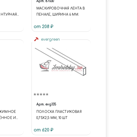
Арт.
87030
МАСКИРОВОЧНАЯ ЛЕНТА В
ОНТУРНАЯ
ПЕНАЛЕ, ШИРИНА 6 ММ.
ЕСЕНИЯ
от 208 ₽
Х 30 М
evergreen
Арт.
evg135
НАЖИМНОЕ
ПОЛОСКА ПЛАСТИКОВАЯ
ЛЁННОЕ ИЗ
0,75Х2,5 ММ, 10 ШТ
ТАЛИ, 0.9
от 620 ₽