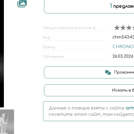
1
предлож
Общий рейтинг (голосов: 0)
chm54343
Код
CHRONOS
Бренд
26.03.2026
Обновлено
Прокомме
Искать в 
Данные о товаре взяты с сайта
arm
посетите этот сайт, там найдется