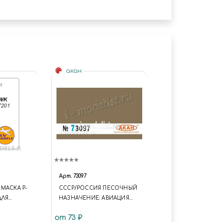
акан
Арт.
73097
МАСКА P-
СССР/РОССИЯ ПЕСОЧНЫЙ
ДЛЯ
НАЗНАЧЕНИЕ: АВИАЦИЯ
 ZVEZDA /
СССР. ПРИМЕНЕНИЕ: 1980Е
от 73 ₽
ГОДЫ В АФГАНИСТАНЕ -