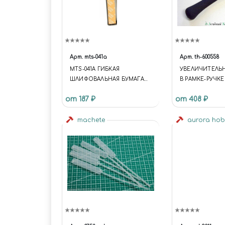
Арт.
mts-041a
Арт.
th-600558
MTS-041A ГИБКАЯ
УВЕЛИЧИТЕЛЬ
ШЛИФОВАЛЬНАЯ БУМАГА
В РАМКЕ-РУЧКЕ
ВЫСОКОЙ
ПОДСВЕТКОЙ
от 187 ₽
от 408 ₽
ЭФФЕКТИВНОСТИ - №180
machete
aurora ho