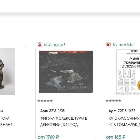
stalingrad
kv models
мм
Арт.
3213
1/35
Арт.
72115
1/72
АТЮРА
ФИГУРА ФОЛЬКСШТУРМ В
KV ОКРАСОЧНАЯ 
ТЕНАНТ
ДЕЙСТВИИ, 1945 ГОД
40 B TOMAHAWK 
, 1943-45
МОДЕЛЕЙ ФИРМЫ
от 1760 ₽
от 165 ₽
FROG / NOVO