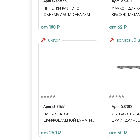
Арт.
0758mch
Арт.
ah9011
ПИПЕТКИ РАЗНОГО
ФЛАКОН ДЛЯ Х
ОБЪЕМА ДЛЯ МОДЕЛИЗМА:
КРАСОК, МЕТА
5 МЛ 5 ШТ
КРЫШКА (ОБЪЕМ
от 180 ₽
от 62 ₽
u-star
волжский 
Арт.
st-91617
Арт.
5001012
U-STAR НАБОР
СВЕРЛО СПИРА
ШЛИФОВАЛЬНОЙ БУМАГИ
ЦИЛИНДРИЧЕ
(20X75, #2500, 50ШТ)
ХВОСТОВИКОМ,
от 250 ₽
от 60 ₽