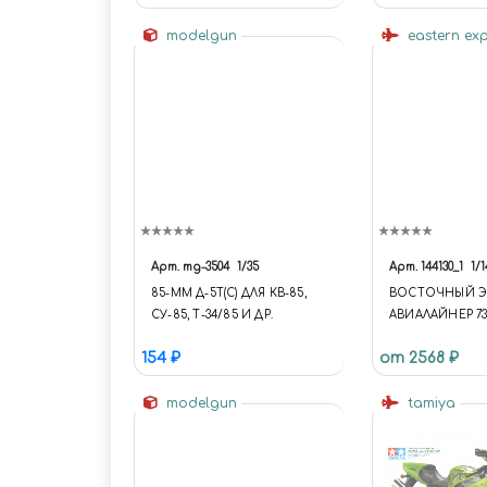
modelgun
eastern ex
Арт.
mg-3504
1/35
Арт.
144130_1
1/1
85-ММ Д-5Т(С) ДЛЯ КВ-85,
ВОСТОЧНЫЙ Э
СУ-85, Т-34/85 И ДР.
АВИАЛАЙНЕР 73
AEROFLOT
154 ₽
от 2568 ₽
modelgun
tamiya