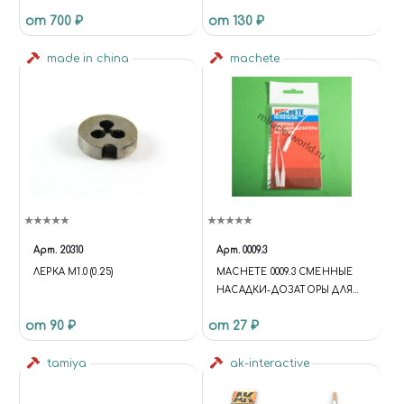
P240
от 700 ₽
от 130 ₽
made in china
machete
Арт.
20310
Арт.
0009.3
ЛЕРКА М1.0 (0.25)
MACHETE 0009.3 СМЕННЫЕ
НАСАДКИ-ДОЗАТОРЫ ДЛЯ
КЛЕЯ (3 ШТ.) (FUNCTION {
от 90 ₽
от 27 ₽
UNIVERSE.SITE.ID = 'S1';
UNIVERSE.SITE.DIRECTORY =
tamiya
'/'; UNIVERSE.TEMPLATE.ID =
ak-interactive
'UNIVERSE_S1';
UNIVERSE.TEMPLATE.DIRECTO