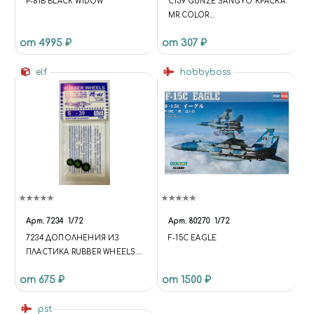
P-61B BLACK WIDOW
IBLOCK })); } });
C159 GUNZE SANGYO КРАСКА
UNIVERSE.BASKET.ON('UPDATE
MR.COLOR
', UPDATE);
ХУДОЖЕСТВЕННАЯ SUPER
от 4995 ₽
от 307 ₽
UNIVERSE.COMPARE.ON('UPDA
SILVER (METALLIC) (СУПЕР
TE', UPDATE);
СЕРЕБРО МЕТАЛЛИК)
elf
BX.ADDCUSTOMEVENT('ONFR
hobbyboss
AMEDATARECEIVED', UPDATE);
BX.READY(UPDATE); })($, INTEC);
Арт.
7234
1/72
Арт.
80270
1/72
7234 ДОПОЛНЕНИЯ ИЗ
F-15C EAGLE
ПЛАСТИКА RUBBER WHEELS.
С-39
от 675 ₽
от 1500 ₽
pst