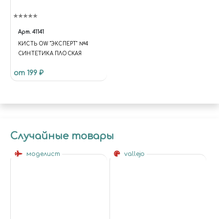
"HTTPS://WWW.INSTAGRAM.CO
M/MIRACLEWORLD74" ] }
(FUNCTION (JQUERY, API) { VAR
DATA; VAR RUN; VAR UPDATE;
Арт.
41141
DATA = {}; DATA.BASKET = [];
КИСТЬ OW "ЭКСПЕРТ" №4
DATA.COMPARE = []; RUN =
СИНТЕТИКА ПЛОСКАЯ
FUNCTION { $('[DATA-BASKET-
ID]').ATTR('DATA-BASKET-STATE',
от 199 ₽
'NONE'); $('[DATA-COMPARE-
ID]').ATTR('DATA-COMPARE-
STATE', 'NONE');
API.EACH(DATA.BASKET,
FUNCTION (INDEX, ITEM) {
$('[DATA-BASKET-ID=' + ITEM.ID
Случайные товары
+ ']').ATTR('DATA-BASKET-STATE',
ITEM.DELAY ? 'DELAYED' :
моделист
vallejo
'ADDED'); });
API.EACH(DATA.COMPARE,
FUNCTION (INDEX, ITEM) {
$('[DATA-COMPARE-ID=' +
ITEM.ID + ']').ATTR('DATA-
COMPARE-STATE', 'ADDED'); }); };
UPDATE = FUNCTION {