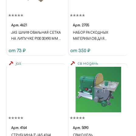
Арт.
4621
Арт.
2705
JAS ШЛИФОВАЛЬНАЯ СЕТКА
НАБОР РАСХОДНЫХ
НА ЛИПУЧКЕ P100 30X90 ММ 6
МАТЕРИАЛОВ ДЛЯ
ШТ.
БОРМАШИН, 71 ПРЕДМЕТ,
от 73 ₽
от 350 ₽
JAS 2705
jas
св модель
Арт.
4164
Арт.
5090
СТРУБЦИНА 3" JAS 4164
СВМОДЕЛЬ