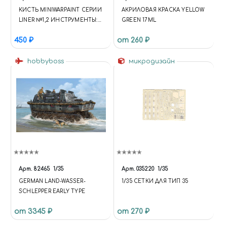
КИСТЬ MINIWARPAINT СЕРИИ
АКРИЛОВАЯ КРАСКА YELLOW
LINER №1,2 ИНСТРУМЕНТЫ:
GREEN 17ML
КИСТИ
450 ₽
от 260 ₽
hobbyboss
микродизайн
Арт.
82465
1/35
Арт.
035220
1/35
GERMAN LAND-WASSER-
1/35 СЕТКИ ДЛЯ ТИП 35
SCHLEPPER EARLY TYPE
от 3345 ₽
от 270 ₽