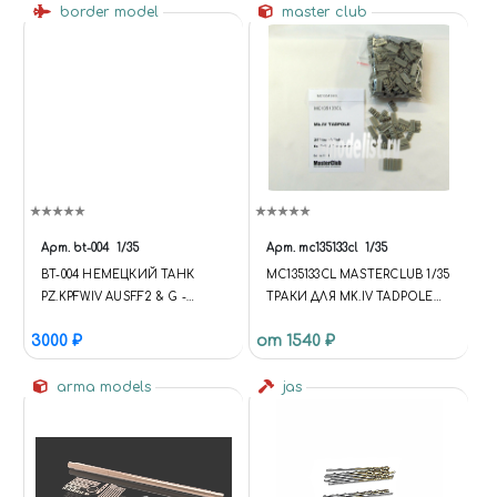
border model
master club
Арт.
bt-004
1/35
Арт.
mc135133cl
1/35
BT-004 НЕМЕЦКИЙ ТАНК
MC135133CL MASTERCLUB 1/35
PZ.KPFW.IV AUSF.F2 & G -
ТРАКИ ДЛЯ MK.IV TADPOLE
BORDER MODEL 1/35 BORDER
TAIL (СМОЛА)
3000 ₽
от 1540 ₽
MODEL
arma models
jas