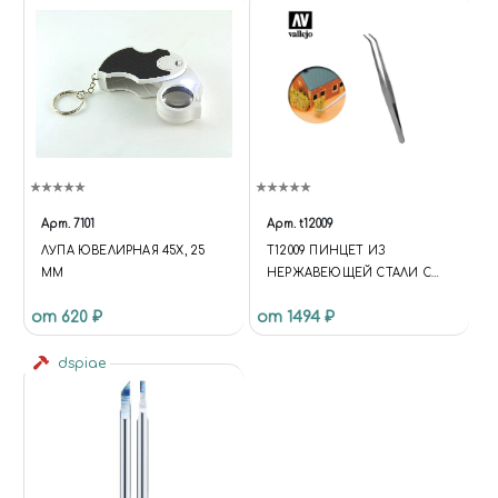
Арт.
7101
Арт.
t12009
ЛУПА ЮВЕЛИРНАЯ 45Х, 25
T12009 ПИНЦЕТ ИЗ
ММ
НЕРЖАВЕЮЩЕЙ СТАЛИ С
ИЗОГНУТЫМ
от 620 ₽
от 1494 ₽
НАКОНЕЧНИКОМ (175 ММ) /
CURVED TIP STAINLESS STEEL
dspiae
TWEEZERS (175 MM)