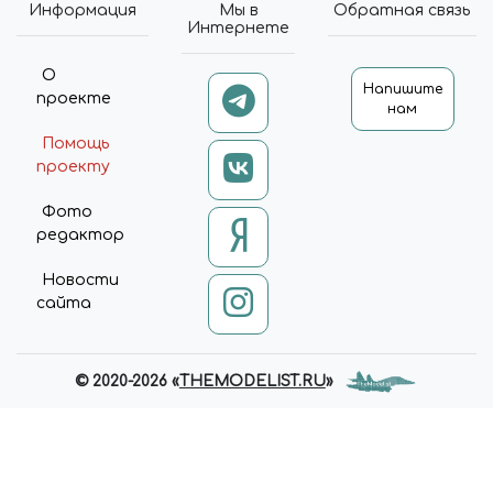
Информация
Мы в
Обратная связь
Интернете
О
Напишите
проекте
нам
Помощь
проекту
Фото
редактор
Новости
сайта
© 2020-2026 «
THEMODELIST.RU
»