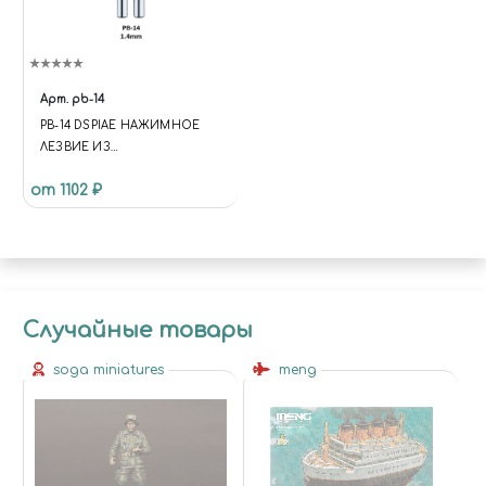
Арт.
pb-14
PB-14 DSPIAE НАЖИМНОЕ
ЛЕЗВИЕ ИЗ
ВОЛЬФРАМОВОЙ СТАЛИ, 1.4
от 1102 ₽
ММ
Случайные товары
soga miniatures
meng