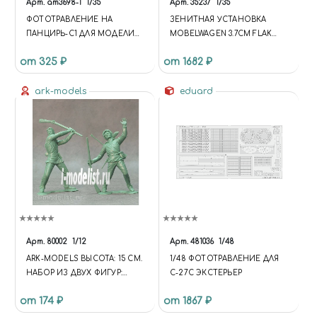
Арт.
am3698-1
1/35
Арт.
35237
1/35
ФОТОТРАВЛЕНИЕ НА
ЗЕНИТНАЯ УСТАНОВКА
ПАНЦИРЬ-С1 ДЛЯ МОДЕЛИ
MOBELWAGEN 3.7CM FLAK
ОТ ЗВЕЗДЫ (ОТКИДНЫЕ
(1:35)
от 325 ₽
от 1682 ₽
РЕШЕТКИ)
ark-models
eduard
Арт.
80002
1/12
Арт.
481036
1/48
ARK-MODELS ВЫСОТА: 15 СМ.
1/48 ФОТОТРАВЛЕНИЕ ДЛЯ
НАБОР ИЗ ДВУХ ФИГУР:
С-27С ЭКСТЕРЬЕР
АМЕРИКАНСКИЕ СКАУТЫ
от 174 ₽
от 1867 ₽
(СОБРАННЫЕ).