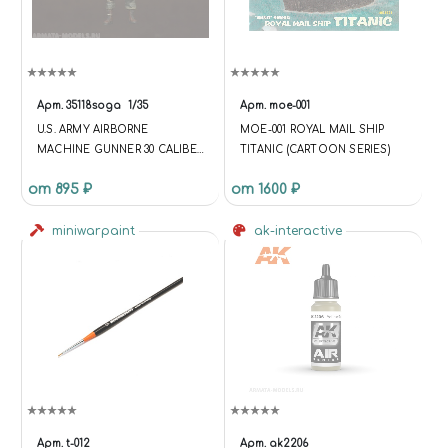
Арт.
35118soga
1/35
Арт.
moe-001
U.S. ARMY AIRBORNE
MOE-001 ROYAL MAIL SHIP
MACHINE GUNNER 30 CALIBER
TITANIC (CARTOON SERIES)
FOR JEEP. NORMANDY 1944.
от 895 ₽
от 1600 ₽
miniwarpaint
ak-interactive
Арт.
t-012
Арт.
ak2206