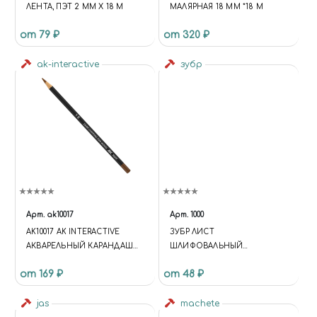
ЛЕНТА, ПЭТ 2 ММ Х 18 М
МАЛЯРНАЯ 18 ММ *18 М
от 79 ₽
от 320 ₽
ak-interactive
зубр
Арт.
ak10017
Арт.
1000
AK10017 AK INTERACTIVE
ЗУБР ЛИСТ
АКВАРЕЛЬНЫЙ КАРАНДАШ
ШЛИФОВАЛЬНЫЙ
"ТЕМНЫЕ СКОЛЫ ДЛЯ
УНИВЕРСАЛЬНЫЙ НА
от 169 ₽
от 48 ₽
ДЕРЕВА" / WATERCOLOR
БУМАЖНОЙ ОСНОВЕ
PENCIL DARK CHIPPING FOR
(ТОНКИЙ АБРАЗИВ, P,
WOOD
jas
230Х280 ММ)
machete