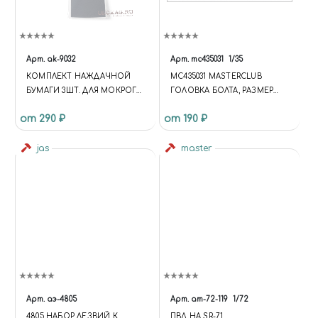
Арт.
ak-9032
Арт.
mc435031
1/35
КОМПЛЕКТ НАЖДАЧНОЙ
MC435031 MASTERCLUB
БУМАГИ 3ШТ. ДЛЯ МОКРОГО
ГОЛОВКА БОЛТА, РАЗМЕР
ШЛИФОВАНИЯ (GR800)
ПОД КЛЮЧ -0.4ММ, ДИАМЕТР
от 290 ₽
от 190 ₽
ОТВЕРСТИЯ ДЛЯ МОНТАЖА
0,3 ММ (200 ШТ.)
jas
master
Арт.
аэ-4805
Арт.
am-72-119
1/72
4805 НАБОР ЛЕЗВИЙ К
ПВД НА SR-71