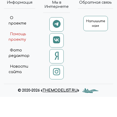
Информация
Мы в
Обратная связь
']').ATTR('DATA-BASKET-STATE',
Интернете
'PROCESSING');
UNIVERSE.BASKET.ADD(API.EX
О
Напишите
TEND({ 'QUANTITY': QUANTITY,
проекте
нам
'PRICE': PRICE }, DATA, { 'ID': ID
})); } ELSE IF (ACTION ===
Помощь
'REMOVE') { $('[DATA-BASKET-
проекту
ID=' + ID + ']').ATTR('DATA-
BASKET-STATE', 'PROCESSING');
Фото
UNIVERSE.BASKET.REMOVE(AP
редактор
I.EXTEND({}, DATA, { 'ID': ID })); }
ELSE IF (ACTION === 'DELAY') {
Новости
$('[DATA-BASKET-ID=' + ID +
сайта
']').ATTR('DATA-BASKET-STATE',
'PROCESSING');
UNIVERSE.BASKET.ADD(API.EX
TEND({ 'QUANTITY': QUANTITY,
© 2020-2026 «
THEMODELIST.RU
»
'PRICE': PRICE }, DATA, { 'ID': ID,
'DELAY': 'Y' })); } ELSE IF (ACTION
=== 'SETQUANTITY') { $('[DATA-
BASKET-ID=' + ID +
']').ATTR('DATA-BASKET-STATE',