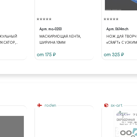
Арт.
ma-0203
Арт.
0614mch
РКУЛЬНЫЙ
МАСКИРУЮЩАЯ ЛЕНТА,
НОЖ ДЛЯ ТВОРЧ
КСАТОР,
ШИРИНА 10ММ
«CRAFT» С УЗКИ
0-150 ММ)
ПОВОРОТНЫМ Л
от 175 ₽
от 325 ₽
roden
sx-art