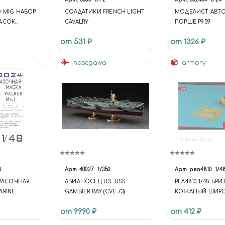
O MIG НАБОР
СОЛДАТИКИ FRENCH LIGHT
МОДЕЛИСТ АВТ
РАСОК
CAVALRY
ПОРШЕ P959
IORAMA
от 531 ₽
от 1326 ₽
СТЬ
hasegawa
armory
8
Арт.
40027
1/350
Арт.
pea4810
1/4
КРАСОЧНАЯ
АВИАНОСЕЦ U.S. USS
PEA4810 1/48 БР
ARINE
GAMBIER BAY (CVE-73)
КОЖАНЫЙ ШИР
FIX)
РЕМЕНЬ БЕЗОП
от 9990 ₽
от 412 ₽