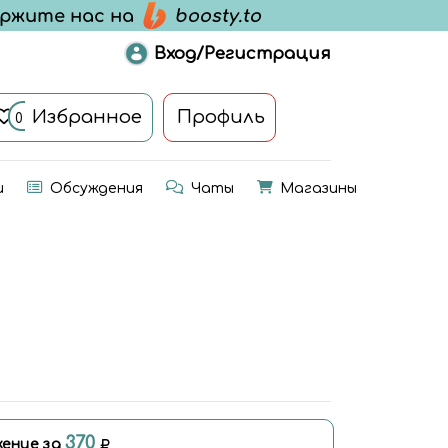
Вход/Регистрация
Избранное
Профиль
0
и
Обсуждения
Чаты
Магазины
370
ение за