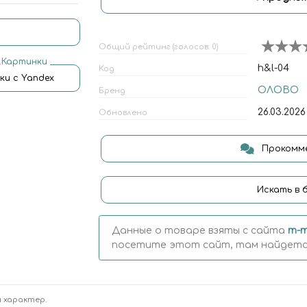
Общий рейтинг (голосов: 0)
.Картинки
h&l-04
Код
ки с Yandex
ОЛОВО
Бренд
26.03.2026
Обновлено
Прокомме
Искать в 
Данные о товаре взяты с сайта
m-m
посетите этот сайт, там найдется
 характер.