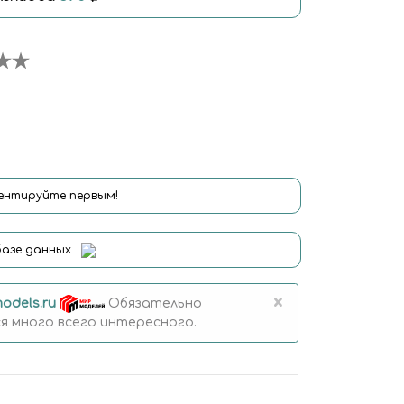
нтируйте первым!
базе данных
×
odels.ru
Обязательно
 много всего интересного.