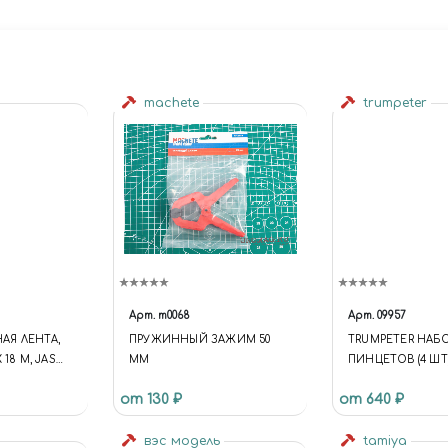
machete
trumpeter
Арт.
m0068
Арт.
09957
Я ЛЕНТА,
ПРУЖИННЫЙ ЗАЖИМ 50
TRUMPETER НАБ
 18 М, JAS
ММ
ПИНЦЕТОВ (4 ШТ
от 130 ₽
от 640 ₽
вэс модель
tamiya