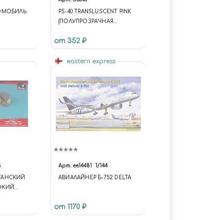
ОМОБИЛЬ
PS-40 TRANSLUSCENT PINK
(ПОЛУПРОЗРАЧНАЯ
РОЗОВАЯ) КРАСКА-СПРЕЙ
от 352 ₽
100 МЛ.
eastern express
8
Арт.
ее14481
1/144
ИТАНСКИЙ
АВИАЛАЙНЕР Б-752 DELTA
ОКИЙ
АСНОСТИ
от 1170 ₽