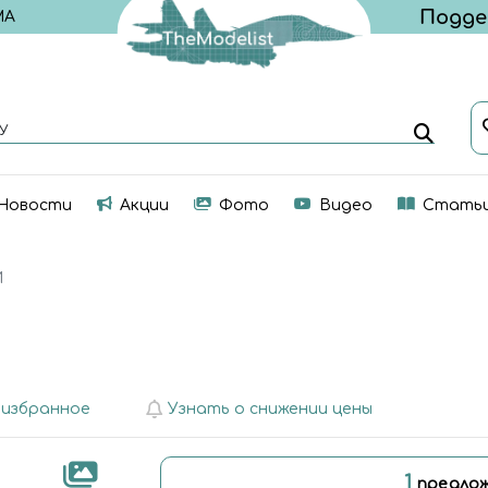
МА
У
Новости
Акции
Фото
Видео
Стать
И
 избранное
Узнать о снижении цены
1
предлож