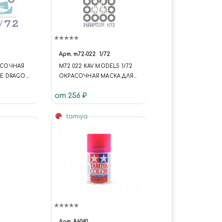
Арт.
m72-022
1/72
РАСОЧНАЯ
M72 022 KAV MODELS 1/72
CE DRAGON
ОКРАСОЧНАЯ МАСКА ДЛЯ
7 THUNDER
АН-12 (RODEN)
от 256 ₽
tamiya
Арт.
86040