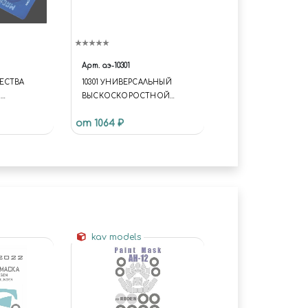
Арт.
аэ-10301
ЕСТВА
10301 УНИВЕРСАЛЬНЫЙ
М
ВЫСКОСКОРОCТНОЙ
ЕЗВИЕМ
ИНСТРУМЕНТ
от 1064 ₽
(БОРМАШИНА), 18ВТ., 5000-14
000 ОБ/МИН.
kav models