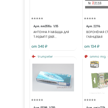
Арт.
mm3510a
1/35
Арт.
22116
АНТЕННА Р-168БШДА ДЛЯ
ВОРОНЁНАЯ С
Т-90,БМПТ (2007-
ГЛЯНЦЕВАЯ
2011),МСТА(М1,М2),БМД-4М,БР
от 340 ₽
от 134 ₽
ЭМ,БТР-82
trumpeter
ammo mig
Арт.
05749
1/700
Арт.
amig7176