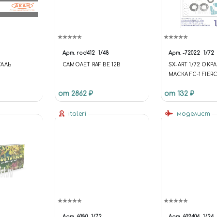
Арт.
rod412
1/48
Арт.
-72022
1/72
ТАЛЬ
САМОЛЕТ RAF BE 12B
SX-ART 1/72 ОК
МАСКА FC-1 FIER
/ PAKISTANI JF-1
от 2862 ₽
от 132 ₽
(ТРУБАЧ)
italeri
моделист
Арт.
6080
1/72
Арт.
602404
1/24