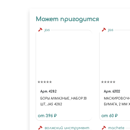
Может пригодится
jas
jas
Арт.
4282
Арт.
63132
БОРЫ АЛМАЗНЫЕ, НАБОР 30
МАСКИРОВОЧНА
ШТ, JAS 4282
БУМАГА, 2 ММ Х
63132
от 396 ₽
от 60 ₽
волжский инструмент
machete