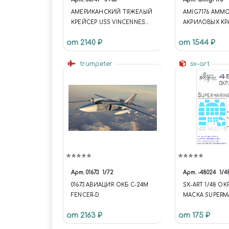
АМЕРИКАНСКИЙ ТЯЖЕЛЫЙ
AMIG7176 AMM
КРЕЙСЕР USS VINCENNES
АКРИЛОВЫХ К
CA-44
VEGETATION D
от 2140 ₽
от 1544 ₽
COLORS /
РАСТИТЕЛЬНО
trumpeter
ДИОРАМА
sx-art
Арт.
01673
1/72
Арт.
-48024
1/4
01673 АВИАЦИЯ ОКБ С-24М
SX-ART 1/48 О
FENCER-D
МАСКА SUPERM
WALRUS MK.I (AIR
от 2163 ₽
от 175 ₽