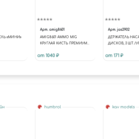
Арт.
amig8601
Арт.
jas2902
ЕЛЬ «МИНИ»
AMIG8601 AMMO MIG
ДЕРЖАТЕЛЬ НАС
КРУГЛАЯ КИСТЬ ПРЕМИУМ
ДИСКОВ, 3 ШТ./УП
КАЧЕСТВА (2/0) / PREMIUM
БЛИСТЕР
от 1040 ₽
от 171 ₽
HIGH QUALITY (2/0) ROUND
BRUSH
айн
humbrol
kav models