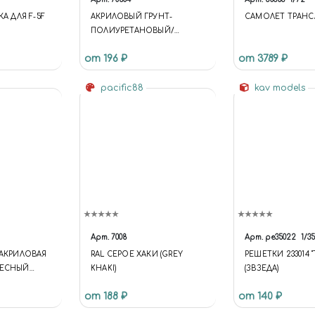
КА ДЛЯ F-5F
АКРИЛОВЫЙ ГРУНТ-
САМОЛЕТ ТРАНСА
ПОЛИУРЕТАНОВЫЙ/
ЖЕЛТЫЙ ТЕМНЫЙ
от 196 ₽
от 3789 ₽
pacific88
kav models
Арт.
7008
Арт.
pe35022
1/35
 АКРИЛОВАЯ
RAL СЕРОЕ ХАКИ (GREY
РЕШЕТКИ 233014 "
ЛЕСНЫЙ
KHAKI)
(ЗВЗЕДА)
SHADE 2)
от 188 ₽
от 140 ₽