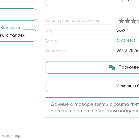
Общий рейтинг (голосов: 0)
.Картинки
ww2-1
Код
ки с Yandex
ОЛОВО
Бренд
26.03.2026
Обновлено
Прокомме
Искать в 
Данные о товаре взяты с сайта
m-m
посетите этот сайт, там найдется
 характер.