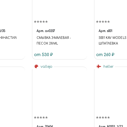
1/35
Арт.
av0207
Арт.
s001
РОФНАСТИЛ
СМЫВКА ЭМАЛЕВАЯ -
S001 KAV MODELS
ПЕСОК 28ML
ШПАТЛЕВКА
от 530 ₽
от 260 ₽
vallejo
heller
Арт.
70604
Арт.
80353
1/72