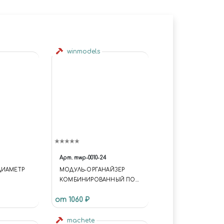
winmodels
Арт.
mwp-0010-24
ДИАМЕТР
МОДУЛЬ-ОРГАНАЙЗЕР
КОМБИНИРОВАННЫЙ ПОД
КРАСКУ 36; 30; 26 И 25 ММ.
от 1060 ₽
TAMIYA ЭМАЛЬ
machete