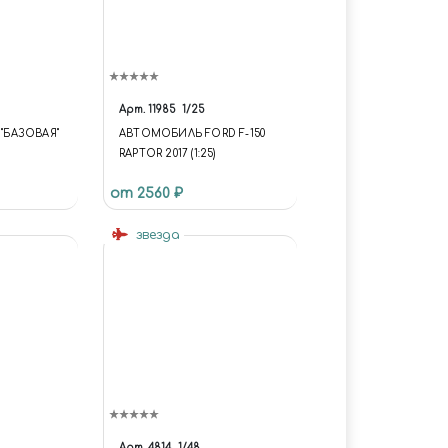
Арт.
11985
1/25
 "БАЗОВАЯ"
АВТОМОБИЛЬ FORD F-150
RAPTOR 2017 (1:25)
от 2560 ₽
звезда
Арт.
4814
1/48