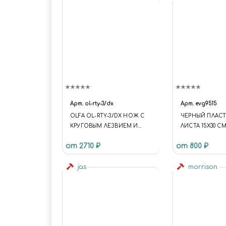
Арт.
ol-rty-3/dx
Арт.
evg9515
OLFA OL-RTY-3/DX НОЖ С
ЧЕРНЫЙ ПЛАСТИ
КРУГОВЫМ ЛЕЗВИЕМ И
ЛИСТА 15Х30 С
ПИСТОЛЕТНОЙ
от 2710 ₽
от 800 ₽
РУКОЯТКОЙ 60 ММ
jas
morrison