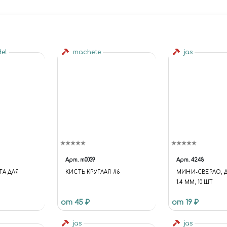
del
machete
jas
Арт.
m0039
Арт.
4248
ТА ДЛЯ
КИСТЬ КРУГЛАЯ #6
МИНИ-СВЕРЛО, 
1.4 ММ, 10 ШТ
Й
от 45 ₽
от 19 ₽
jas
jas