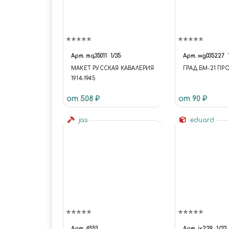
Арт.
mq35011
1/35
Арт.
мд035227
МАКЕТ РУССКАЯ КАВАЛЕРИЯ
ГРАД БМ-21 П
1914-1945
от 508 ₽
от 90 ₽
jas
eduard
Арт.
4553
Арт.
jx229
1/32