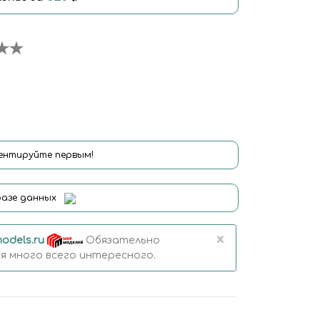
нтируйте первым!
базе данных
×
odels.ru
Обязательно
 много всего интересного.