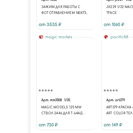
ЗАЖИМ ДЛЯ РАБОТЫ С
JX229 1/32 МАС
ФОТОТРАВЛЕНИЕМ 140Х75
TFACE
ММ JAS 4553
от 3535 ₽
от 1060 ₽
magic models
pacific88
Арт.
mm3508
1/35
Арт.
art379
MAGIC MODELS 125 ММ
ART379 КРАСКА
СТВОЛ 2А46 ДЛЯ Т-64А,Б
ART COLOR ТЕ
(ДО 1985Г.), Т-72А, М(М1), Т-80
ТЕНИ 2 (FLESH 
от 730 ₽
от 149 ₽