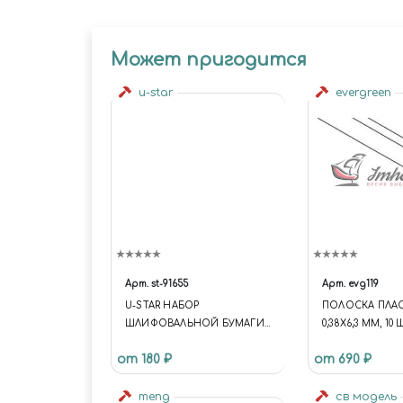
Может пригодится
u-star
evergreen
Арт.
st-91655
Арт.
evg119
U-STAR НАБОР
ПОЛОСКА ПЛА
ШЛИФОВАЛЬНОЙ БУМАГИ
0,38Х6,3 ММ, 10 
НА ЛИПУЧКЕ (20X75, #2000,
от 180 ₽
от 690 ₽
30ШТ)
meng
св модель