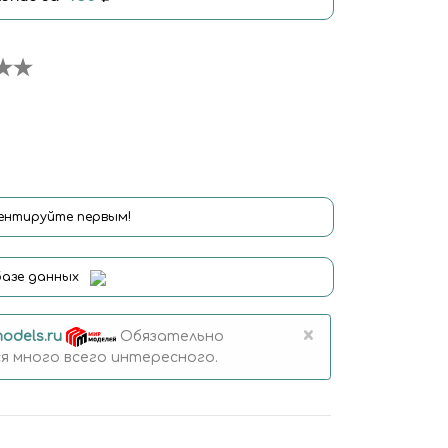
нтируйте первым!
базе данных
×
odels.ru
Обязательно
 много всего интересного.