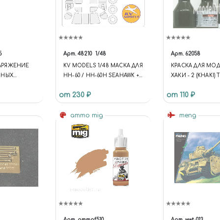
5
Арт.
48210
1/48
Арт.
62058
СНАРЯЖЕНИЕ
KV MODELS 1/48 МАСКА ДЛЯ
КРАСКА ДЛЯ МО
ННЫХ
HH-60 / HH-60H SEAHAWK +
ХАКИ - 2 (KHAKI)
ШИН США
МАСКИ НА ДИСКИ И
ЗЕЛЁНЫЙ МУНДИ
от 230 ₽
от 110 ₽
КОЛЕСА
ШИНЕЛИ И ФОР
ОДЕЖДА; ОКРАС
ammo mig
ОБОРУДОВАНИЯ
meng
Арт.
ammof510
Арт.
wwt-013