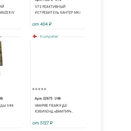
ИЙ
1/72 РЕАКТИВНЫЙ
ANZER IV
ИСТРЕБИТЕЛЬ ХАНТЕР МК.I
от 404 ₽
н
trumpeter
48
Арт.
02875
1/48
ЗДЫ 1/48
VAMPIRE FB.MK.9 (ДЕ
ХЭВИЛЕНД «ВАМПИР»
FB.MK.9 БРИТАНСКИЙ
от 5127 ₽
РЕАКТИВНЫЙ
ИСТРЕБИТЕЛЬ)