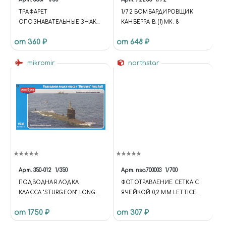
ТРАФАРЕТ
1/72 БОМБАРДИРОВЩИК
ОПОЗНАВАТЕЛЬНЫЕ ЗНАКИ
КАНБЕРРА В. (1) MK. 8
КРАСНОЙ АРМИИ, ВОВ, JAS
от 360 ₽
от 648 ₽
3807
mikromir
northstar
Арт.
350-012
1/350
Арт.
nsa700003
1/700
ПОДВОДНАЯ ЛОДКА
ФОТОТРАВЛЕНИЕ СЕТКА С
КЛАССА "STURGEON" LONG
ЯЧЕЙКОЙ 0,2 ММ LETTICE
HULL
0,2 X 0,2 MM
от 1750 ₽
от 307 ₽