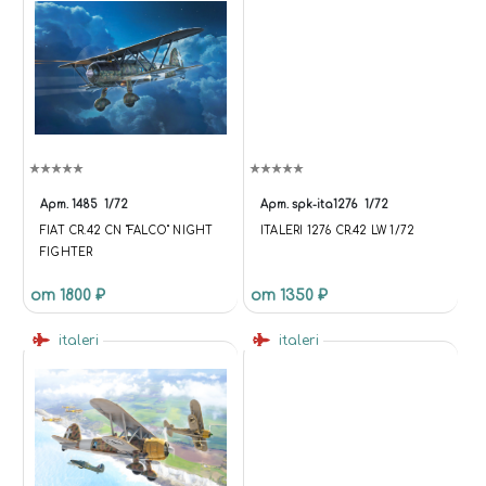
Арт.
1485
1/72
Арт.
spk-ita1276
1/72
FIAT CR.42 CN "FALCO" NIGHT
ITALERI 1276 CR.42 LW 1/72
FIGHTER
от 1800 ₽
от 1350 ₽
italeri
italeri