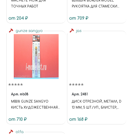
MACHETE НОЖ ДЛЯ
BD0033-R BORDER MODEL
ТОЧНЫХ РАБОТ
РУКОЯТКА ДЛЯ СТАМЕСКИ
КРАСНАЯ
от 204 ₽
от 709 ₽
gunze sangyo
jas
Арт.
mb08
Арт.
2481
MB08 GUNZE SANGYO
ДИСК ОТРЕЗНОЙ, МЕТАЛЛ, D
КИСТЬ ХУДОЖЕСТВЕННАЯ
13 ММ, 5 ШТ./УП., БЛИСТЕР,
FLAT №8
JAS 2481
от 710 ₽
от 168 ₽
olfa