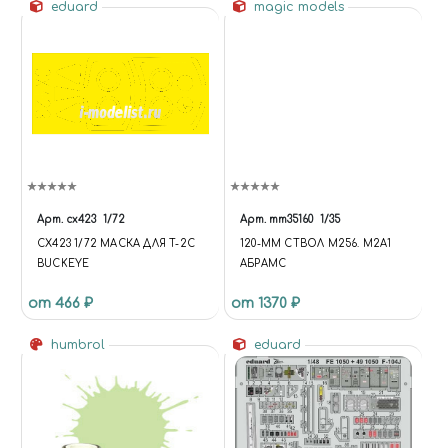
eduard
magic models
Арт.
cx423
1/72
Арт.
mm35160
1/35
CX423 1/72 МАСКА ДЛЯ T-2C
120-ММ СТВОЛ М256. М2А1
BUCKEYE
АБРАМС
от 466 ₽
от 1370 ₽
humbrol
eduard