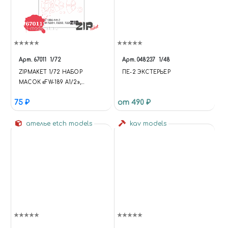
Арт.
67011
1/72
Арт.
048237
1/48
ZIPMAKET 1/72 НАБОР
ПЕ-2 ЭКСТЕРЬЕР
МАСОК «FW-189 A1/2»,
ПРОИЗВОДИТЕЛЬ ICM
75 ₽
от 490 ₽
ателье etch models
kav models