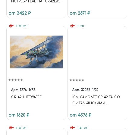
ИСТРЕБИТЕЛЬ FIAT CR.42LW
LUFTWAFFE
от 3422 ₽
от 2871 ₽
italeri
icm
Арт.
1276
1/72
Арт.
32025
1/32
C.R. 42 LUFTWAFFE
ICM САМОЛЕТ CR. 42 FALCO
С ИТАЛЬЯНСКИМИ
ПИЛОТАМИ
от 1620 ₽
от 4576 ₽
italeri
italeri