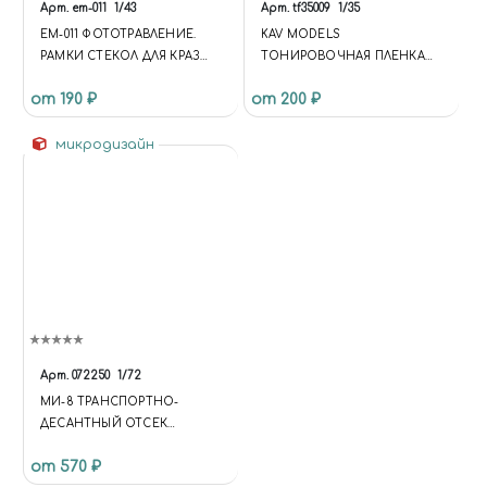
Арт.
em-011
1/43
Арт.
tf35009
1/35
EM-011 ФОТОТРАВЛЕНИЕ.
KAV MODELS
РАМКИ СТЕКОЛ ДЛЯ КРАЗ
ТОНИРОВОЧНАЯ ПЛЕНКА
(НАШ АВТОПРОМ)
НА ТАЙФУН-К (ЗВЕЗДА)
от 190 ₽
от 200 ₽
микродизайн
Арт.
072250
1/72
МИ-8 ТРАНСПОРТНО-
ДЕСАНТНЫЙ ОТСЕК
(АРК/HOBBY BOSS)
от 570 ₽