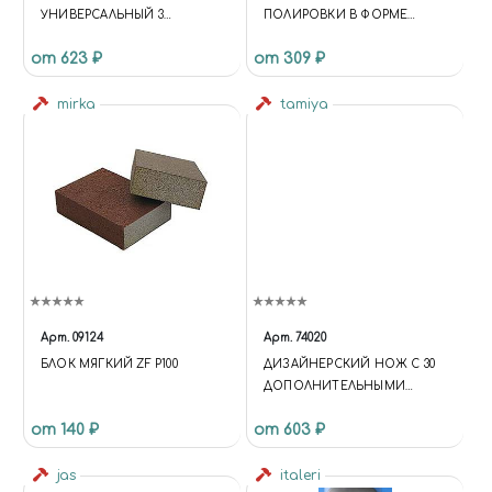
УНИВЕРСАЛЬНЫЙ 3
ПОЛИРОВКИ В ФОРМЕ
НАДФИЛЯ +7 РИФЛЕЙ,
СКРУГЛЕННОГО КОНУСА И
от 623 ₽
от 309 ₽
АЛМАЗНЫЕ, БЛИСТЕР+
ПЕРЕВЕРНУТОГО КОНУСА, 2
ЧЕХОЛ
ШТ
mirka
tamiya
Арт.
09124
Арт.
74020
БЛОК МЯГКИЙ ZF P100
ДИЗАЙНЕРСКИЙ НОЖ С 30
ДОПОЛНИТЕЛЬНЫМИ
ЛЕЗВИЯМИ
от 140 ₽
от 603 ₽
jas
italeri