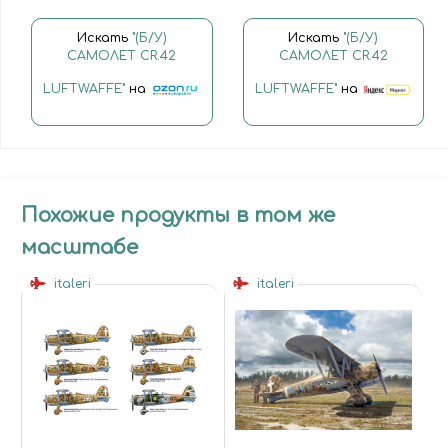
Искать
"(Б/У)
Искать
"(Б/У)
САМОЛЕТ CR.42
САМОЛЕТ CR.42
LUFTWAFFE"
на
LUFTWAFFE"
на
Похожие продукты в том же
масштабе
italeri
italeri