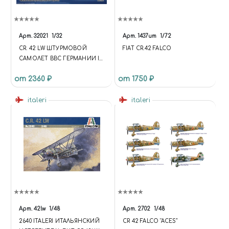
Арт.
32021
1/32
Арт.
1437ит
1/72
CR. 42 LW ШТУРМОВОЙ
FIAT CR.42 FALCO
САМОЛЕТ ВВС ГЕРМАНИИ II
МВ
от 2360 ₽
от 1750 ₽
italeri
italeri
Арт.
42lw
1/48
Арт.
2702
1/48
2640 ITALERI ИТАЛЬЯНСКИЙ
CR 42 FALCO ''ACES''