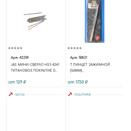
Арт.
42259
Арт.
50821
JAS МИНИ-СВЕРЛО HSS 4241
Т ПИНЦЕТ ЗАЖИМНОЙ
ТИТАНОВОЕ ПОКРЫТИЕ D
(160MM)
0,5 ММ 10 ШТ.
(10013160/170621/0366752
от 129 ₽
от 1730 ₽
ИНДИЯ)
sona
machete