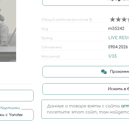
Общий рейтинг (голосов: 0)
m35242
Код
LIVE RES
Бренд
09.04.2026
Обновлено
1/35
Масштаб
Прокомме
Искать в 
Данные о товаре взяты с сайта
arm
.Картинки
посетите этот сайт, там найдется
ки с Yandex