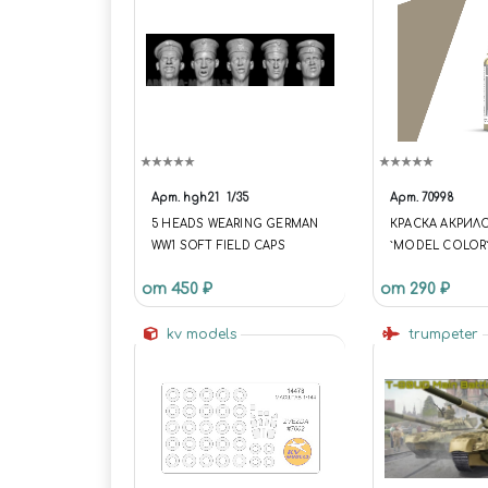
Арт.
hgh21
1/35
Арт.
70998
5 HEADS WEARING GERMAN
КРАСКА АКРИЛ
WW1 SOFT FIELD CAPS
`MODEL COLOR`
BRONZE
от 450 ₽
от 290 ₽
kv models
trumpeter