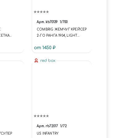
Арт.
kb70139
1/700
Е
COMBRIG ЖЕМЧУГ КРЕЙСЕР
СЕТКА
2-ГО РАНГА 1904, LIGHT
CRUISER ZHEMCHUG, 1904
от 1450 ₽
red box
Арт.
rb72017
1/72
"СУПЕР
US INFANTRY