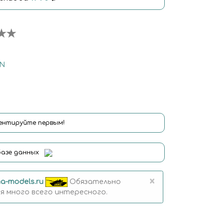
IN
нтируйте первым!
базе данных
×
a-models.ru
Обязательно
 много всего интересного.