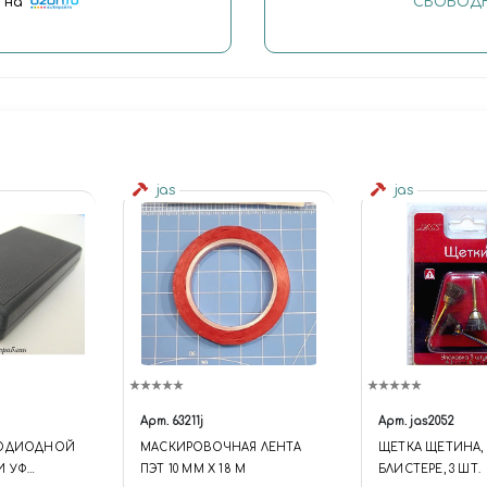
"
на
СВОБОДН
jas
jas
Арт.
63211j
Арт.
jas2052
ТОДИОДНОЙ
МАСКИРОВОЧНАЯ ЛЕНТА
ЩЕТКА ЩЕТИНА, 
И УФ
ПЭТ 10 ММ Х 18 М
БЛИСТЕРЕ, 3 ШТ.