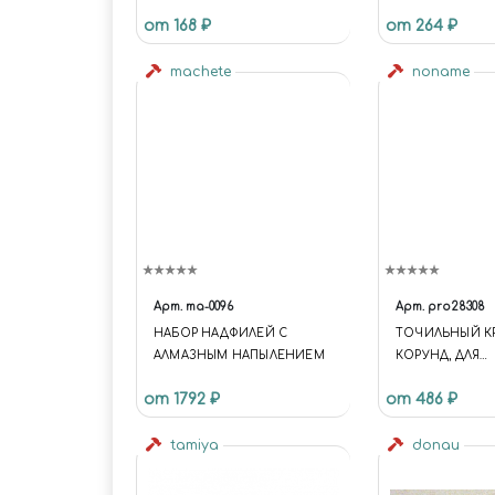
ПОЛИМЕР, 22 ММ,
ДЕТЕКТОРОМ 
от 168 ₽
от 264 ₽
ЗЕЛЕНЫЙ № 240,
КОРИЧНЕВЫЙ № 320,
КРАСНЫЙ № 400, JAS 2175
machete
noname
Арт.
ma-0096
Арт.
pro28308
НАБОР НАДФИЛЕЙ С
ТОЧИЛЬНЫЙ КР
АЛМАЗНЫМ НАПЫЛЕНИЕМ
КОРУНД, ДЛЯ
ТОЧИЛЬНОГО С
от 1792 ₽
от 486 ₽
tamiya
donau