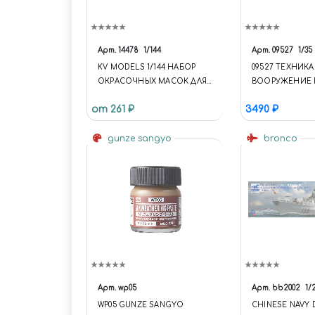
Арт.
14478
1/144
Арт.
09527
1/35
KV MODELS 1/144 НАБОР
09527 ТЕХНИКА
ОКРАСОЧНЫХ МАСОК ДЛЯ
ВООРУЖЕНИЕ 
ОСТЕКЛЕНИЯ МОДЕЛИ
ТАНК-80UD MB
от 261 ₽
3490 ₽
ТУШКА-160 + МАСКИ НА
ДИСКИ И КОЛЕСА
gunze sangyo
bronco
Арт.
wp05
Арт.
bb2002
1/
WP05 GUNZE SANGYO
CHINESE NAVY 