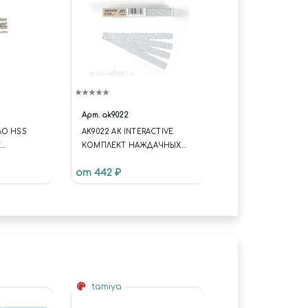
Арт.
ak9022
ЛО HSS
AK9022 AK INTERACTIVE
Е
КОМПЛЕКТ НАЖДАЧНЫХ
ММ 10 ШТ.
ПОЛОС НА СУХОЙ
от 442 ₽
ОСНОВЕ 240GR
tamiya