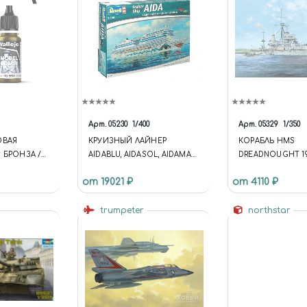
Арт.
05230
1/400
Арт.
05329
1/350
ОВАЯ
КРУИЗНЫЙ ЛАЙНЕР
КОРАБЛЬ HMS
 БРОНЗА /
AIDABLU, AIDASOL, AIDAMAR,
DREADNOUGHT 19
AIDASTELLA (1:400)
от 19021 ₽
от 4110 ₽
trumpeter
northstar