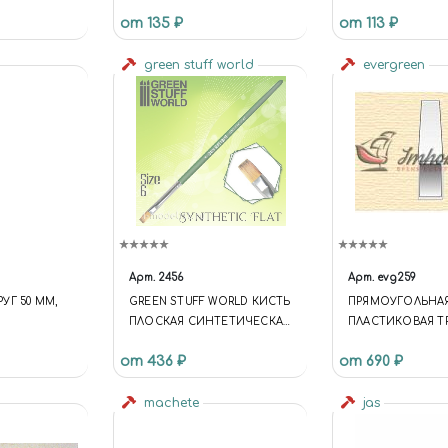
ВАЛЮТ
от 135 ₽
от 113 ₽
green stuff world
evergreen
Арт.
2456
Арт.
evg259
УГ 50 ММ,
GREEN STUFF WORLD КИСТЬ
ПРЯМОУГОЛЬНА
ПЛОСКАЯ СИНТЕТИЧЕСКАЯ
ПЛАСТИКОВАЯ Т
ТАНКА SP/E
РАЗМЕР 6 / GREEN SERIES
6,3Х9,5 ММ, 2 ШТ
от 436 ₽
от 690 ₽
FLAT SYNTHETIC BRUSH SIZE
6
machete
jas