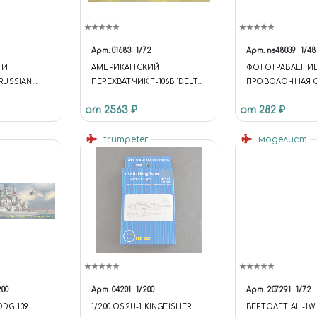
Арт.
01683
1/72
Арт.
ns48039
1/48
 И
АМЕРИКАНСКИЙ
ФОТОТРАВЛЕНИ
RUSSIAN
ПЕРЕХВАТЧИК F-106B "DELTA
ПРОВОЛОЧНАЯ 
T
JAVELIN" AMERICAN F-106B
0,4×0,4 MM
от 2563 ₽
от 282 ₽
"DELTA JAVELIN"
INTERCEPTOR
trumpeter
моделист
200
Арт.
04201
1/200
Арт.
207291
1/72
DDG 139
1/200 OS2U-1 KINGFISHER
ВЕРТОЛЕТ AH-1W 