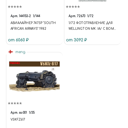
Арт.
144153-2
1/144
Арт.
72673
1/72
АВИАЛАЙНЕР 747SP "SOUTH
1/72 ФОТОТРАВЛЕНИЕ ДЛЯ
AFRICAN AIRWAYS" 1982
WELLINGTON MK. IA/ C BOMB
BAY
от 6060 ₽
от 3092 ₽
meng
Арт.
ss-001
1/35
VSKFZ617