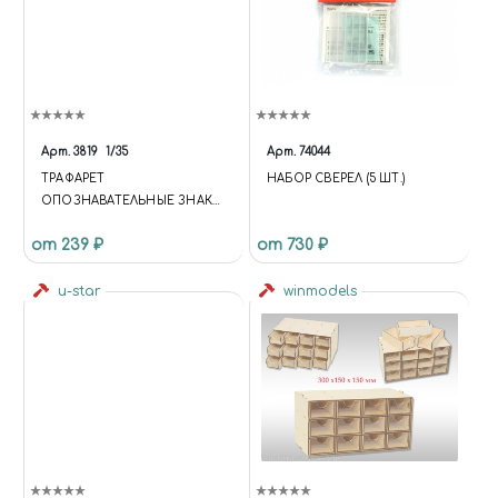
Арт.
3819
1/35
Арт.
74044
ТРАФАРЕТ
НАБОР СВЕРЕЛ (5 ШТ.)
ОПОЗНАВАТЕЛЬНЫЕ ЗНАКИ
НЕМЕЦКИХ ТАНКОВ, 2 МВ,
от 239 ₽
от 730 ₽
1/35, JAS 3819
u-star
winmodels