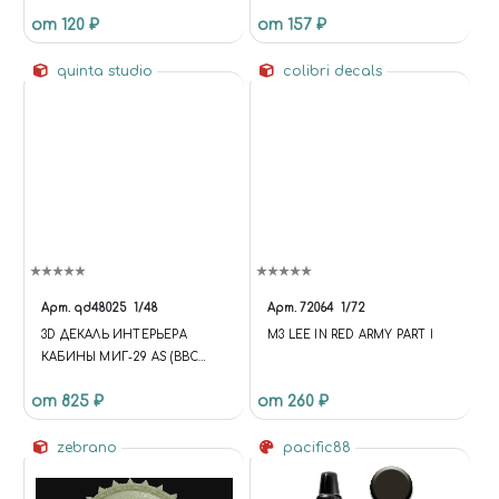
ТЕНИ 2
от 120 ₽
от 157 ₽
quinta studio
colibri decals
Арт.
qd48025
1/48
Арт.
72064
1/72
3D ДЕКАЛЬ ИНТЕРЬЕРА
M3 LEE IN RED ARMY PART I
КАБИНЫ МИГ-29 AS (ВВС
СЛОВАКИИ) (ДЛЯ МОДЕЛИ
от 825 ₽
от 260 ₽
GWH)
zebrano
pacific88