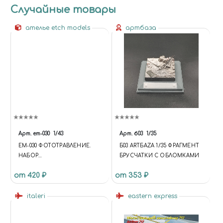
Случайные товары
ателье etch models
артбаза
Арт.
em-030
1/43
Арт.
б03
1/35
EM-030 ФОТОТРАВЛЕНИЕ.
Б03 АRТБАZА 1/35 ФРАГМЕНТ
НАБОР
БРУСЧАТКИ С ОБЛОМКАМИ
СТЕКЛООЧИСТИТЕЛЕЙ СТ-3
от 420 ₽
от 353 ₽
НИКЕЛЬ
italeri
eastern express