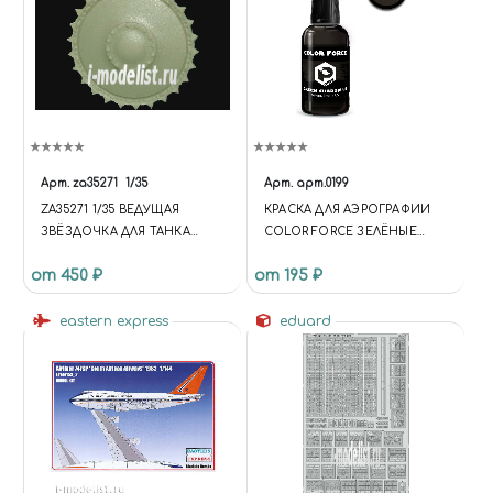
Арт.
za35271
1/35
Арт.
арт.0199
ZA35271 1/35 ВЕДУЩАЯ
КРАСКА ДЛЯ АЭРОГРАФИИ
ЗВЁЗДОЧКА ДЛЯ ТАНКА
COLOR FORCE ЗЕЛЁНЫЕ
PZ.KPFW. II AUSF B, C, F 2 ШТ.
ТЕНИ US
от 450 ₽
от 195 ₽
(ДЛЯ ТРАКОВ MASTERCLUB)
eastern express
eduard