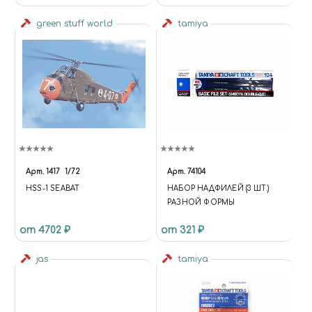
green stuff world
tamiya
Арт.
1417
1/72
Арт.
74104
HSS-1 SEABAT
НАБОР НАДФИЛЕЙ (3 ШТ.)
РАЗНОЙ ФОРМЫ
от 4702 ₽
от 321 ₽
jas
tamiya