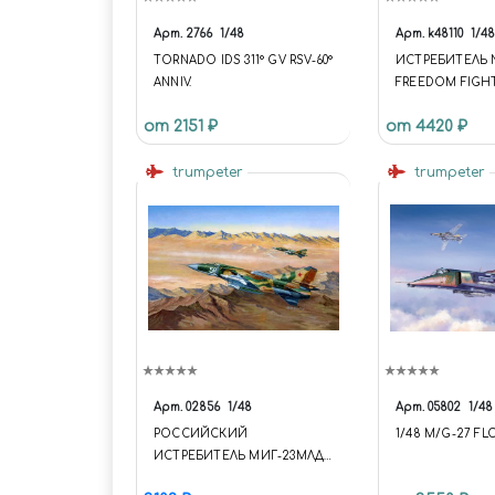
Арт.
2766
1/48
Арт.
k48110
1/48
TORNADO IDS 311° GV RSV-60°
ИСТРЕБИТЕЛЬ 
ANNIV.
FREEDOM FIGH
от 2151 ₽
от 4420 ₽
trumpeter
trumpeter
Арт.
02856
1/48
Арт.
05802
1/48
РОССИЙСКИЙ
1/48 M/G-27 F
ИСТРЕБИТЕЛЬ МИГ-23МЛД
"ФАШЕР-К" RUSSIAN MIG-