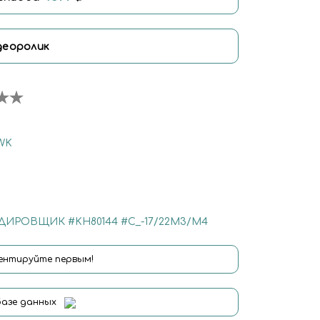
деоролик
WK
РДИРОВЩИК
#KH80144
#С_-17/22M3/M4
нтируйте первым!
базе данных