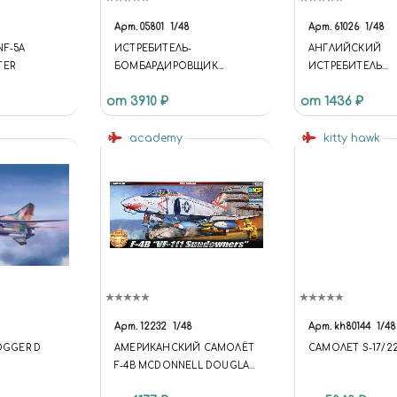
Арт.
05801
1/48
Арт.
61026
1/48
NF-5A
ИСТРЕБИТЕЛЬ-
АНГЛИЙСКИЙ
TER
БОМБАРДИРОВЩИК
ИСТРЕБИТЕЛЬ
МИГ-23БН "ФЛЕШЕР Н" MIG-
ВЕРТИКАЛЬНОГО
от 3910 ₽
от 1436 ₽
23BN "FLASHER H" FIGHTER-
ROYAL NAVY SEA 
BOMBER
FRS.1 (1:48)
academy
kitty hawk
Арт.
12232
1/48
Арт.
kh80144
1/48
LOGGER D
АМЕРИКАНСКИЙ САМОЛЁТ
САМОЛЕТ S-17/2
F-4B MCDONNELL DOUGLAS,
PHANTOM II F-4B