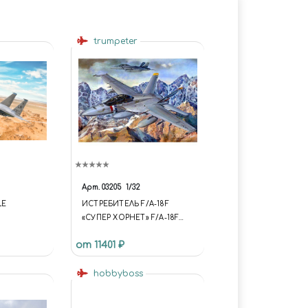
trumpeter
Арт.
03205
1/32
LE
ИСТРЕБИТЕЛЬ F/A-18F
«СУПЕР ХОРНЕТ» F/A-18F
SUPER HORNET FIGHTER
от 11401 ₽
hobbyboss