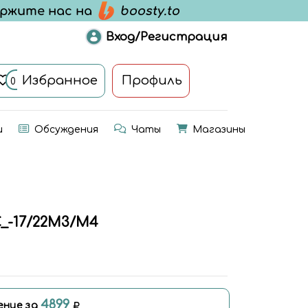
Вход/Регистрация
Избранное
Профиль
0
и
Обсуждения
Чаты
Магазины
-17/22M3/M4
4899
ение за