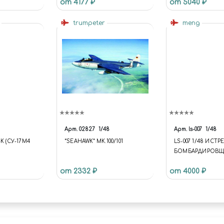
от 4177 ₽
от 5040 ₽
SUNDOWNERS
s
trumpeter
meng
Арт.
02827
1/48
Арт.
ls-007
1/48
K (СУ-17М4
“SEAHAWK” MK.100/101
LS-007 1/48 ИСТР
БОМБАРДИРОВЩИ
«ЛАЙТНИНГ II» (
от 2332 ₽
от 4000 ₽
ЩИК)
MARTIN)