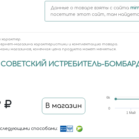
Данные о товаре взяты с сайта
mir
посетите этот сайт, там найдется
 характер.
тернет-магазина характеристики и комплектацию товара.
мами магазинов, конечная цена продукта может меняться.
WK СОВЕТСКИЙ ИСТРЕБИТЕЛЬ-БОМБАР
6k
9
В магазин
0
1 Май
следующими способами: