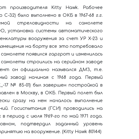
т производителя Kitty Hawk. Рабочее
С-32) было выполнено в ОКБ в 1967-68 г.г.
емой стреловидности на самолете
ЭО, установка системы автоматического
енклатуры вооружения за счет УР Х-23 и
размещения на борту все это потребовало
 самолете появился гаргрот и изменилась
 самолеты строились на серийном заводе
мент он официально назывался ДМЗ, т.е.
й завод) начиная с 1968 года. Первый
_-17 № 85-01) был завершен постройкой в
ставлен в Москву, в ОКБ. Первый полет был
чески сразу на нем началось выполнение
ий. Госиспытания (ГСИ) проводились на
 период с июля 1969-го по май 1971 года.
овном, подтвердил заданный уровень
инятию на вооружение. (Kitty Hawk 80144)