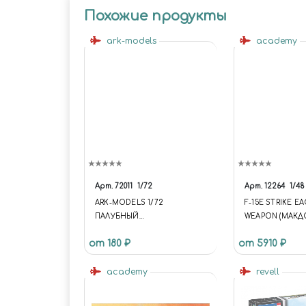
Похожие продукты
ark-models
academy
Арт.
72011
1/72
Арт.
12264
1/48
ARK-MODELS 1/72
F-15E STRIKE E
ПАЛУБНЫЙ
WEAPON (МАКД
БОМБАРДИРОВЩИК “СКУА”
ДУГЛАС F-15E «
от 180 ₽
от 5910 ₽
АМЕРИКАНСКИ
ДВУХМЕСТНЫ
academy
ИСТРЕБИТЕЛЬ-
revell
БОМБАРДИРОВ
ВООРУЖЕНИЕМ