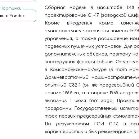
Сборная модель в масштабе 1:48 о
.Картинки
проектирование С_-17 (заводской шифр 
ки с Yandex
Кроме внедрения крыла изменя
планировалась частичная замена БР
управления, а также расширение ном
подвесных пушечных установок. Для 
дополнительных объемов, поэтому на
конструкция фонаря кабины. Опытные
в Комсомольске-на-Амуре (в тот мо
Дальневосточный машиностроительны
опытный С32-1 (он же предсерийный С
начале 1969-го, и в апреле 1969-го до
выполнил 1 июля 1969 года. Практи
программы Государственных испытан
трех первых предсерийных самолетах в
По результатам ГСИ С-17, в осн
характеристик и был рекомендован к пр