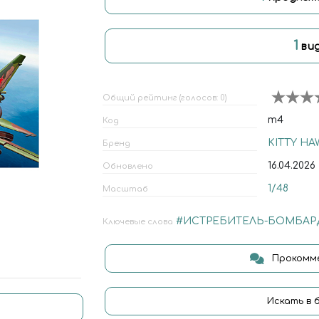
1
ви
Общий рейтинг (голосов: 0)
m4
Код
KITTY HA
Бренд
16.04.2026
Обновлено
1/48
Масштаб
#ИСТРЕБИТЕЛЬ-БОМБА
Ключевые слова
Прокомме
Искать в 