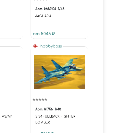
Арт.
kh80104
1/48
JAGUAR A
 ВЗЛЕТА
от 5046 ₽
HARRIER
hobbyboss
Арт.
81756
1/48
2 M3/M4
S-34 FULLBACK FIGHTER-
BOMBER