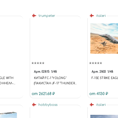
trumpeter
italeri
Арт.
02815
1/48
Арт.
2803
1/48
AGLE WITH
КИТАЙ FC-1 "YOLONG"
F-15E STRIKE EAG
ОННЕЛЛ-
(ПАКИСТАН JF-17 "THUNDER")
СТРАЙК ИГЛ»
ИСТРЕБИТЕЛЬ CHINESE FC-1
от 2621.68 ₽
от 4130 ₽
Й
"YOLONG" (PAKISTAN JF-17
Й
"THUNDER") FIGHTER
hobbyboss
italeri
ЩИК С
)