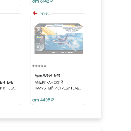
от 5142 ₽
revell
Арт.
03864
1/48
ЕБИТЕЛЬ-
АМЕРИКАНСКИЙ
К F-35A
ПАЛУБНЫЙ ИСТРЕБИТЕЛЬ
LOCKHEED
MAVERICK'S F/A-18E SUPER
от 4409 ₽
HORNET (1:48)