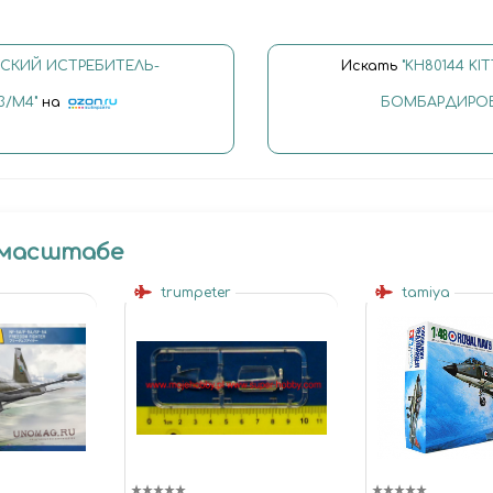
ЕТСКИЙ ИСТРЕБИТЕЛЬ-
Искать
"KH80144 K
3/M4"
на
БОМБАРДИРОВЩ
 масштабе
trumpeter
tamiya