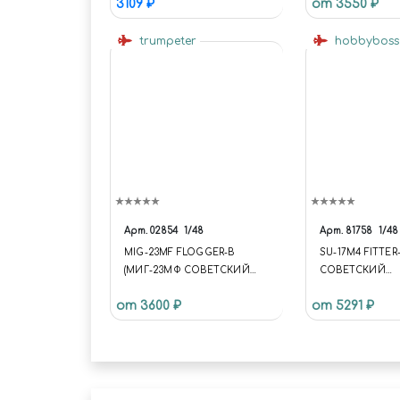
3109 ₽
от 3550 ₽
23MLD "FASHER-K" FIGHTER
trumpeter
hobbybos
Арт.
02854
1/48
Арт.
81758
1/48
MIG-23MF FLOGGER-B
SU-17M4 FITTER-
(МИГ-23МФ СОВЕТСКИЙ
СОВЕТСКИЙ
МНОГОЦЕЛЕВОЙ
ИСТРЕБИТЕЛЬ-
от 3600 ₽
от 5291 ₽
ИСТРЕБИТЕЛЬ С КРЫЛОМ
БОМБАРДИРОВ
ИЗМЕНЯЕМОЙ
СТРЕЛОВИДНОСТИ)