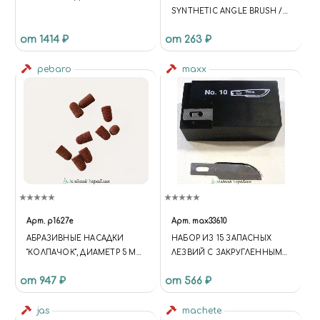
'CODE': CODE, 'IBLOCK':
SYNTHETIC ANGLE BRUSH /
IBLOCK })); } });
СИНТЕТИЧЕСКАЯ
UNIVERSE.BASKET.ON('UPDATE
от 1414 ₽
от 263 ₽
СКОШЕННАЯ КИСТЬ
', UPDATE);
UNIVERSE.COMPARE.ON('UPDA
pebaro
maxx
TE', UPDATE);
BX.ADDCUSTOMEVENT('ONFR
AMEDATARECEIVED', UPDATE);
BX.READY(UPDATE); })($, INTEC);
Арт.
p1627e
Арт.
max33610
АБРАЗИВНЫЕ НАСАДКИ
НАБОР ИЗ 15 ЗАПАСНЫХ
"КОЛПАЧОК", ДИАМЕТР 5 ММ,
ЛЕЗВИЙ С ЗАКРУГЛЕННЫМИ
9 ШТ
ГРАНЯМИ №10
от 947 ₽
от 566 ₽
jas
machete