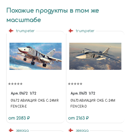
Похожие продукты в том же
масштабе
trumpeter
trumpeter
Арт.
01672
1/72
Арт.
01673
1/72
01672 АВИАЦИЯ ОКБ С-24MR
01673 АВИАЦИЯ ОКБ С-24М
FENCER-E
FENCER-D
от 2083 ₽
от 2163 ₽
звезда
звезда