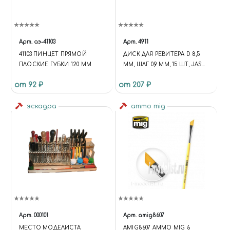
NODE.DATA('COMPAREACTION
'); VAR CODE =
NODE.DATA('COMPARECODE');
VAR IBLOCK =
Арт.
аэ-41103
Арт.
4911
NODE.DATA('COMPAREIBLOCK'
41103 ПИНЦЕТ ПРЯМОЙ
ДИСК ДЛЯ РЕВИТЕРА D 8,5
); VAR DATA =
ПЛОСКИЕ ГУБКИ 120 ММ
ММ, ШАГ 0,9 ММ, 15 ШТ, JAS
NODE.ATTR('COMPAREDATA'); IF
4911
(ID == NULL) RETURN; IF
от 92 ₽
от 207 ₽
(ACTION === 'ADD') { $('[DATA-
COMPARE-ID=' + ID +
эскадра
ammo mig
']').ATTR('DATA-COMPARE-
STATE', 'PROCESSING');
UNIVERSE.COMPARE.ADD(API.E
XTEND({}, DATA, { 'ID': ID,
'CODE': CODE, 'IBLOCK':
IBLOCK })); } ELSE IF (ACTION
=== 'REMOVE') { $('[DATA-
COMPARE-ID=' + ID +
']').ATTR('DATA-COMPARE-
STATE', 'PROCESSING');
UNIVERSE.COMPARE.REMOVE(
Арт.
000101
Арт.
amig8607
API.EXTEND({}, DATA, { 'ID': ID,
МЕСТО МОДЕЛИСТА
AMIG8607 AMMO MIG 6