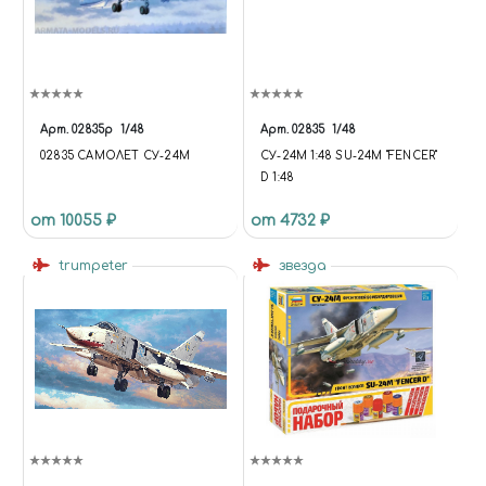
Арт.
02835p
1/48
Арт.
02835
1/48
02835 САМОЛЕТ СУ-24М
СУ-24М 1:48 SU-24M "FENCER"
D 1:48
от 10055 ₽
от 4732 ₽
trumpeter
звезда