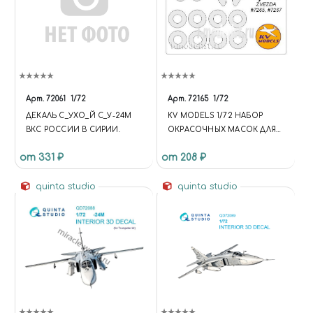
Арт.
72061
1/72
Арт.
72165
1/72
ДЕКАЛЬ С_УХО_Й С_У-24М
KV MODELS 1/72 НАБОР
ВКС РОССИИ В СИРИИ.
ОКРАСОЧНЫХ МАСОК ДЛЯ
ОСТЕКЛЕНИЯ МОДЕЛИ С-24
от 331 ₽
от 208 ₽
/ С-24М
quinta studio
quinta studio