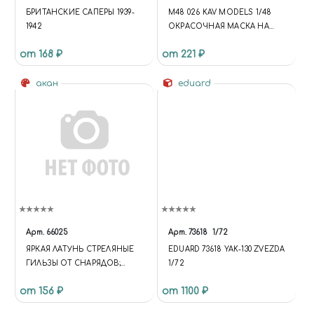
БРИТАНСКИЕ САПЕРЫ 1939-
M48 026 KAV MODELS 1/48
1942
ОКРАСОЧНАЯ МАСКА НА
MIGG-29
от 168 ₽
от 221 ₽
акан
eduard
Арт.
66025
Арт.
73618
1/72
ЯРКАЯ ЛАТУНЬ СТРЕЛЯНЫЕ
EDUARD 73618 YAK-130 ZVEZDA
ГИЛЬЗЫ ОТ СНАРЯДОВ;
1/72
ПИСТОЛЕТОВ: МАКАРОВА И
от 156 ₽
от 1100 ₽
НАГАНА