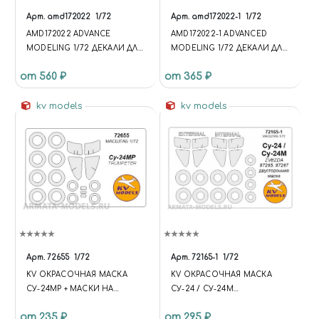
Арт.
amd172022
1/72
Арт.
amd172022-1
1/72
AMD172022 ADVANCE
AMD172022-1 ADVANCED
MODELING 1/72 ДЕКАЛИ ДЛЯ
MODELING 1/72 ДЕКАЛИ ДЛЯ
С-24М ИЗ СОСТАВА
С-24М ИЗ СОСТАВА
от 560 ₽
от 365 ₽
АВИАЦИОННОЙ ГРУППЫ
АВИАЦИОННОЙ ГРУППЫ
ВКС РОССИИ В СИРИИ,
ВКС РОССИИ В СИРИИ,
АЭРОДРОМ ХМЕЙМИМ
kv models
АЭРОДРОМ ХМЕЙМИМ
kv models
Арт.
72655
1/72
Арт.
72165-1
1/72
KV ОКРАСОЧНАЯ МАСКА
KV ОКРАСОЧНАЯ МАСКА
СУ-24МР + МАСКИ НА
СУ-24 / СУ-24М
ДИСКИ И КОЛЕСА ДЛЯ
(ДВУСТОРОННИЕ МАСКИ) +
от 235 ₽
от 295 ₽
МОДЕЛЕЙ ФИРМЫ
МАСКИ НА ДИСКИ И