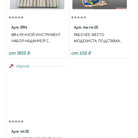
Арт.
0096
Арт.
mw-rm-05
0096 РУЧНОЙ ИНСТРУМЕНТ
РАБОЧЕЕ МЕСТО
НАБОР НАДФИЛЕЙ С
МОДЕЛИСТА. ПОДСТАВКА
АЛМАЗНЫМ НАПЫЛЕНИЕМ
ПОД ИНСТРУМЕНТ -
от 1850 ₽
от 630 ₽
ОБНОВЛЁННАЯ ВЕРСИЯ.
dspiae
Арт.
mt-03