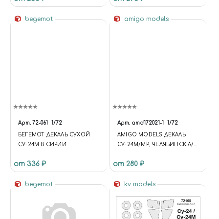
TRUMPETER
КОЛЕСА ДЛЯ МОДЕЛЕЙ
begemot
ФИРМЫ ZVEZDA
amigo models
Арт.
72-061
1/72
Арт.
amd172021-1
1/72
БЕГЕМОТ ДЕКАЛЬ СУХОЙ
AMIGO MODELS ДЕКАЛЬ
СУ-24М В СИРИИ
СУ-24М/МР, ЧЕЛЯБИНСК А/Б
ШАГОЛ
от 336 ₽
от 280 ₽
begemot
kv models