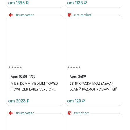
от 1396 ₽
от 1133 ₽
trumpeter
zip maket
Арт.
02306
1/35
Арт.
26119
M198 155MM MEDIUM TOWED
26119 КРАСКА МОДЕЛЬНАЯ
HOWITZER EARLY VERSION
БЕЛЫЙ РАДИОПРОЗРАЧНЫЙ
(М198 155-ММ ГАУБИЦА
от 2023 ₽
от 120 ₽
РАННЯЯ ВЕРСИЯ)
trumpeter
zebrano