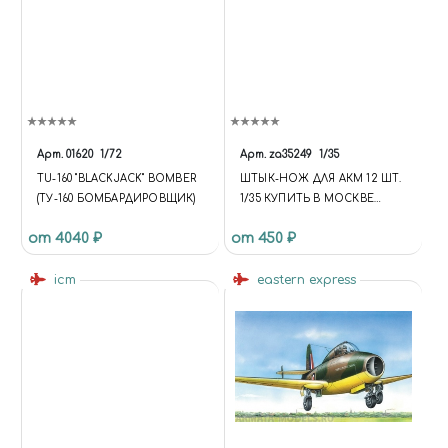
Арт.
01620
1/72
Арт.
za35249
1/35
TU-160 "BLACKJACK" BOMBER
ШТЫК-НОЖ ДЛЯ АКМ 12 ШТ.
(ТУ-160 БОМБАРДИРОВЩИК)
1/35 КУПИТЬ В МОСКВЕ
(ZA35249) КОРРЕКТИРУЮЩИЕ
от 4040 ₽
от 450 ₽
И КОНВЕРСИОННЫЕ
НАБОРЫ ДОПОЛНЕНИЯ ДЛЯ
icm
ФИГУР 1/35 АКСЕССУАРЫ ДЛЯ
eastern express
ДИОРАМ