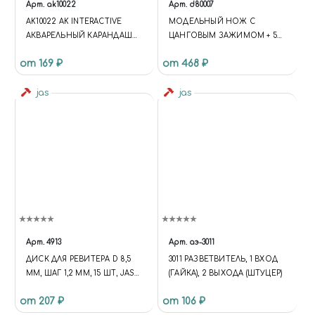
Арт.
ak10022
Арт.
d80007
AK10022 AK INTERACTIVE
МОДЕЛЬНЫЙ НОЖ С
АКВАРЕЛЬНЫЙ КАРАНДАШ
ЦАНГОВЫМ ЗАЖИМОМ + 5
"ТЕМНО-СИНИЙ" /
ЛЕЗВИЙ
от 169 ₽
от 468 ₽
WATERCOLOR PENCIL DARK
BLUE
jas
jas
Арт.
4913
Арт.
аэ-3011
ДИСК ДЛЯ РЕВИТЕРА D 8,5
3011 РАЗВЕТВИТЕЛЬ, 1 ВХОД
ММ, ШАГ 1,2 ММ, 15 ШТ, JAS
(ГАЙКА), 2 ВЫХОДА (ШТУЦЕР)
4913
от 207 ₽
от 106 ₽