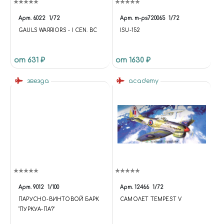
Арт.
6022
1/72
Арт.
m-ps720065
1/72
GAULS WARRIORS - I CEN. BC
ISU-152
от 631 ₽
от 1630 ₽
звезда
academy
Арт.
9012
1/100
Арт.
12466
1/72
ПАРУСНО-ВИНТОВОЙ БАРК
САМОЛЕТ TEMPEST V
"ПУРКУА-ПА?"