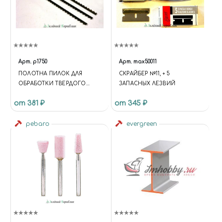
Арт.
p1750
Арт.
max50011
ПОЛОТНА ПИЛОК ДЛЯ
СКРАЙБЕР №11, + 5
ОБРАБОТКИ ТВЕРДОГО
ЗАПАСНЫХ ЛЕЗВИЙ
ДЕРЕВА, МЕТАЛЛА И
от 381 ₽
от 345 ₽
ЭПОКСИДНОЙ СМОЛЫ, 3
ШТ
pebaro
evergreen