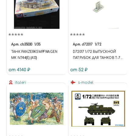
Арт.
cb35030
1/35
Арт.
d72017
1/72
ТАНК PANZERKSMPFWAGEN
D72017 1/72 ВЫПУСКНОЙ
MK IV.744(E) (A13)
ПАТРУБОК ДЛЯ ТАНКОВ Т-72,
Т-90
от 4140 ₽
от 52 ₽
italeri
s-model