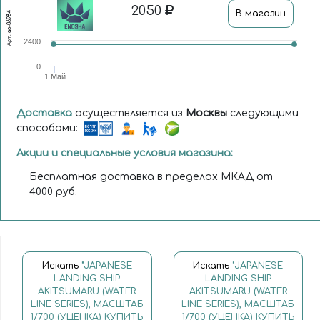
2050
В магазин
ao-06984
Арт.
2400
0
1 Май
Доставка
осуществляется из
Москвы
следующими
способами:
Акции и специальные условия магазина:
Бесплатная доставка в пределах МКАД от
4000 руб.
Искать
"JAPANESE
Искать
"JAPANESE
LANDING SHIP
LANDING SHIP
AKITSUMARU (WATER
AKITSUMARU (WATER
LINE SERIES), МАСШТАБ
LINE SERIES), МАСШТАБ
1/700 (УЦЕНКА) КУПИТЬ
1/700 (УЦЕНКА) КУПИТЬ