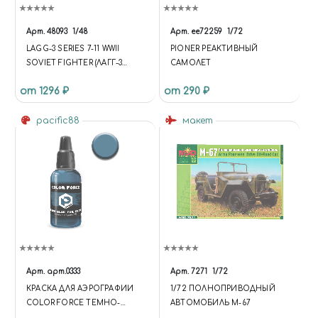
Арт.
48093
1/48
Арт.
ее72259
1/72
LAGG-3 SERIES 7-11 WWII
PIONER РЕАКТИВНЫЙ
SOVIET FIGHTER (ЛАГГ-3
САМОЛЕТ
СЕРИИ 7-11 СОВЕТСКИЙ
от 1296 ₽
от 290 ₽
ИСТРЕБИТЕЛЬ 2МВ)
pacific88
макет
Арт.
арт.0333
Арт.
7271
1/72
КРАСКА ДЛЯ АЭРОГРАФИИ
1/72 ПОЛНОПРИВОДНЫЙ
COLOR FORCE ТЕМНО-
АВТОМОБИЛЬ M-67
СИНИЙ ДЛЯ C-33 (DARK BLUE