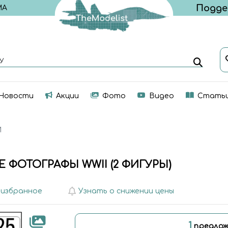
МА
У
Новости
Акции
Фото
Видео
Стать
И
ФОТОГРАФЫ WWII (2 ФИГУРЫ)
 избранное
Узнать о снижении цены
1
предлож