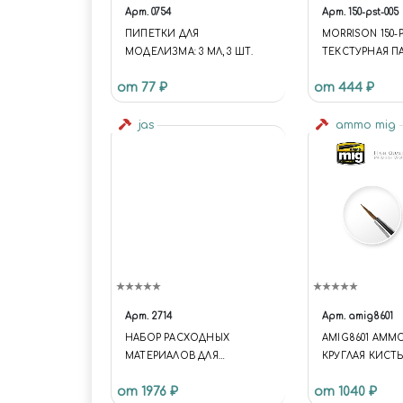
Арт.
0754
Арт.
150-pst-005
ПИПЕТКИ ДЛЯ
MORRISON 150-P
МОДЕЛИЗМА: 3 МЛ, 3 ШТ.
ТЕКСТУРНАЯ П
ЛАНДШАФТА "С
от 77 ₽
от 444 ₽
ГРУНТ" (250ГР.) 
UNIVERSE.SITE.ID 
jas
UNIVERSE.SITE.
ammo mig
'/'; UNIVERSE.TE
'UNIVERSE_S1';
UNIVERSE.TEMP
ORY =
'/BITRIX/TEMPL
SE_S1'; }); .C-HE
HEADER-TEMPLA
.WIDGET-VIEW.W
DESKTOP .WIDG
CONTAINER-LOG
Арт.
2714
Арт.
amig8601
WIDTH: 75PX; } 
НАБОР РАСХОДНЫХ
AMIG8601 AMM
HEADER-TEMPLA
МАТЕРИАЛОВ ДЛЯ
КРУГЛАЯ КИСТ
.WIDGET-VIEW.W
БОРМАШИН, 249 ПРЕДМЕТА,
КАЧЕСТВА (2/0)
DESKTOP .WIDG
от 1976 ₽
от 1040 ₽
JAS 2714
HIGH QUALITY (
CONTAINER-TAG