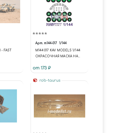
Арт.
m144-017
1/144
 - FAST
M144 017 KAV MODELS 1/144
ОКРАСОЧНАЯ МАСКА НА
KJ-200 (HOBBY BOSS)
от 173 ₽
rob-taurus