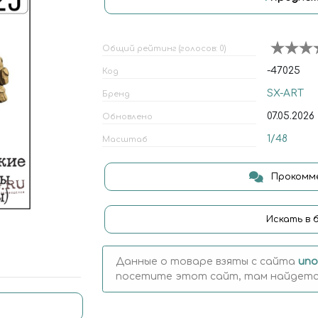
Общий рейтинг (голосов: 0)
-47025
Код
SX-ART
Бренд
07.05.2026
Обновлено
1/48
Масштаб
Прокомме
Искать в 
Данные о товаре взяты с сайта
uno
посетите этот сайт, там найдется