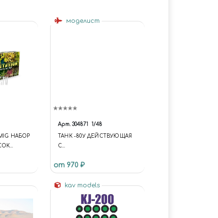
моделист
Арт.
304871
1/48
MIG НАБОР
ТАНК -80У ДЕЙСТВУЮЩАЯ
СОК
С
RAMA
МИКРОЭЛЕКТРОДВИГАТЕЛЕ
от 970 ₽
М
ТЬ
kav models