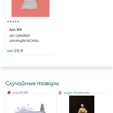
Арт.
3910
JAS СКРАЙБЕР
ЦИЛИНДРИЧЕСКИХ,
ВОГНУТЫХ ПОВЕРХНОСТЕЙ
от 315 ₽
И СНЯТИЯ ФАСОК
Случайные товары
pacific88
soga miniatures