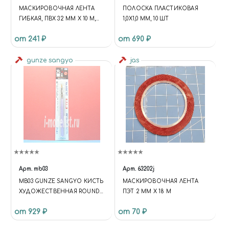
МАСКИРОВОЧНАЯ ЛЕНТА
ПОЛОСКА ПЛАСТИКОВАЯ
ГИБКАЯ, ПВХ 32 ММ Х 10 М,
1,0Х1,0 ММ, 10 ШТ
JAS 63268
от 241 ₽
от 690 ₽
gunze sangyo
jas
Арт.
mb03
Арт.
63202j
MB03 GUNZE SANGYO КИСТЬ
МАСКИРОВОЧНАЯ ЛЕНТА
ХУДОЖЕСТВЕННАЯ ROUND
ПЭТ 2 ММ Х 18 М
№4
от 929 ₽
от 70 ₽