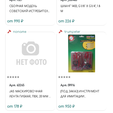
Арт.
7327
Арт.
jas1403
СБОРНАЯ МОДЕЛЬ
ШЛАНГ 1403, G1/8" Х G1/4", 1.8
СОВЕТСКИЙ ИСТРЕБИТЕЛЬ
М
ЯК-1 27-92 СЕРИИ, 1/72
от 990 ₽
от 226 ₽
noname
trumpeter
Арт.
63265
Арт.
09916
JAS МАСКИРОВОЧНАЯ
(ПОД ЗАКАЗ) ИНСТРУМЕНТ
ЛЕНТА ГИБКАЯ, ПВХ, 20 ММ Х
ДЛЯ ИМИТАЦИИ
10 М
ЦИММЕРИТА - TRUMPETER /
от 178 ₽
от 950 ₽
MASTER TOOLS 09916