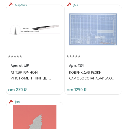
dspiae
jas
Арт.
at-tz07
Арт.
4501
AT-TZ07 РУЧНОЙ
КОВРИК ДЛЯ РЕЗКИ,
ИНСТРУМЕНТ ПИНЦЕТ
САМОВОССТАНАВЛИВАЮЩ
АНТИСТАТИЧЕСКИЙ
ИЙСЯ 3-Х СЛОЙНЫЙ, А1, 600
от 370 ₽
от 1290 ₽
ОСТРЫЙ POINTED TWEEZER
Х 900
jas