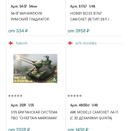
Арт.
54-07
54мм
Арт.
81767
1/48
54-07 МИНИАТЮРА
HOBBY BOSS 81767
РИМСКИЙ ГЛАДИАТОР
САМОЛЕТ (Я) ТИП 28П /
МИРМИЛОН
ИСТРЕБИТЕЛЬ -
от 334 ₽
от 3958 ₽
ПЕРЕХВАТЧИК/ 1/48
(FUNCTION {
takom
UNIVERSE.SITE.ID = 'S1';
ark-models
UNIVERSE.SITE.DIRECTORY =
'/'; UNIVERSE.TEMPLATE.ID =
'UNIVERSE_S1';
UNIVERSE.TEMPLATE.DIRECTO
RY =
'/BITRIX/TEMPLATES/UNIVERS
E_S1'; }); .C-HEADER.C-HEADER-
TEMPLATE-1 .WIDGET-
VIEW.WIDGET-VIEW-DESKTOP
.WIDGET-CONTAINER-
Арт.
2039
1/35
Арт.
48050d
1/48
LOGOTYPE { WIDTH: 75PX; } .C-
1/35 БРИТАНСКАЯ СИСТЕМА
ARK MODELS САМОЛЕТ ЛА-11
HEADER.C-HEADER-
ПВО "CHIEFTAIN MARKSMAN"
(С 3D ДЕКАЛЯМИ QUINTA)
TEMPLATE-1 .WIDGET-
VIEW.WIDGET-VIEW-DESKTOP
от 2339 ₽
от 1430 ₽
.WIDGET-CONTAINER-