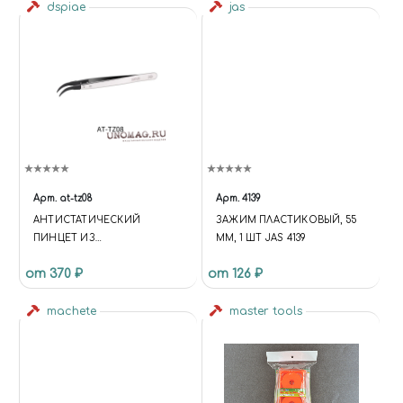
dspiae
jas
Арт.
at-tz08
Арт.
4139
АНТИСТАТИЧЕСКИЙ
ЗАЖИМ ПЛАСТИКОВЫЙ, 55
ПИНЦЕТ ИЗ
ММ, 1 ШТ JAS 4139
НЕРЖАВЕЮЩЕЙ СТАЛИ C
от 370 ₽
от 126 ₽
УГЛОВЫМ НАКОНЕЧНИКОМ
machete
master tools