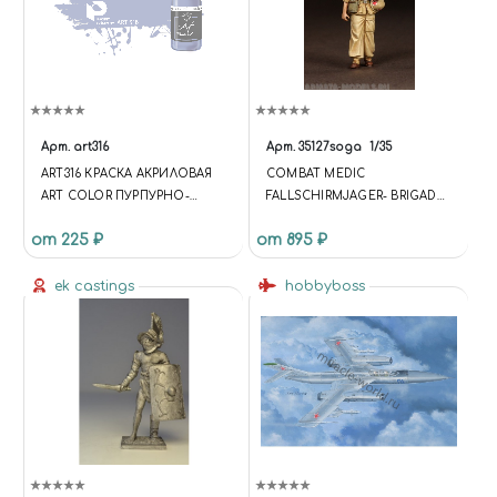
Арт.
art316
Арт.
35127soga
1/35
ART316 КРАСКА АКРИЛОВАЯ
СOMBAT MEDIC
ART COLOR ПУРПУРНО-
FALLSCHIRMJAGER- BRIGADE
СИНИЙ (PURPURE-BLUE)
RAMCKE. EL ALAMEIN
от 225 ₽
от 895 ₽
AUGUST 1942.
ek castings
hobbyboss