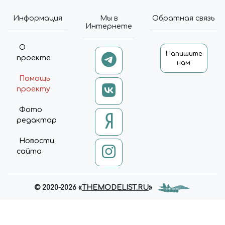
API.EACH(DATA.BASKET,
FUNCTION (INDEX, ITEM) {
Информация
Мы в
Обратная связь
$('[DATA-BASKET-ID=' + ITEM.ID
Интернете
+ ']').ATTR('DATA-BASKET-STATE',
ITEM.DELAY ? 'DELAYED' :
О
Напишите
'ADDED'); });
проекте
нам
API.EACH(DATA.COMPARE,
FUNCTION (INDEX, ITEM) {
Помощь
$('[DATA-COMPARE-ID=' +
проекту
ITEM.ID + ']').ATTR('DATA-
COMPARE-STATE', 'ADDED'); }); };
Фото
UPDATE = FUNCTION {
редактор
$.AJAX('/BITRIX/TEMPLATES/U
NIVERSE_S1/COMPONENTS/I
Новости
NTEC.UNIVERSE/SYSTEM/BAS
сайта
KET.MANAGER/AJAX.PHP', {
'TYPE': 'POST', 'CACHE': FALSE,
'DATATYPE': 'JSON', 'DATA':
{'BASKET': 'Y', 'COMPARE': 'Y',
© 2020-2026 «
THEMODELIST.RU
»
'COMPARE_CODE': 'COMPARE',
'COMPARE_NAME': 'COMPARE',
'CACHE_TYPE': 'N', '~BASKET': 'Y',
'~COMPARE': 'Y',