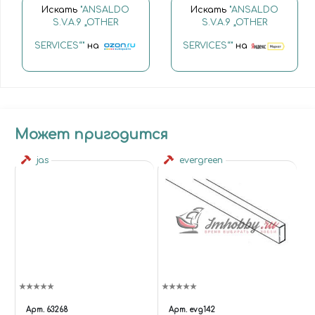
Искать
"ANSALDO
Искать
"ANSALDO
S.V.A.9 „OTHER
S.V.A.9 „OTHER
SERVICES“"
на
SERVICES“"
на
Может пригодится
jas
evergreen
Арт.
63268
Арт.
evg142