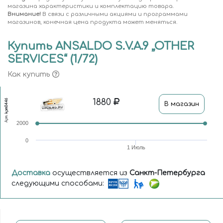
магазина характеристики и комплектацию товара.
Внимание!
В связи с различными акциями и программами
магазинов, конечная цена продукта может меняться.
Купить ANSALDO S.V.A.9 „OTHER
SERVICES“ (1/72)
Как купить
1880
kpm0446
В магазин
Арт.
2000
0
1 Июль
Доставка
осуществляется из
Санкт-Петербурга
следующими способами: