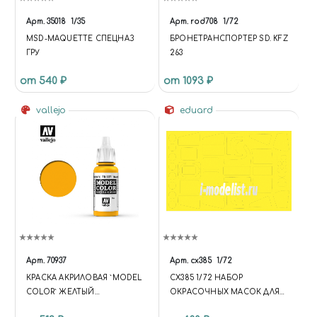
"HTTPS://SCHEMA.ORG",
"@TYPE": "STORE", "NAME":
Арт.
35018
1/35
Арт.
rod708
1/72
"ЧУДНЫЙ МИР",
MSD-MAQUETTE СПЕЦНАЗ
БРОНЕТРАНСПОРТЕР SD. KFZ
"DESCRIPTION": "ИНТЕРНЕТ-
ГРУ
263
МАГАЗИН СБОРНЫХ
МАСШТАБНЫХ МОДЕЛЕЙ,
от 540 ₽
от 1093 ₽
КРАСОК, АЭРОГРАФОВ И
ИНСТРУМЕНТОВ ДЛЯ
vallejo
eduard
МОДЕЛИЗМА. ДОСТАВКА ПО
РОССИИ.", "URL":
"HTTPS://MIRACLE-WORLD.RU",
"LOGO": "HTTPS://MIRACLE-
WORLD.RU/INCLUDE/LOGOTY
PE.PNG", "IMAGE":
"HTTPS://MIRACLE-
WORLD.RU/INCLUDE/LOGOTY
PE.PNG", "TELEPHONE":
"+79191212207", "EMAIL":
"MIRACLE-WORLD@MAIL.RU",
Арт.
70937
Арт.
cx385
1/72
"ADDRESS": { "@TYPE":
КРАСКА АКРИЛОВАЯ `MODEL
CX385 1/72 НАБОР
"POSTALADDRESS",
COLOR` ЖЕЛТЫЙ
ОКРАСОЧНЫХ МАСОК ДЛЯ
"STREETADDRESS": "УЛ.
ПРОЗРАЧНЫЙ /
S-61A SEA KING
ТИМИРЯЗЕВА, 27",