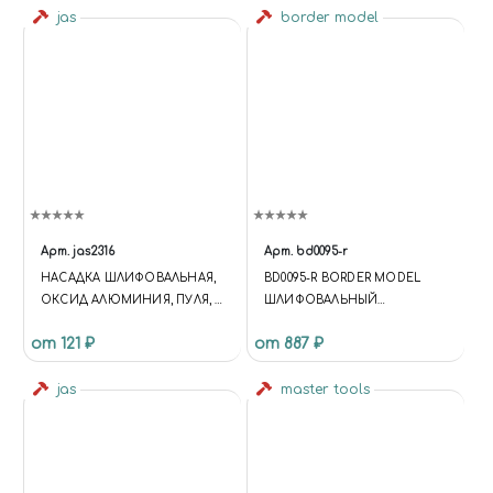
jas
border model
Арт.
jas2316
Арт.
bd0095-r
НАСАДКА ШЛИФОВАЛЬНАЯ,
BD0095-R BORDER MODEL
ОКСИД АЛЮМИНИЯ, ПУЛЯ, 6
ШЛИФОВАЛЬНЫЙ
Х 10 ММ, В БЛИСТЕРЕ, 3 ШТ.
ИНСТРУМЕНТ В ЧЕХЛЕ
от 121 ₽
от 887 ₽
КРАСНЫЙ МЕЛКОЙ
ЗЕРНИСТОСТИ
jas
master tools