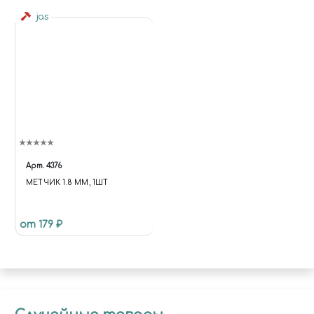
jas
Арт.
4376
МЕТЧИК 1.8 ММ, 1ШТ
от 179 ₽