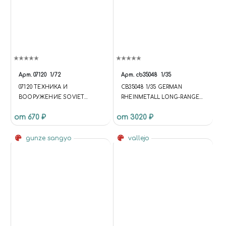
Арт.
07120
1/72
Арт.
cb35048
1/35
07120 ТЕХНИКА И
CB35048 1/35 GERMAN
ВООРУЖЕНИЕ SOVIET
RHEINMETALL LONG-RANGE
KOMINTERN ARTILLERY
ROCKET ‘RHEINBOTE’
от 670 ₽
от 3020 ₽
TRACTOR
(RH.Z.61/9) AND LAUNCHER
gunze sangyo
vallejo