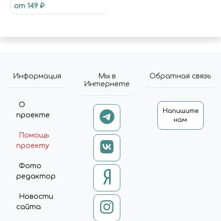
от 149 ₽
BROWN)
Информация
Мы в
Обратная связь
Интернете
О
Напишите
проекте
нам
Помощь
проекту
Фото
редактор
Новости
сайта