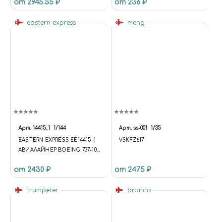
от 2945.55 ₽
от 236 ₽
eastern express
meng
Арт.
14415_1
1/144
Арт.
ss-001
1/35
EASTERN EXPRESS ЕЕ14415_1
VSKFZ617
АВИАЛАЙНЕР BOEING 737-100
PEOPLEXPRESS (LIMITED
от 2430 ₽
от 2475 ₽
EDITION) 1/144
trumpeter
bronco