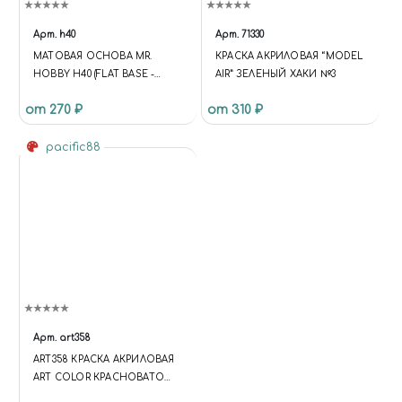
Арт.
h40
Арт.
71330
МАТОВАЯ ОСНОВА MR.
КРАСКА АКРИЛОВАЯ “MODEL
HOBBY H40 (FLAT BASE -
AIR” ЗЕЛЕНЫЙ ХАКИ №3
МАТОВАЯ ОСНОВА)
от 270 ₽
от 310 ₽
pacific88
Арт.
art358
ART358 КРАСКА АКРИЛОВАЯ
ART COLOR КРАСНОВАТО
КОРИЧНЕВЫЙ (REDDISH