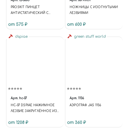
Арт.
tz-300b
Арт.
0079mch
PROSKIT ПИНЦЕТ
НОЖНИЦЫ С ИЗОГНУТЫМИ
АНТИСТАТИЧЕСКИЙ С
ЛЕЗВИЯМИ
ПЛАСТИКОВЫМИ ГУБКАМИ
от 575 ₽
от 600 ₽
(125ММ)
dspiae
green stuff world
Арт.
hc-07
Арт.
1156
HC-07 DSPIAE НАЖИМНОЕ
АЭРОГРАФ JAS 1156
ЛЕЗВИЕ ЗАКРУГЛЁННОЕ ИЗ
ВОЛЬФРАМОВОЙ СТАЛИ, 0.6
от 1208 ₽
от 360 ₽
ММ