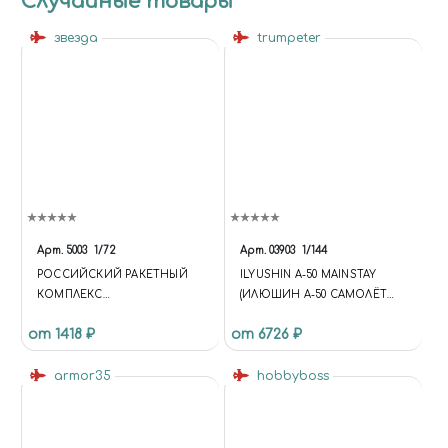
Случайные товары
звезда
trumpeter
Арт.
5003
1/72
Арт.
03903
1/144
РОССИЙСКИЙ РАКЕТНЫЙ
ILYUSHIN A-50 MAINSTAY
КОМПЛЕКС
(ИЛЮШИН А-50 САМОЛЁТ
СТРАТЕГИЧЕСКОГО
ДАЛЬНЕГО
от 1418 ₽
от 6726 ₽
НАЗНАЧЕНИЯ "ТОПОЛЬ"
РАДИОЛОКАЦИОННОГО
ОБНАРУЖЕНИЯ И
armor35
УПРАВЛЕНИЯ НА БАЗЕИЛ-76)
hobbyboss