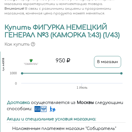
магазина характеристики и комплектацию товара.
Внимание!
В связи с различными акциями и программами
магазинов, конечная цена продукта может меняться.
Купить ФИГУРКА НЕМЕЦКИЙ
ГЕНЕРАЛ №3 (КАМОРКА 1:43) (1/43)
Как купить
950
k43f118
В магазин
Арт.
1000
0
1 Июль
Доставка
осуществляется из
Москвы
следующими
способами:
Акции и специальные условия магазина:
Наложенным платежем магазин "Собиратель"