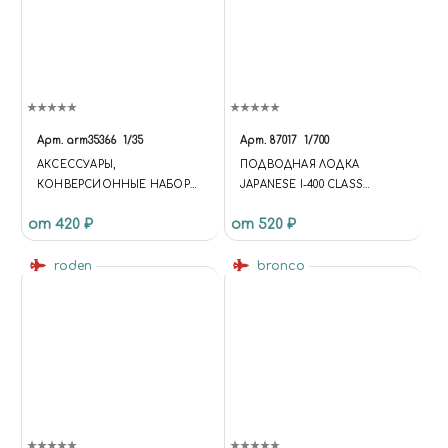
Арт.
arm35366
1/35
Арт.
87017
1/700
АКСЕССУАРЫ,
ПОДВОДНАЯ ЛОДКА
КОНВЕРСИОННЫЕ НАБОРЫ
JAPANESE I-400 CLASS
1/35 ARM35366 ЗИЛ-131
SUBMARINE
от 420 ₽
от 520 ₽
КОЛЕСО СПУЩЕННОЕ М93
НОВАЯ РЕЗИНА(1 ШТ.) ТИП 2
roden
bronco