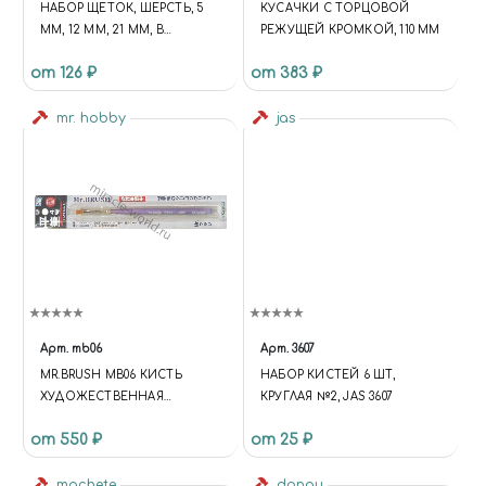
НАБОР ЩЕТОК, ШЕРСТЬ, 5
КУСАЧКИ С ТОРЦОВОЙ
ММ, 12 ММ, 21 ММ, В
РЕЖУЩЕЙ КРОМКОЙ, 110 ММ
БЛИСТЕРЕ
от 126 ₽
от 383 ₽
mr. hobby
jas
Арт.
mb06
Арт.
3607
MR.BRUSH MB06 КИСТЬ
НАБОР КИСТЕЙ 6 ШТ,
ХУДОЖЕСТВЕННАЯ
КРУГЛАЯ №2, JAS 3607
ПЛОСКАЯ №4 (FUNCTION {
от 550 ₽
от 25 ₽
UNIVERSE.SITE.ID = 'S1';
UNIVERSE.SITE.DIRECTORY =
'/'; UNIVERSE.TEMPLATE.ID =
machete
donau