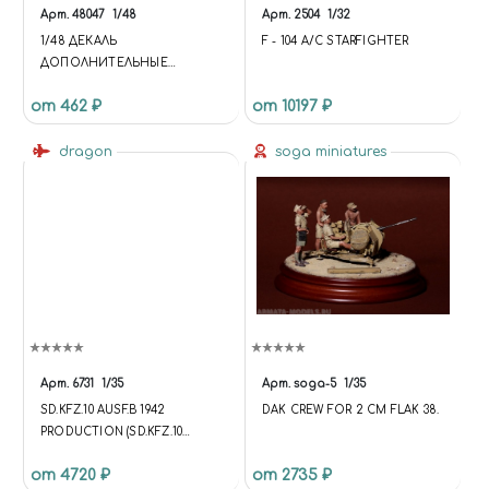
NODE.DATA('BASKETID'); VAR
Арт.
48047
1/48
Арт.
2504
1/32
ACTION =
1/48 ДЕКАЛЬ
F - 104 A/C STARFIGHTER
NODE.DATA('BASKETACTION');
ДОПОЛНИТЕЛЬНЫЕ
VAR QUANTITY =
ОПОЗНАВАТЕЛЬНЫЕ ЗНАКИ
NODE.DATA('BASKETQUANTIT
от 462 ₽
от 10197 ₽
МА ВМФ РОССИИ (ОБРАЗЦА
Y'); VAR PRICE =
2010 ГОДА)
NODE.DATA('BASKETPRICE');
dragon
soga miniatures
VAR DATA =
NODE.DATA('BASKETDATA'); IF
(ID == NULL) RETURN; IF
(ACTION === 'ADD') { $('[DATA-
BASKET-ID=' + ID +
']').ATTR('DATA-BASKET-STATE',
'PROCESSING');
UNIVERSE.BASKET.ADD(API.EX
TEND({ 'QUANTITY': QUANTITY,
'PRICE': PRICE }, DATA, { 'ID': ID
})); } ELSE IF (ACTION ===
Арт.
6731
1/35
Арт.
soga-5
1/35
'REMOVE') { $('[DATA-BASKET-
SD.KFZ.10 AUSF.B 1942
DAK CREW FOR 2 CM FLAK 38.
ID=' + ID + ']').ATTR('DATA-
PRODUCTION (SD.KFZ.10
BASKET-STATE', 'PROCESSING');
AUSF.B НЕМЕЦКИЙ
UNIVERSE.BASKET.REMOVE(AP
от 4720 ₽
от 2735 ₽
ПОЛУГУСЕНИЧНЫЙ ТЯГАЧ,