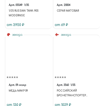
API.EXTEND({}, DATA, { 'ID': ID,
Арт.
05549
1/35
Арт.
20004
'CODE': CODE, 'IBLOCK':
IBLOCK })); } });
1/35 RUSSIAN TANK-90S
СЕРАЯ МАТОВАЯ
UNIVERSE.BASKET.ON('UPDATE
MODERNISE
', UPDATE);
от 3950 ₽
от 69 ₽
UNIVERSE.COMPARE.ON('UPDA
TE', UPDATE);
BX.ADDCUSTOMEVENT('ONFR
звезда
звезда
AMEDATARECEIVED', UPDATE);
BX.READY(UPDATE); })($, INTEC);
Арт.
09-макр
Арт.
3560
1/35
МЕДЬ МАКР 09
РОССИЙСКИЙ
БРОНЕТРАНСПОРТЕР
БТР-80А
от 130 ₽
от 1029 ₽