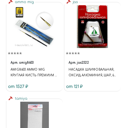
ammo mig
jas
"HTTPS://MIRACLE-WORLD.RU",
"LOGO": "HTTPS://MIRACLE-
WORLD.RU/INCLUDE/LOGOTY
PE.PNG", "IMAGE":
"HTTPS://MIRACLE-
WORLD.RU/INCLUDE/LOGOTY
PE.PNG", "TELEPHONE":
"+79191212207", "EMAIL":
"MIRACLE-WORLD@MAIL.RU",
"ADDRESS": { "@TYPE":
"POSTALADDRESS",
Арт.
amig8603
Арт.
jas2322
"STREETADDRESS": "УЛ.
AMIG8603 AMMO MIG
НАСАДКА ШЛИФОВАЛЬНАЯ,
ТИМИРЯЗЕВА, 27",
КРУГЛАЯ КИСТЬ ПРЕМИУМ 2
ОКСИД АЛЮМИНИЯ, ШАР, 6
"ADDRESSLOCALITY":
СЕРИИ MARTA KOLINSKY
ММ, В БЛИСТЕРЕ, 3 ШТ.
"ЧЕЛЯБИНСК",
от 1527 ₽
от 121 ₽
"ADDRESSREGION":
"ЧЕЛЯБИНСКАЯ ОБЛАСТЬ",
tamiya
"ADDRESSCOUNTRY": "RU" },
"OPENINGHOURS": [ "MO TU
WE TH FR SA 10:00-20:00", "SU
10:00-18:00" ], "PRICERANGE": "₽₽",
"SAMEAS": [