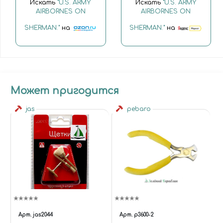
Искать
"U.S. ARMY
Искать
"U.S. ARMY
AIRBORNES ON
AIRBORNES ON
SHERMAN."
на
SHERMAN."
на
Может пригодится
jas
pebaro
Арт.
jas2044
Арт.
p3600-2