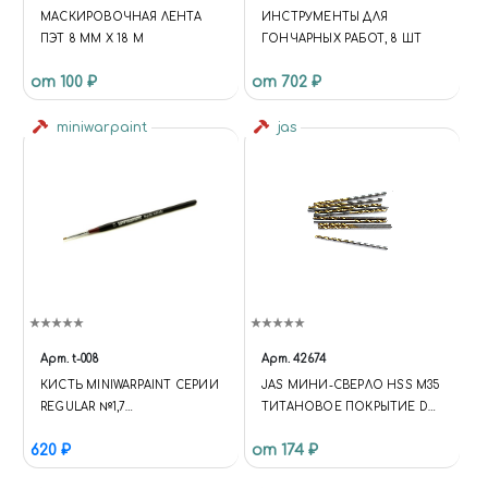
S'});VAR
МАСКИРОВОЧНАЯ ЛЕНТА
ИНСТРУМЕНТЫ ДЛЯ
F=D.GETELEMENTSBYTAGNA
ПЭТ 8 ММ Х 18 М
ГОНЧАРНЫХ РАБОТ, 8 ШТ
ME(S)[0],
J=D.CREATEELEMENT(S),DL=L='
от 100 ₽
от 702 ₽
DATALAYER'?'&L='+L:'';J.ASYNC=T
RUE;J.SRC=
miniwarpaint
jas
'HTTPS://WWW.GOOGLETAGM
ANAGER.COM/GTM.JS?
ID='+I+DL;F.PARENTNODE.INSER
TBEFORE(J,F); })
(WINDOW,DOCUMENT,'SCRIPT','
DATALAYER','GTM-KMSRFMHS');
{ "@CONTEXT":
"HTTPS://SCHEMA.ORG",
"@TYPE": "STORE", "NAME":
"ЧУДНЫЙ МИР",
"DESCRIPTION": "ИНТЕРНЕТ-
Арт.
t-008
Арт.
42674
МАГАЗИН СБОРНЫХ
КИСТЬ MINIWARPAINT СЕРИИ
JAS МИНИ-СВЕРЛО HSS M35
МАСШТАБНЫХ МОДЕЛЕЙ,
REGULAR №1,7
ТИТАНОВОЕ ПОКРЫТИЕ D
КРАСОК, АЭРОГРАФОВ И
ИНСТРУМЕНТЫ: КИСТИ
1,5 ММ 10 ШТ.
ИНСТРУМЕНТОВ ДЛЯ
620 ₽
от 174 ₽
МОДЕЛИЗМА. ДОСТАВКА ПО
РОССИИ.", "URL":