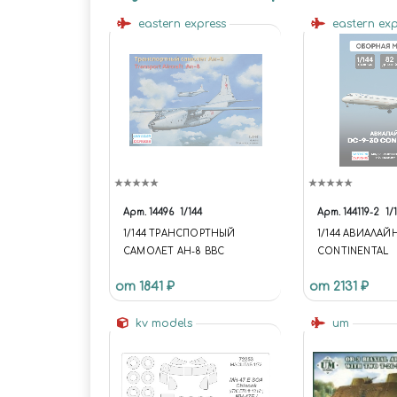
eastern express
eastern ex
Арт.
14496
1/144
Арт.
144119-2
1/
1/144 ТРАНСПОРТНЫЙ
1/144 АВИАЛАЙН
САМОЛЕТ АН-8 ВВС
CONTINENTAL
от 1841 ₽
от 2131 ₽
kv models
um