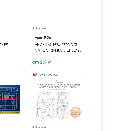
Арт.
4926
YPE III
ДИСК ДЛЯ РЕВИТЕРА D 15
ММ, ШАГ 0,9 ММ, 15 ШТ, JAS
4926
от 207 ₽
kv models