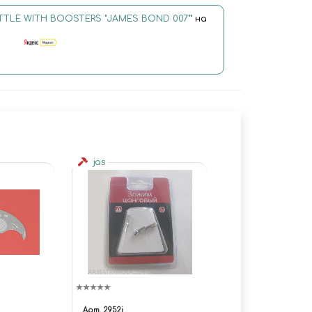
TLE WITH BOOSTERS "JAMES BOND 007""
на
jas
Арт.
2952j