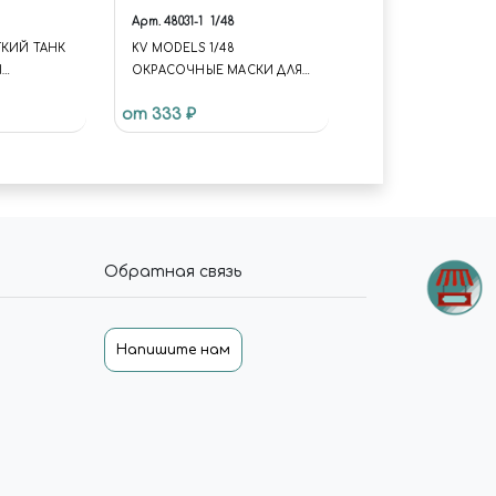
Арт.
48031-1
1/48
ГКИЙ ТАНК
KV MODELS 1/48
I
ОКРАСОЧНЫЕ МАСКИ ДЛЯ
T TANK
P-61A / P-61B / P-61C BLACK
от 333 ₽
WIDOW - (ДВУСТОРОННИЕ
МАСКИ) + МАСКИ НА ДИСКИ
И КОЛЕСА
Обратная связь
Напишите нам