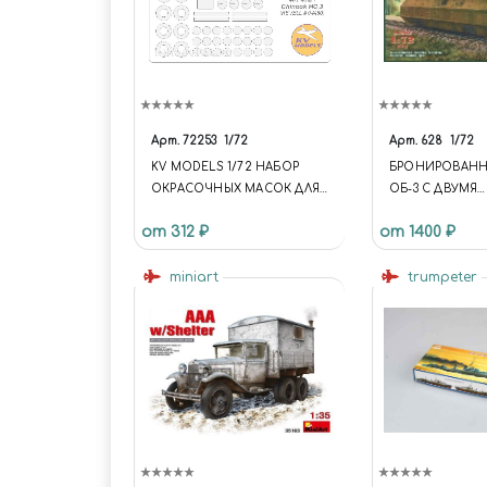
Арт.
72253
1/72
Арт.
628
1/72
KV MODELS 1/72 НАБОР
БРОНИРОВАНН
ОКРАСОЧНЫХ МАСОК ДЛЯ
ОБ-3 С ДВУМЯ
ОСТЕКЛЕНИЯ МОДЕЛИ MH-
КОНИЧЕСКИМ
от 312 ₽
от 1400 ₽
47D/E CHINOOK
Т-26
miniart
trumpeter