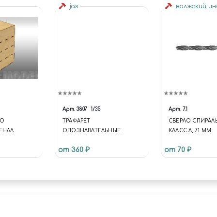
jas
волжский и
Арт.
3807
1/35
Арт.
7.1
ТО
ТРАФАРЕТ
СВЕРЛО СПИРАЛ
ЕНАЛ
ОПОЗНАВАТЕЛЬНЫЕ
КЛАСС А, 7.1 ММ
ЗНАКИ КРАСНОЙ АРМИИ,
от 360 ₽
от 70 ₽
ВОВ, JAS 3807