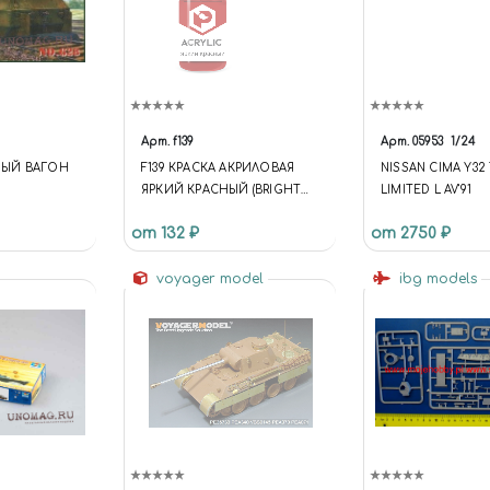
Арт.
f139
Арт.
05953
1/24
ЫЙ ВАГОН
F139 КРАСКА АКРИЛОВАЯ
NISSAN CIMA Y32 T
ЯРКИЙ КРАСНЫЙ (BRIGHT
LIMITED L AV'91
И БАШНЯМИ
RED)
от 132 ₽
от 2750 ₽
voyager model
ibg models