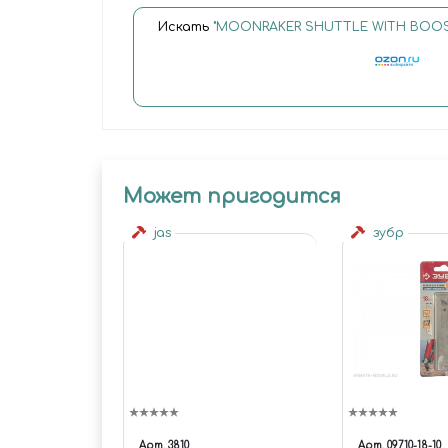
Искать
"MOONRAKER SHUTTLE WITH BOOST
Может пригодится
jas
зубр
Арт.
3810
Арт.
09710-18-10