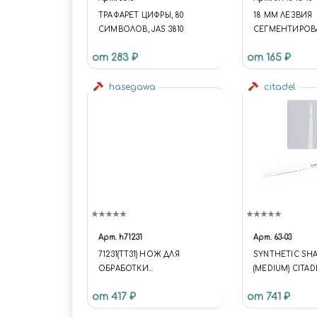
ТРАФАРЕТ ЦИФРЫ, 80
18 ММ ЛЕЗВИЯ
СИМВОЛОВ, JAS 3810
СЕГМЕНТИРОВ
ШТ 8 СЕГМЕНТ
от 283 ₽
от 165 ₽
hasegawa
citadel
Арт.
h71231
Арт.
63-03
71231(TT31) НОЖ ДЛЯ
SYNTHETIC SH
ОБРАБОТКИ
(MEDIUM) CITAD
ПОВЕРХНОСТЕЙ МОДЕЛИ
от 417 ₽
от 741 ₽
SURFACE KNIFE