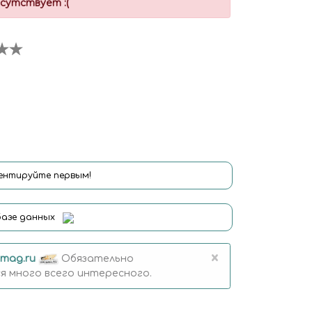
сутствует :(
нтируйте первым!
базе данных
×
mag.ru
Обязательно
 много всего интересного.