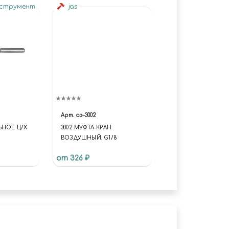
нструмент
jas
Арт.
аэ-3002
ЬНОЕ Ц/Х
3002 МУФТА-КРАН
ВОЗДУШНЫЙ, G1/8
от 326 ₽