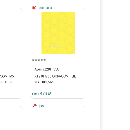
eduard
Арт.
xt218
1/35
РАСОЧНАЯ
XT218 1/35 ОКРАСОЧНЫЕ
ХЛОПНЫЕ
МАСКИ ДЛЯ
PANZERKAMPFWAGEN 38(T)
от 473 ₽
AUSF. E/F
jas