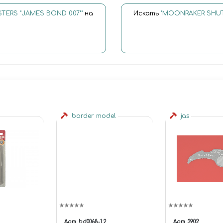
ERS "JAMES BOND 007""
на
Искать
"MOONRAKER SHUT
border model
jas
Арт.
bd0068-1.2
Арт.
3902