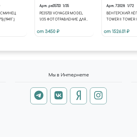
Арт.
pe35733
1/35
Арт.
72028
1/72
ЭСМИНЕЦ
PE35733 VOYAGER MODEL
ВЕНГЕРСКИЙ ЛЁ
 (1941Г.)
1/35 ФОТОТРАВЛЕНИЕ ДЛЯ
TOWER II TOWER I
ТАНКА Т-V "ПАНТЕРА"
HUNGARIAN LIGH
от 3450 ₽
от 1526.01 ₽
Мы в Интернете