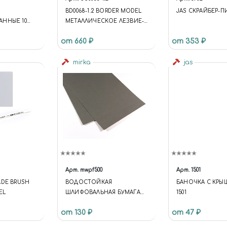
BD0068-1.2 BORDER MODEL
JAS СКРАЙБЕР-ПИ
АННЫЕ 10
МЕТАЛЛИЧЕСКОЕ ЛЕЗВИЕ-
ОВ
СКРАЙБЕР, 1,2 ММ
от 660 ₽
от 353 ₽
mirka
jas
Арт.
mwpf500
Арт.
1501
ADE BRUSH
BОДОСТОЙКАЯ
БАНОЧКА С КРЫ
EL
ШЛИФОВАЛЬНАЯ БУМАГА
1501
P500
от 130 ₽
от 47 ₽