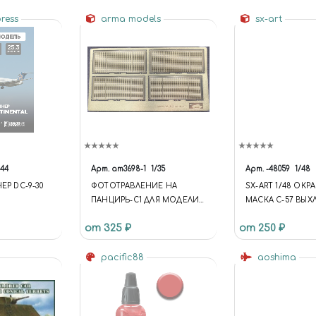
press
arma models
sx-art
144
Арт.
am3698-1
1/35
Арт.
-48059
1/48
ЕР DC-9-30
ФОТОТРАВЛЕНИЕ НА
SX-ART 1/48 ОК
ПАНЦИРЬ-С1 ДЛЯ МОДЕЛИ
МАСКА C-57 ВЫ
ОТ ЗВЕЗДЫ (ОТКИДНЫЕ
СОПЛА (ЗВЕЗДА)
от 325 ₽
от 250 ₽
РЕШЕТКИ)
pacific88
aoshima