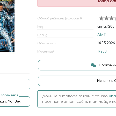
Товар от
Общий рейтинг (голосов: 0)
amts1208
Код
AMT
Бренд
14.05.2026
Обновлено
1/200
Масштаб
Прокомме
Искать в 
.Картинки
Данные о товаре взяты с сайта
uno
посетите этот сайт, там найдется
ки с Yandex