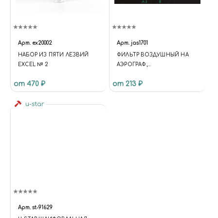
(WINDOW,DOCUMENT,'SCRIPT','
DATALAYER','GTM-KMSRFMHS');
{ "@CONTEXT":
"HTTPS://SCHEMA.ORG",
"@TYPE": "STORE", "NAME":
Арт.
ex20002
Арт.
jas1701
"ЧУДНЫЙ МИР",
НАБОР ИЗ ПЯТИ ЛЕЗВИЙ
ФИЛЬТР ВОЗДУШНЫЙ НА
"DESCRIPTION": "ИНТЕРНЕТ-
EXCEL № 2
АЭРОГРАФ,
МАГАЗИН СБОРНЫХ
ДОПОЛНИТЕЛЬНЫЙ
МАСШТАБНЫХ МОДЕЛЕЙ,
от 470 ₽
от 213 ₽
КРАСОК, АЭРОГРАФОВ И
ИНСТРУМЕНТОВ ДЛЯ
u-star
МОДЕЛИЗМА. ДОСТАВКА ПО
РОССИИ.", "URL":
"HTTPS://MIRACLE-WORLD.RU",
"LOGO": "HTTPS://MIRACLE-
WORLD.RU/INCLUDE/LOGOTY
PE.PNG", "IMAGE":
"HTTPS://MIRACLE-
WORLD.RU/INCLUDE/LOGOTY
PE.PNG", "TELEPHONE":
"+79191212207", "EMAIL":
"MIRACLE-WORLD@MAIL.RU",
Арт.
st-91629
"ADDRESS": { "@TYPE":