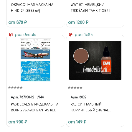
'NONE'); $('[DATA-COMPARE-
ОКРАСОЧНАЯ МАСКА НА
WWT-001 НЕМЕЦКИЙ
ID]').ATTR('DATA-COMPARE-
HIND-24 (ЗВЕЗДА)
ТЯЖЁЛЫЙ ТАНК TIGER I
STATE', 'NONE');
API.EACH(DATA.BASKET,
от 378 ₽
от 1200 ₽
FUNCTION (INDEX, ITEM) {
$('[DATA-BASKET-ID=' + ITEM.ID
pas decals
pacific88
+ ']').ATTR('DATA-BASKET-STATE',
ITEM.DELAY ? 'DELAYED' :
'ADDED'); });
API.EACH(DATA.COMPARE,
FUNCTION (INDEX, ITEM) {
$('[DATA-COMPARE-ID=' +
ITEM.ID + ']').ATTR('DATA-
COMPARE-STATE', 'ADDED'); }); };
UPDATE = FUNCTION {
$.AJAX('/BITRIX/TEMPLATES/U
NIVERSE_S1/COMPONENTS/I
Арт.
787900-12
1/144
Арт.
8002
NTEC.UNIVERSE/SYSTEM/BAS
PASDECALS 1/144 ДЕКАЛЬ НА
RAL СИГНАЛЬНЫЙ
KET.MANAGER/AJAX.PHP', {
BOING 787-900 QANTAS RED
КОРИЧНЕВЫЙ (SIGNAL
'TYPE': 'POST', 'CACHE': FALSE,
BROWN)
'DATATYPE': 'JSON', 'DATA':
от 900 ₽
от 149 ₽
{'BASKET': 'Y', 'COMPARE': 'Y',
'COMPARE_CODE': 'COMPARE',