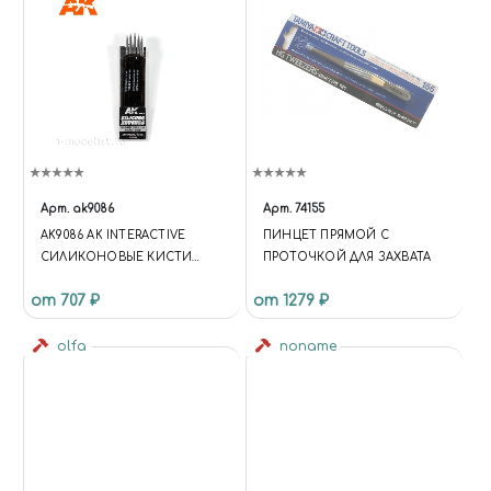
Арт.
ak9086
Арт.
74155
AK9086 AK INTERACTIVE
ПИНЦЕТ ПРЯМОЙ С
СИЛИКОНОВЫЕ КИСТИ
ПРОТОЧКОЙ ДЛЯ ЗАХВАТА
СРЕДНЕГО РАЗМЕРА,
от 707 ₽
от 1279 ₽
СРЕДНИЙ НАКОНЕЧНИК (5
ШТ.)
olfa
noname