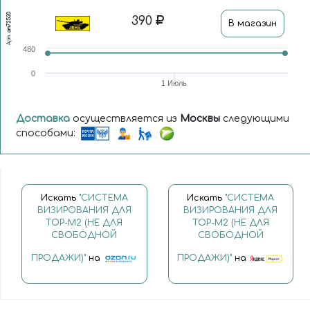
am72520
390
В магазин
Арт.
480
0
1 Июль
Доставка
осуществляется из
Москвы
следующими
способами:
Искать
"СИСТЕМА
Искать
"СИСТЕМА
ВИЗИРОВАНИЯ ДЛЯ
ВИЗИРОВАНИЯ ДЛЯ
ТОР-М2 (НЕ ДЛЯ
ТОР-М2 (НЕ ДЛЯ
СВОБОДНОЙ
СВОБОДНОЙ
ПРОДАЖИ)"
на
ПРОДАЖИ)"
на