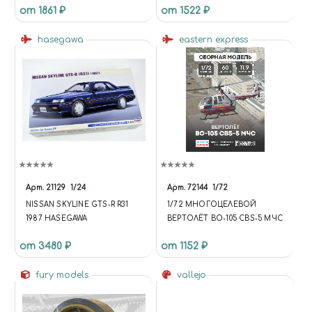
от 1861 ₽
от 1522 ₽
hasegawa
eastern express
Арт.
21129
1/24
Арт.
72144
1/72
NISSAN SKYLINE GTS-R R31
1/72 МНОГОЦЕЛЕВОЙ
1987 HASEGAWA
ВЕРТОЛЁТ BO-105 CBS-5 МЧС
от 3480 ₽
от 1152 ₽
fury models
vallejo