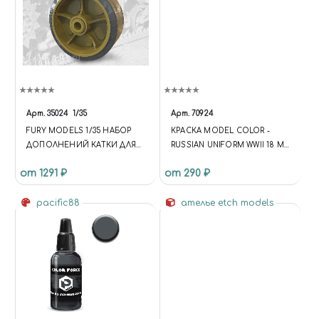
Арт.
35024
1/35
Арт.
70924
FURY MODELS 1/35 НАБОР
КРАСКА MODEL COLOR -
ДОПОЛНЕНИЙ КАТКИ ДЛЯ
RUSSIAN UNIFORM WWII 18 ML
АМЕРИКАНСКОГО ТАНКА M4
VALLEJO 70924 .94.
от 1291 ₽
от 290 ₽
SHERMAN
pacific88
ателье etch models