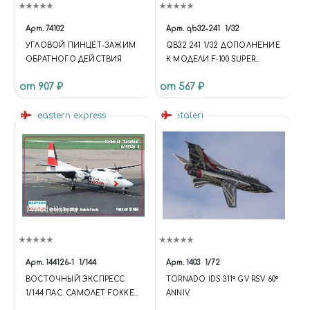
Арт.
74102
Арт.
qb32-241
1/32
УГЛОВОЙ ПИНЦЕТ-ЗАЖИМ
QB32 241 1/32 ДОПОЛНЕНИЕ
ОБРАТНОГО ДЕЙСТВИЯ
К МОДЕЛИ F-100 SUPER
SABRE EJECTION SEAT WITH
от 907 ₽
от 567 ₽
SAFETY BELTS
eastern express
italeri
Арт.
144126-1
1/144
Арт.
1403
1/72
ВОСТОЧНЫЙ ЭКСПРЕСС
TORNADO IDS 311° GV RSV 60°
1/144 ПАС. САМОЛЕТ FOKKER
ANNIV.
F-50 AUSTRIAN