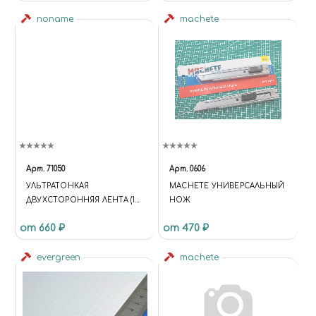
noname
machete
Арт.
71050
Арт.
0606
УЛЬТРАТОНКАЯ
MACHETE УНИВЕРСАЛЬНЫЙ
ДВУХСТОРОННЯЯ ЛЕНТА (1
НОЖ
ММ) [СИЛЬНОКЛЕЯЩАЯСЯ,
от 660 ₽
от 470 ₽
ШИРИНА 1 ММ X ДЛИНА 5 М
evergreen
machete