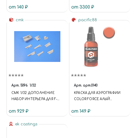
АВТОМОБИЛЕЙ 1930-Х И 40-Х
VERSION (PROFIPACK)
от 140 ₽
от 3300 ₽
ГОДОВ. ВАРИАНТ № 1
КУПИТЬ В МОСКВЕ (MM3527)
МЕТАЛЛИЧЕСКИЕ СТВОЛЫ
cmk
pacific88
Арт.
5096
1/32
Арт.
арт.0140
CMK 1/32 ДОПОЛНЕНИЕ
КРАСКА ДЛЯ АЭРОГРАФИИ
НАБОР ИНТЕРЬЕРА ДЛЯ F-
COLOR FORCE АЛЫЙ
104G/S
(SCARLET)
от 929 ₽
от 149 ₽
ek castings