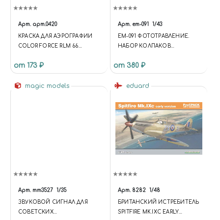
Арт.
арт.0420
Арт.
em-091
1/43
КРАСКА ДЛЯ АЭРОГРАФИИ
EM-091 ФОТОТРАВЛЕНИЕ.
COLOR FORCE RLM 66
НАБОР КОЛПАКОВ
SCHWARZGRAU
ПЕРЕДНИХ КОЛЕС ДЛЯ
от 173 ₽
от 380 ₽
МИНСКИЙ, КАМСКИЙ
БЛЕСТЯЩИЙ НИКЕЛЬ
magic models
eduard
Арт.
mm3527
1/35
Арт.
8282
1/48
ЗВУКОВОЙ СИГНАЛ ДЛЯ
БРИТАНСКИЙ ИСТРЕБИТЕЛЬ
СОВЕТСКИХ
SPITFIRE MK.IXC EARLY