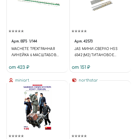
Арт.
0075
1/144
Арт.
42573
MACHETE ТРЕХГРАННАЯ
JAS МИНИ-СВЕРЛО HSS
ЛИНЕЙКА 6 МАСШТАБОВ:
6542 (M2) ТИТАНОВОЕ
1:24, 1:35, 1:43, 1:48, 1:72, 1:144
ПОКРЫТИЕ D 1,4 ММ 10 ШТ.
от 423 ₽
от 151 ₽
miniart
northstar