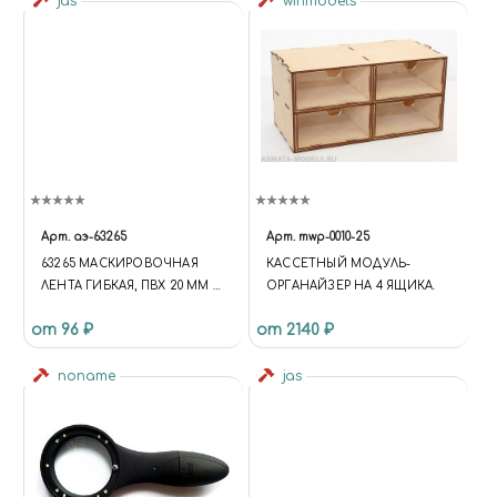
jas
winmodels
Арт.
аэ-63265
Арт.
mwp-0010-25
63265 МАСКИРОВОЧНАЯ
КАСCЕТНЫЙ МОДУЛЬ-
ЛЕНТА ГИБКАЯ, ПВХ 20 ММ Х
ОРГАНАЙЗЕР НА 4 ЯЩИКА.
10 М
от 96 ₽
от 2140 ₽
noname
jas