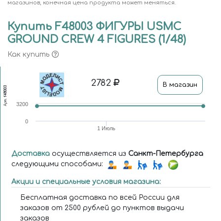
магазинов, конечная цена продукта может меняться.
Купить F48003 ФИГУРЫ USMC
GROUND CREW 4 FIGURES (1/48)
Как купить
2782
В магазин
f48003
Арт.
3200
0
1 Июль
Доставка
осуществляется из
Санкт-Петербурга
следующими способами:
Акции и специальные условия магазина:
Бесплатная доставка по всей России для
заказов от 2500 рублей до пунктов выдачи
заказов