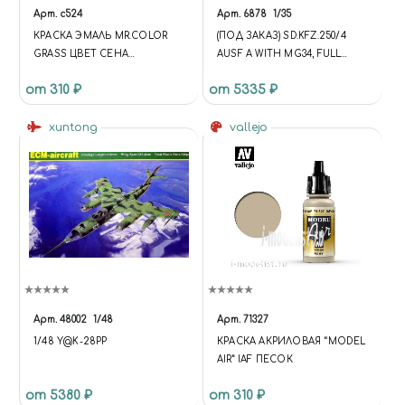
Арт.
c524
Арт.
6878
1/35
КРАСКА ЭМАЛЬ MR.COLOR
(ПОД ЗАКАЗ) SD.KFZ.250/4
GRASS ЦВЕТ СЕНА
AUSF A WITH MG34, FULL
ЯПОНСКАЯ БРОНЕТЕХНИКА,
INTERIOR - DRAGON 6878 1:35
от 310 ₽
от 5335 ₽
xuntong
vallejo
Арт.
48002
1/48
Арт.
71327
1/48 Y@K-28PP
КРАСКА АКРИЛОВАЯ “MODEL
AIR” IAF ПЕСОК
от 5380 ₽
от 310 ₽