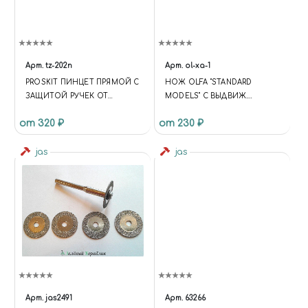
Арт.
tz-202n
Арт.
ol-xa-1
PROSKIT ПИНЦЕТ ПРЯМОЙ С
НОЖ OLFA "STANDARD
ЗАЩИТОЙ РУЧЕК ОТ
MODELS" С ВЫДВИЖ.
НАГРЕВА
ЛЕЗВИЕМ,С
от 320 ₽
от 230 ₽
ПРОТИВОСКОЛЬЗЯЩИМ
ПОКР.,АВТОФИКСАТОР,9ММ
jas
jas
Арт.
jas2491
Арт.
63266