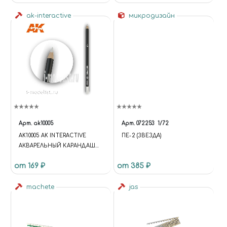
ak-interactive
микродизайн
Арт.
ak10005
Арт.
072253
1/72
AK10005 AK INTERACTIVE
ПЕ-2 (ЗВЕЗДА)
АКВАРЕЛЬНЫЙ КАРАНДАШ
"ГРЯЗНО-БЕЛЫЙ" /
от 169 ₽
от 385 ₽
WATERCOLOR PENCIL DIRTY
WHITE
machete
jas