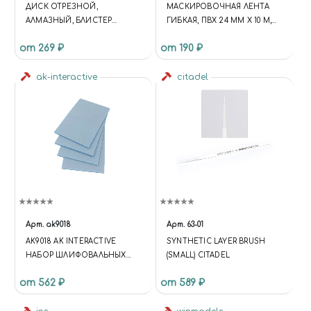
ДИСК ОТРЕЗНОЙ,
МАСКИРОВОЧНАЯ ЛЕНТА
АЛМАЗНЫЙ, БЛИСТЕР
ГИБКАЯ, ПВХ 24 ММ Х 10 М,
(ДИАМЕТР 16 ММ), 5 ШТ.
JAS 63266
от 269 ₽
от 190 ₽
ak-interactive
citadel
Арт.
ak9018
Арт.
63-01
AK9018 AK INTERACTIVE
SYNTHETIC LAYER BRUSH
НАБОР ШЛИФОВАЛЬНЫХ
(SMALL) CITADEL
ГУБОК #400 (4 ШТ.)
от 562 ₽
от 589 ₽