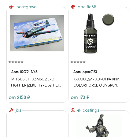
hasegawa
pacific88
Арт.
09072
1/48
Арт.
арт.0153
MITSUBISHI A6M5C ZERO
КРАСКА ДЛЯ АЭРОГРАФИИ
FIGHTER (ZEKE) TYPE 52 HEI
COLOR FORCE OLIVGRUN
HASEGAWA
КАМУФЛЯЖНЫЙ (OLIVGRUN
от 2150 ₽
от 173 ₽
CAMO)
jas
ek castings