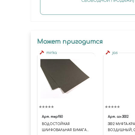
СВОБОДНОЙ ПРОДАЖИ)
Может пригодится
mirka
jas
Арт.
mwpf80
Арт.
аэ-3002
BОДОСТОЙКАЯ
3002 МУФТА-КР
ШЛИФОВАЛЬНАЯ БУМАГА
ВОЗДУШНЫЙ, G