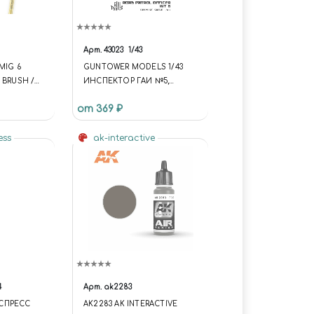
Арт.
43023
1/43
MIG 6
GUNTOWER MODELS 1/43
 BRUSH /
ИНСПЕКТОР ГАИ №5,
 КРУГЛАЯ
НЕОКРАШЕННАЯ ФИГУРА
от 369 ₽
ess
ak-interactive
4
Арт.
ak2283
СПРЕСС
AK2283 AK INTERACTIVE