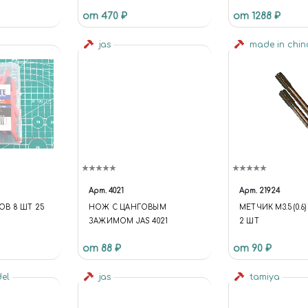
ВЛАЖНОЙ ОСНОВЕ
ДЕТАЛЕЙ КУПИТЬ
от 470 ₽
от 1288 ₽
МОСКВЕ (АЭ-1351)
ПОДСТАВКИ ДЛЯ
jas
АЭРОГРАФОВ
made in chi
Арт.
4021
Арт.
21924
В 8 ШТ 25
НОЖ С ЦАНГОВЫМ
МЕТЧИК М3.5 (0.6
ЗАЖИМОМ JAS 4021
2 ШТ
от 88 ₽
от 90 ₽
del
jas
tamiya