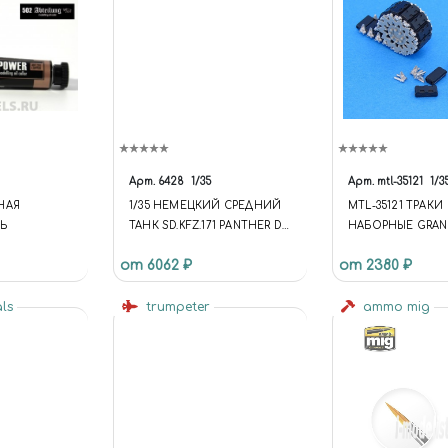
Арт.
6428
1/35
Арт.
mtl-35121
1/3
НАЯ
1/35 НЕМЕЦКИЙ СРЕДНИЙ
MTL-35121 ТРАКИ
ДЬ
ТАНК SD.KFZ.171 PANTHER D
НАБОРНЫЕ GRAN
С ЦИММЕРИТОМ
WE210 TYPE
от 6062 ₽
от 2380 ₽
als
trumpeter
ammo mig