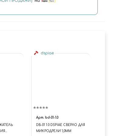
ОЙ ПРОДАЖИ)"
на
dspiae
Арт.
bd-01-1.0
ЖАТЕЛЬ
DB-01 1.0 DSPIAE СВЕРЛО ДЛЯ
НИЯ
МИКРОДРЕЛИ 1,0ММ