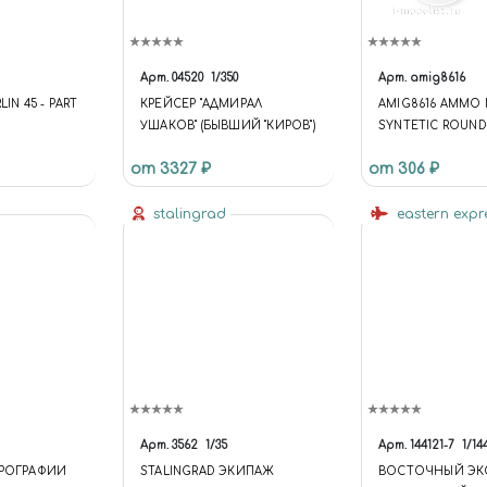
Арт.
04520
1/350
Арт.
amig8616
IN 45 - PART
КРЕЙСЕР "АДМИРАЛ
AMIG8616 AMMO 
УШАКОВ" (БЫВШИЙ "КИРОВ")
SYNTETIC ROUND
СИНТЕТИЧЕСКАЯ
от 3327 ₽
от 306 ₽
КИСТЬ
stalingrad
eastern expr
Арт.
3562
1/35
Арт.
144121-7
1/14
ЭРОГРАФИИ
STALINGRAD ЭКИПАЖ
ВОСТОЧНЫЙ ЭК