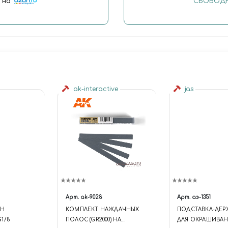
"
на
СВОБОДН
ak-interactive
jas
Арт.
ak-9028
Арт.
аэ-1351
АН
КОМПЛЕКТ НАЖДАЧНЫХ
ПОДСТАВКА-ДЕР
1/8
ПОЛОС (GR2000) НА
ДЛЯ ОКРАШИВА