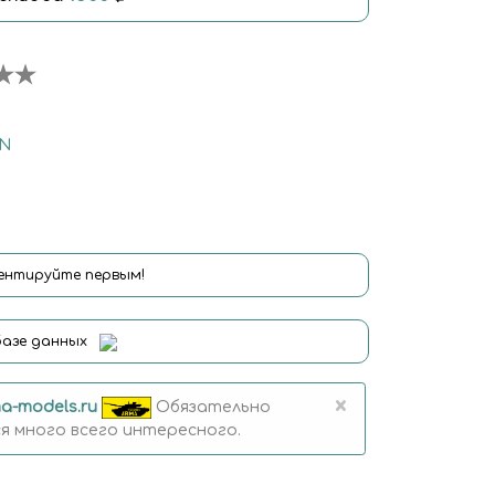
IN
нтируйте первым!
базе данных
×
a-models.ru
Обязательно
 много всего интересного.