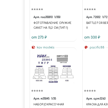
Арт.
nsa350013
1/350
Арт.
72032
1/72
ФОТОТРАВЛЕНИЕ ОРУЖИЕ
BATTLE FOR BERL
CANET НА 15,2 СМ (ТИП 1)
II
от 273 ₽
от 330 ₽
kav models
pacific88
Арт.
m35045
1/35
Арт.
арт.0263
НАБОР (ОКРАСОЧНАЯ
КРАСКА ДЛЯ А