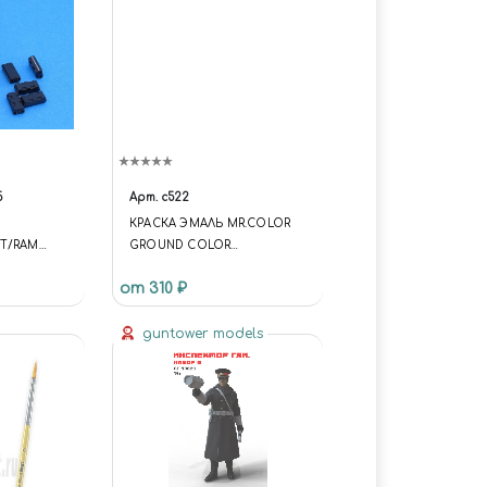
5
Арт.
c522
КРАСКА ЭМАЛЬ MR.COLOR
T/RAM
GROUND COLOR
ЗЕМЛЯНОЙ ЯПОНСКАЯ БТТ,
от 310 ₽
10 МЛ
guntower models