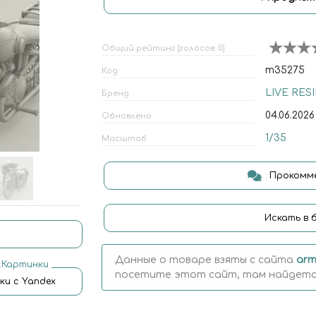
Общий рейтинг (голосов: 0)
m35275
Код
LIVE RES
Бренд
04.06.2026
Обновлено
1/35
Масштаб
Прокомме
Искать в 
Данные о товаре взяты с сайта
arm
.Картинки
посетите этот сайт, там найдется
ки с Yandex