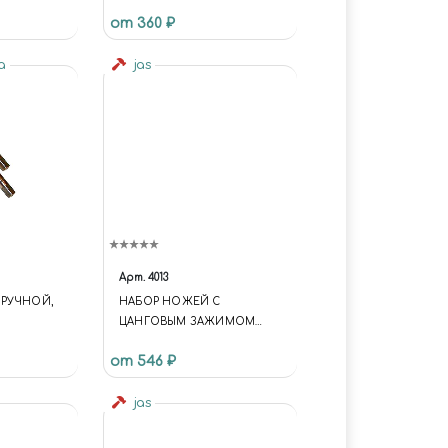
 В
от 360 ₽
na
jas
Арт.
4013
) РУЧНОЙ,
НАБОР НОЖЕЙ С
ЦАНГОВЫМ ЗАЖИМОМ
(АЛЮМИНИЙ), 14
от 546 ₽
ПРЕДМЕТОВ JAS 4013
jas