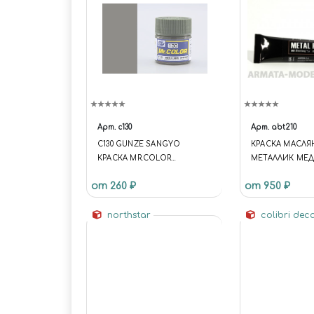
Арт.
c130
Арт.
abt210
C130 GUNZE SANGYO
КРАСКА МАСЛЯ
КРАСКА MR.COLOR
МЕТАЛЛИК МЕ
ХУДОЖЕСТВЕННАЯ DARK
от 260 ₽
от 950 ₽
GREEN (KAWASAKI) (SEMI
GLOSS) (ТЕМНО-ЗЕЛЕНЫЙ
KAWASAKI ПОЛУМАТОВЫЙ)
northstar
colibri dec