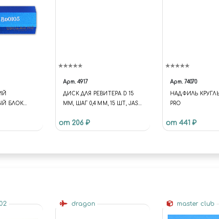
Арт.
4917
Арт.
74070
ИЙ
ДИСК ДЛЯ РЕВИТЕРА D 15
НАДФИЛЬ КРУГЛ
Й БЛОК
ММ, ШАГ 0,4 ММ, 15 ШТ, JAS
PRO
4917
от 206 ₽
от 441 ₽
502
dragon
master club