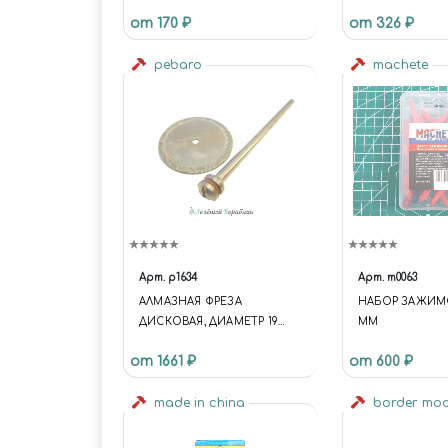
P80
от 170 ₽
от 326 ₽
pebaro
machete
Арт.
p1634
Арт.
m0063
АЛМАЗНАЯ ФРЕЗА
НАБОР ЗАЖИМО
ДИСКОВАЯ, ДИАМЕТР 19
ММ
ММ/0,3 ММ + ХВОСТОВИК
от 1661 ₽
от 600 ₽
made in china
border mo