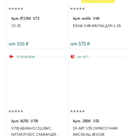
Арт.
072204
1/72
Арт.
ex656
1/48
СУ-33
EX656 1/48 МАСКА ДЛЯ U-2A
от 330 ₽
от 573 ₽
trumpeter
sx-art
Арт.
06703
1/700
Арт.
-35041
1/35
1/700 АВИАНОСЕЦ ВМС
SX-ART 1/35 ОКРАСОЧНАЯ
КИТАЯ (ПЛЮС СКАФАНДР)
МАСКА АЦ-40 (ICM)