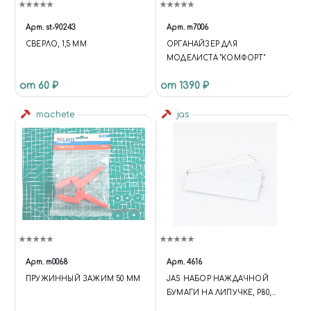
Арт.
st-90243
Арт.
m7006
СВЕРЛО, 1,5 ММ
ОРГАНАЙЗЕР ДЛЯ
МОДЕЛИСТА "КОМФОРТ"
от 60 ₽
от 1390 ₽
machete
jas
Арт.
m0068
Арт.
4616
ПРУЖИННЫЙ ЗАЖИМ 50 ММ
JAS НАБОР НАЖДАЧНОЙ
БУМАГИ НА ЛИПУЧКЕ, P80,
P120, P180, 30X90 ММ, 6 ШТ.