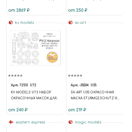
(ОБЪЕДИНЕННЫЙ) 1/700
от 2869 ₽
от 250 ₽
CHINESE NAVY AIRCRAFT
CARRIER (PLUS SUIT)
(CONSOLIDATED)
kv models
sx-art
Арт.
72513
1/72
Арт.
-35034
1/35
KV MODELS 1/72 НАБОР
SX-ART 1/35 ОКРАСОЧНАЯ
ОКРАСОЧНЫХ МАСОК ДЛЯ
МАСКА STURMGESCHUTZ III
ОСТЕКЛЕНИЯ МОДЕЛИ
AUSF.B (TAMIYA 35281)
от 240 ₽
от 219 ₽
LOCKHEED PV-2 HARPOON +
МАСКИ НА ДИСКИ И
КОЛЕСА
eastern express
magic models