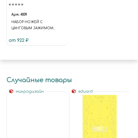
Арт.
4009
НАБОР НОЖЕЙ С
ЦАНГОВЫМ ЗАЖИМОМ
(АЛЮМИНИЙ), 33 ПРЕДМЕТА
от 922 ₽
JAS 4009
Случайные товары
микродизайн
eduard