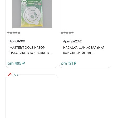
Арт.
09949
Арт.
jas2352
MASTER TOOLS НАБОР
НАСАДКА ШЛИФОВАЛЬНАЯ,
ПЛАСТИКОВЫХ КРУЖКОВ И
КАРБИД КРЕМНИЯ,
КОЛЕЦ PLASTIC CIRCLE
ЦИЛИНДР, 5 Х 10 ММ, В
от 405 ₽
от 121 ₽
BOARD D-SET - 0.3MM
БЛИСТЕРЕ, 3 ШТ.
.PLASTIC CIRCLE BOARD
THICKNESS:0.3MMLOOP AND
jas
DISK , 17 KINDS IN TOTAL