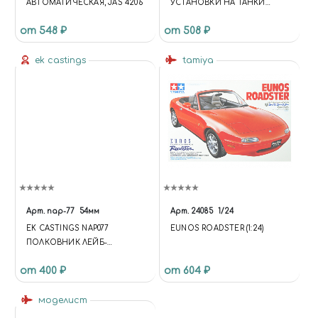
АВТОМАТИЧЕСКАЯ, JAS 4206
УСТАНОВКИ НА ТАНКИ
ИС-1,КВ-85,Т-34-85,СУ-85
от 548 ₽
от 508 ₽
ek castings
tamiya
Арт.
nap-77
54мм
Арт.
24085
1/24
EK CASTINGS NAP077
EUNOS ROADSTER (1:24)
ПОЛКОВНИК ЛЕЙБ-
ГВАРДИИ ДРАГУНСКОГО
от 400 ₽
от 604 ₽
ПОЛКА. РОССИЯ, 1810-1815Г.
(54ММ.) (FUNCTION {
UNIVERSE.SITE.ID = 'S1';
моделист
UNIVERSE.SITE.DIRECTORY =