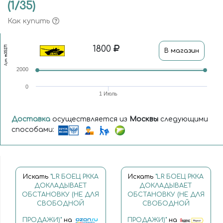
(1/35)
Как купить
1800
m35271
В магазин
Арт.
2000
0
1 Июль
Доставка
осуществляется из
Москвы
следующими
способами:
Искать
"LR БОЕЦ РККА
Искать
"LR БОЕЦ РККА
ДОКЛАДЫВАЕТ
ДОКЛАДЫВАЕТ
ОБСТАНОВКУ (НЕ ДЛЯ
ОБСТАНОВКУ (НЕ ДЛЯ
СВОБОДНОЙ
СВОБОДНОЙ
ПРОДАЖИ)"
на
ПРОДАЖИ)"
на