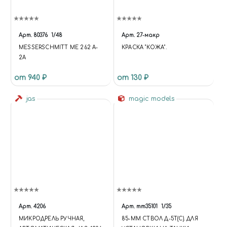
Арт.
80376
1/48
Арт.
27-макр
MESSERSCHMITT ME 262 A-
КРАСКА "КОЖА".
2A
от 940 ₽
от 130 ₽
jas
magic models
Арт.
4206
Арт.
mm35101
1/35
МИКРОДРЕЛЬ РУЧНАЯ,
85-ММ СТВОЛ Д-5Т(С). ДЛЯ