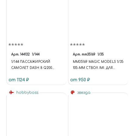
Арт.
144132
1/144
Арт.
mm35169
1/35
1/144 ПАССАЖИРСКИЙ
MM35169 MAGIC MODELS 1/35
САМОЛЕТ DASH 8 Q200
105-ММ СТВОЛ IMI. ДЛЯ
UNITED EXPRESS
УСТАНОВКИ НА МОДЕЛЬ
от 1124 ₽
от 950 ₽
МЕРКАВА МК.IID (ACADEMY)
hobbyboss
звезда