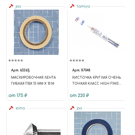
jas
tamiya
Арт.
63263j
Арт.
87048
МАСКИРОВОЧНАЯ ЛЕНТА
КИСТОЧКА КРУГЛАЯ ОЧЕНЬ
ГИБКАЯ ПВХ 15 ММ Х 10 М
ТОНКАЯ КЛАСС HIGH FINISH
(СИНТЕТИЧЕСКОЕ
от 175 ₽
от 220 ₽
ВОЛОКНО)
юта
jas