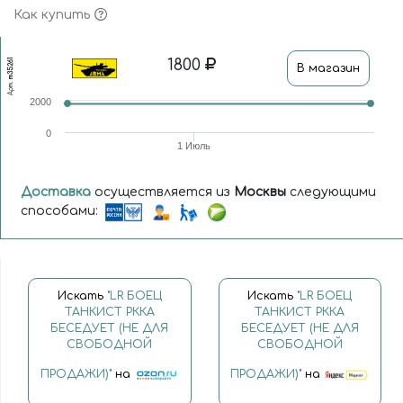
Как купить
1800
m35261
В магазин
Арт.
2000
0
1 Июль
Доставка
осуществляется из
Москвы
следующими
способами:
Искать
"LR БОЕЦ
Искать
"LR БОЕЦ
ТАНКИСТ РККА
ТАНКИСТ РККА
БЕСЕДУЕТ (НЕ ДЛЯ
БЕСЕДУЕТ (НЕ ДЛЯ
СВОБОДНОЙ
СВОБОДНОЙ
ПРОДАЖИ)"
на
ПРОДАЖИ)"
на