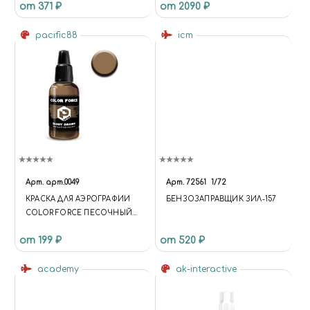
от 371 ₽
от 2090 ₽
МЕТАЛЛИЧЕСКИЙ ЗЕЛЁНЫЙ,
17 МЛ
pacific88
icm
Арт.
арт.0049
Арт.
72561
1/72
КРАСКА ДЛЯ АЭРОГРАФИИ
БЕНЗОЗАПРАВЩИК ЗИЛ-157
COLOR FORCE ПЕСОЧНЫЙ
КОРИЧНЕВЫЙ (SANDY
от 199 ₽
от 520 ₽
BROWN)
academy
ak-interactive