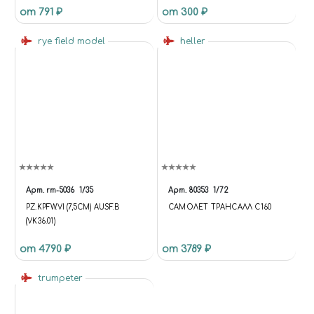
от 791 ₽
от 300 ₽
rye field model
heller
Арт.
rm-5036
1/35
Арт.
80353
1/72
PZ.KPFW.VI (7,5CM) AUSF.B
САМОЛЕТ ТРАНСАЛЛ C160
(VK36.01)
от 4790 ₽
от 3789 ₽
trumpeter