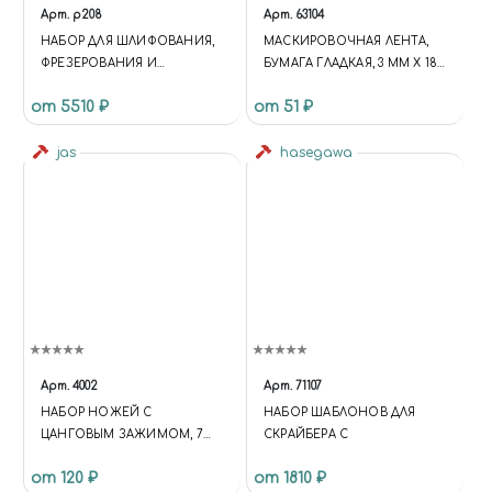
Арт.
p208
Арт.
63104
НАБОР ДЛЯ ШЛИФОВАНИЯ,
МАСКИРОВОЧНАЯ ЛЕНТА,
ФРЕЗЕРОВАНИЯ И
БУМАГА ГЛАДКАЯ, 3 ММ Х 18
ГРАВИРОВКИ В
М, JAS 63104
от 5510 ₽
от 51 ₽
ПЛАСТИКОВОМ ЧЕМОДАНЕ
jas
hasegawa
Арт.
4002
Арт.
71107
НАБОР НОЖЕЙ С
НАБОР ШАБЛОНОВ ДЛЯ
ЦАНГОВЫМ ЗАЖИМОМ, 7
СКРАЙБЕРА C
ПРЕДМЕТОВ JAS 4002
от 120 ₽
от 1810 ₽