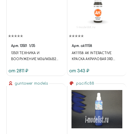
Арт.
13501
1/35
Арт.
ak11158
13501 ТЕХНИКА И
AK11158 AK INTERACTIVE
ВООРУЖЕНИЕ M36/M36B2
КРАСКА АКРИЛОВАЯ 3RD
US ARMY "BATTLE OF THE
GENERATION
от 2811 ₽
от 343 ₽
BULGE"
"СВЕТООТРАЖАЮЩИЙ
ЗЕЛЁНЫЙ", 17 МЛ
guntower models
pacific88