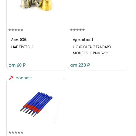
Арт.
0006
Арт.
ol-xa-1
НАПЁРСТОК
НОЖ OLFA "STANDARD
MODELS" С ВЫДВИЖ.
ЛЕЗВИЕМ,С
от 60 ₽
от 230 ₽
ПРОТИВОСКОЛЬЗЯЩИМ
ПОКР.,АВТОФИКСАТОР,9ММ
noname