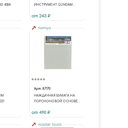
S 4304
ИНСТРУМЕНТ GUNDAM
MILITARY DETAILS SEAM LINE
от 243 ₽
SCRAPER 2
tamiya
Арт.
87170
ЫМ
НАЖДАЧНАЯ БУМАГА НА
021
ПОРОЛОНОВОЙ ОСНОВЕ
С ЗЕРНИСТОСТЬЮ 2000
от 490 ₽
master tools