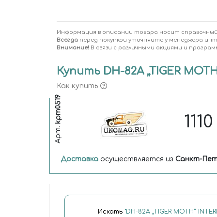
Информация в описании товара носит справочный
Всегда
перед покупкой уточняйте у менеджера ин
Внимание!
В связи с различными акциями и програм
Купить DH-82A „TIGER MOTH“
Как купить
kpm0519
111
Арт.
Доставка
осуществляется из
Санкт-Пет
Искать
"DH-82A „TIGER MOTH“ INTE