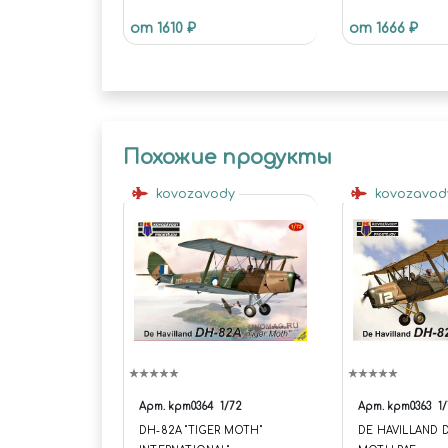
от 1610 ₽
от 1666 ₽
Похожие продукты
kovozavody
kovozavo
Арт.
kpm0364
1/72
Арт.
kpm0363
1
DH-82A "TIGER MOTH"
DE HAVILLAND 