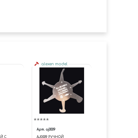
alexen model
Арт.
aj0009
Й С
AJ0009 РУЧНОЙ