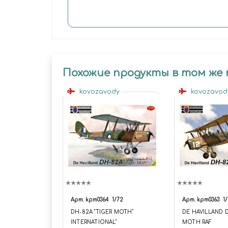
Похожие продукты в том же
kovozavody
kovozavo
Арт.
kpm0364
1/72
Арт.
kpm0363
1
DH-82A "TIGER MOTH"
DE HAVILLAND 
INTERNATIONAL"
MOTH RAF