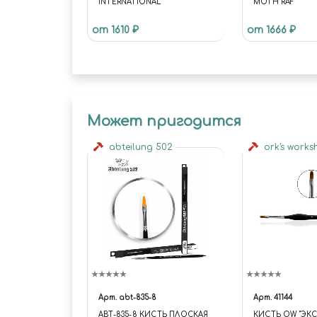
INTERNATIONAL"
MOTH RAF
от 1610 ₽
от 1666 ₽
Может пригодится
abteilung 502
ork's work
Арт.
abt-835-8
Арт.
41144
ABT-835-8 КИСТЬ ПЛОСКАЯ
КИСТЬ OW "ЭКС