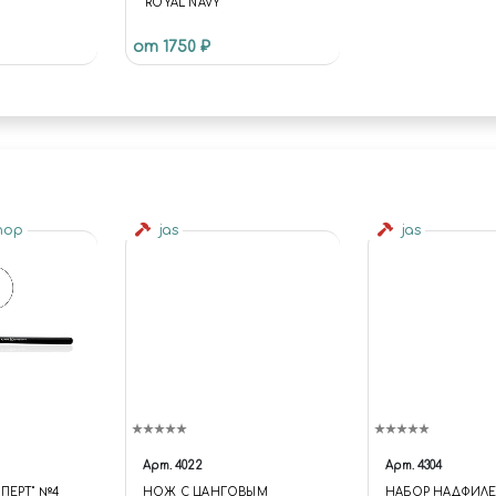
"ROYAL NAVY"
от 1750 ₽
shop
jas
jas
Арт.
4022
Арт.
4304
ПЕРТ" №4
НОЖ С ЦАНГОВЫМ
НАБОР НАДФИЛЕ