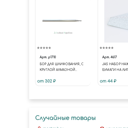
Арт.
p1710
Арт.
4617
БОР ДЛЯ ШЛИФОВАНИЯ, С
JAS НАБОР Н
КРУГЛОЙ АЛМАЗНОЙ
БУМАГИ НА ЛИП
ГОЛОВКОЙ, 1,0 ММ
P320, P400 30X9
от 302 ₽
от 44 ₽
Случайные товары