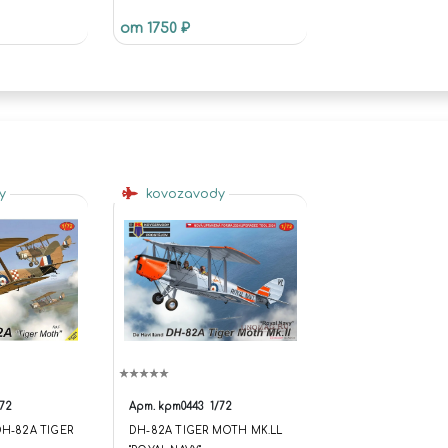
от 1750 ₽
dy
kovozavody
/72
Арт.
kpm0443
1/72
DH-82A TIGER
DH-82A TIGER MOTH MK.LL