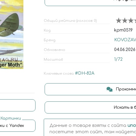
Общий рейтинг (голосов: 0)
kpm0519
Код
KOVOZA
Бренд
04.06.2026
Обновлено
1/72
Масштаб
#DH-82A
Ключевые слова
Прокомме
Искать в 
.Картинки
Данные о товаре взяты с сайта
uno
ки с Yandex
посетите этот сайт, там найдется