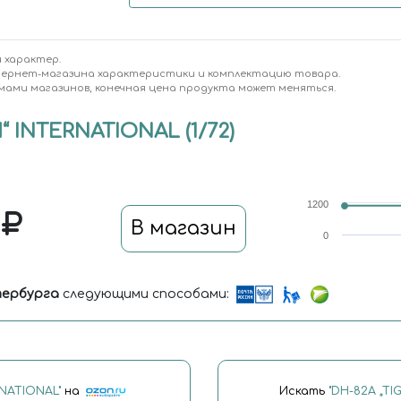
 характер.
тернет-магазина характеристики и комплектацию товара.
мами магазинов, конечная цена продукта может меняться.
 INTERNATIONAL (1/72)
1200
0
В магазин
0
ербурга
следующими способами:
RNATIONAL"
на
Искать
"DH-82A „T