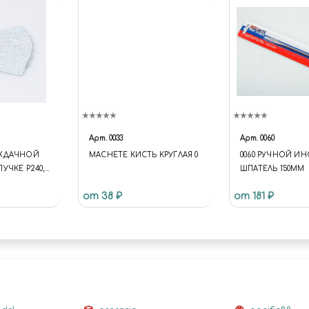
Арт.
0033
Арт.
0060
АЖДАЧНОЙ
MACHETE КИСТЬ КРУГЛАЯ 0
0060 РУЧНОЙ И
УЧКЕ P240,
ШПАТЕЛЬ 150ММ
0 ММ 6 ШТ.
от 38 ₽
от 181 ₽