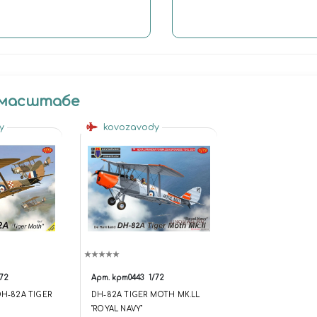
 масштабе
dy
kovozavody
/72
Арт.
kpm0443
1/72
DH-82A TIGER
DH-82A TIGER MOTH MK.LL
"ROYAL NAVY"