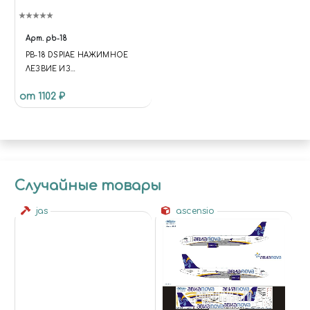
Арт.
pb-18
PB-18 DSPIAE НАЖИМНОЕ
ЛЕЗВИЕ ИЗ
ВОЛЬФРАМОВОЙ СТАЛИ, 1.8
от 1102 ₽
ММ
Случайные товары
jas
ascensio