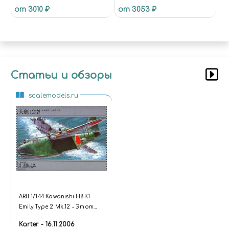
от 3010 ₽
от 3053 ₽
САМОЛЕТ HAWK T MK.127
Статьи и обзоры
scalemodels.ru
ARII 1/144 Kawanishi Н8К1
Emily Type 2 Mk.12 - Этот
маленький 1/144
Karter - 16.11.2006