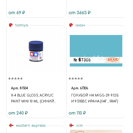
от 69 ₽
от 3663 ₽
tamiya
акан
Арт.
81504
Арт.
67306
X-4 BLUE GLOSS, ACRYLIC
ГОЛУБОЙ НА MIGG-29 9.12Б
PAINT MINI 10 ML. (СИНИЙ
И 9.51ВВС ИРАНА (IIAF , IRIAF)
ГЛЯНЦЕВЫЙ)
от 240 ₽
от 110 ₽
eastern express
icm