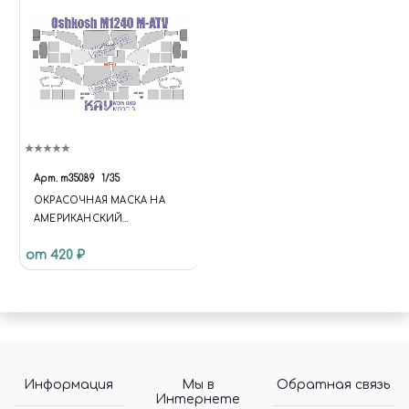
Арт.
m35089
1/35
ОКРАСОЧНАЯ МАСКА НА
АМЕРИКАНСКИЙ
БРОНЕАВТОМОБИЛЬ M-ATV
от 420 ₽
M1240A1, RFM.
Информация
Мы в
Обратная связь
Интернете