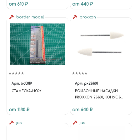
от 610 ₽
от 440 ₽
border model
proxxon
Арт.
bd0019
Арт.
px28801
СТАМЕСКА-НОЖ
ВОЙЛОЧНЫЕ НАСАДКИ
PROXXON 28801, КОНУС 8
ММ, 2 ШТ
от 1180 ₽
от 640 ₽
jas
jas