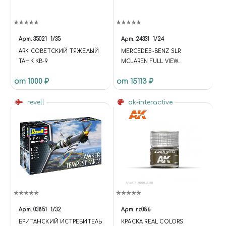
Арт.
35021
1/35
Арт.
24331
1/24
ARK СОВЕТСКИЙ ТЯЖЕЛЫЙ
MERCEDES-BENZ SLR
ТАНК КВ-9
MCLAREN FULL VIEW
(МЕРСЕДЕС-БЕНЦ SLR
от 1000 ₽
от 15113 ₽
МАКЛАРЕН «ПОЛНЫЙ
ОБЗОР» С ПРОЗРАЧНЫМ
revell
КУЗОВОМ)
ak-interactive
Арт.
03851
1/32
Арт.
rc086
БРИТАНСКИЙ ИСТРЕБИТЕЛЬ
КРАСКА REAL COLORS