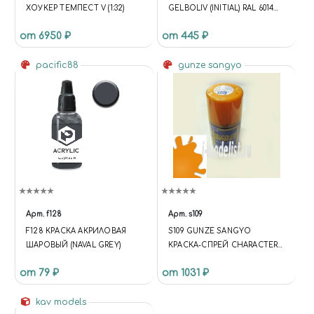
ХОУКЕР ТЕМПЕСТ V (1:32)
GELBOLIV (INITIAL) RAL 6014
10ML
от 6950 ₽
от 445 ₽
pacific88
gunze sangyo
Арт.
f128
Арт.
s109
F128 КРАСКА АКРИЛОВАЯ
S109 GUNZE SANGYO
ШАРОВЫЙ (NAVAL GREY)
КРАСКА-СПРЕЙ CHARACTER
YELLOW (НАСЫЩЕННАЯ
от 79 ₽
от 1031 ₽
ЖЕЛТАЯ)
kav models