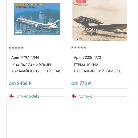
Арт.
14497
1/144
Арт.
72233
1/72
1/144 ПАССАЖИРСКИЙ
ГЕРМАНСКИЙ
АВИАЛАЙНЕР L-1011 "TRISTAR"
ПАССАЖИРСКИЙ САМОЛЕТ
АВИАКОМПАНИИ "DELTA"
HE 70G-1
от 2438 ₽
от 770 ₽
ark-models
tamiya