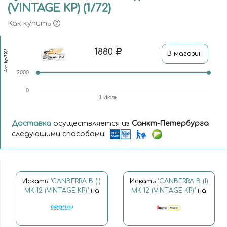
(VINTAGE KP) (1/72)
Как купить
1880
kpv7203
В магазин
Арт.
2000
0
1 Июль
Доставка
осуществляется из
Санкт-Петербурга
следующими способами:
Искать
"CANBERRA B (I)
Искать
"CANBERRA B (I)
MK.12 (VINTAGE KP)"
на
MK.12 (VINTAGE KP)"
на