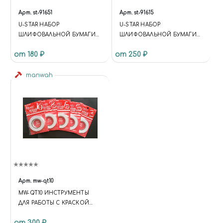
Арт.
st-91651
Арт.
st-91615
U-STAR НАБОР
U-STAR НАБОР
ШЛИФОВАЛЬНОЙ БУМАГИ
ШЛИФОВАЛЬНОЙ БУМАГИ
НА ЛИПУЧКЕ (20X75, #800,
(20X75, #800, 50ШТ)
от 180 ₽
от 250 ₽
30ШТ)
manwah
Арт.
mw-qt10
MW-QT10 ИНСТРУМЕНТЫ
ДЛЯ РАБОТЫ С КРАСКОЙ
ГИБКАЯ МАСКИРОВОЧНАЯ
от 300 ₽
ЛЕНТА 10ММ*18М