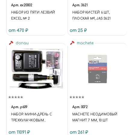
Арт.
ex20002
Арт.
3621
НАБОР ИЗ ПЯТИ ЛЕЗВИЙ
НАБОР КИСТЕЙ 6 ШТ,
EXCEL № 2
ПЛОСКАЯ №1, JAS 3621
от 470 ₽
от 25 ₽
donau
machete
Арт.
p609
Арт.
0072
НАБОР: МИНИ-ДРЕЛЬ С
MACHETE НЕОДИМОВЫЙ
ТРЕХКУЛАЧКОВЫМ
МАГНИТ 7 ММ, 10 ШТ
ПАТРОНОМ И
от 11091 ₽
от 261 ₽
КОМПЛЕКТОМ НАСАДОК В