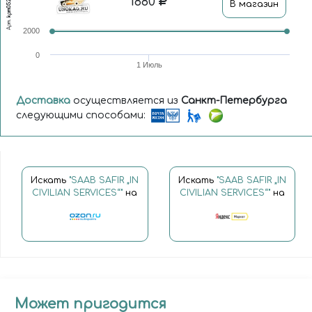
1880
kpm0522
В магазин
Арт.
2000
0
1 Июль
Доставка
осуществляется из
Санкт-Петербурга
следующими способами:
Искать
"SAAB SAFIR „IN
Искать
"SAAB SAFIR „IN
CIVILIAN SERVICES“"
на
CIVILIAN SERVICES“"
на
Может пригодится