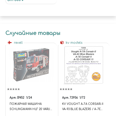
Случайные товары
revell
kv models
Арт.
07452
1/24
Арт.
72956
1/72
ПОЖАРНАЯ МАШИНА
KV VOUGHT A-7A CORSAIR-II
SCHLINGMANN HLF 20 VARUS
VA-93 BLUE BLAZERS / A-7E
4X4 (1:24)
CORSAIR II / A-7D CORSAIR 11