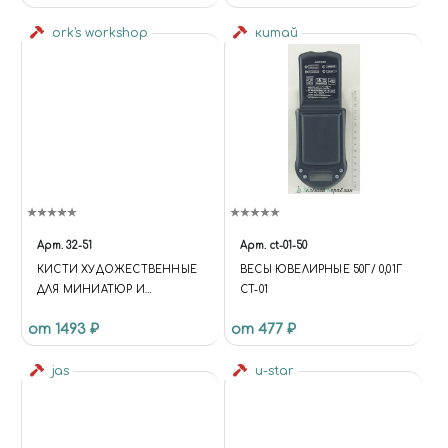
ПЛАСТИКОВОМ БОКСЕ
ork's workshop
китай
Арт.
32-51
Арт.
ct-01-50
КИСТИ ХУДОЖЕСТВЕННЫЕ
ВЕСЫ ЮВЕЛИРНЫЕ 50Г/ 0,01Г
ДЛЯ МИНИАТЮР И
CT-01
МОДЕЛИСТОВ НАБОР ИЗ 7
от 1493 ₽
от 477 ₽
ШТУК
jas
u-star