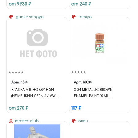
от 9930 ₽
от 240 ₽
(FUJIMI #72013 #722092
#250113) + МАСКИ НА ДИСКИ
gunze sangyo
И КОЛЕСА
tamiya
Арт.
h514
Арт.
80034
КРАСКА MR. HOBBY H514
X-34 METALLIC BROWN,
(НЕМЕЦКИЙ СЕРЫЙ / WWII
ENAMEL PAINT 10 ML.
GERMAN GREY TANK)
(КОРИЧНЕВЫЙ МЕТАЛЛИК)
от 270 ₽
107 ₽
master club
акан