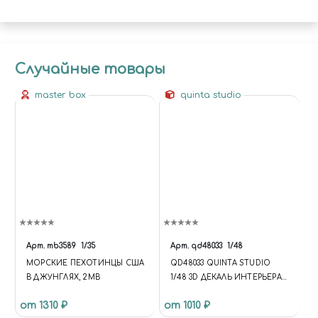
Случайные товары
master box
quinta studio
Арт.
mb3589
1/35
Арт.
qd48033
1/48
МОРСКИЕ ПЕХОТИНЦЫ США
QD48033 QUINTA STUDIO
В ДЖУНГЛЯХ, 2МВ
1/48 3D ДЕКАЛЬ ИНТЕРЬЕРА
КАБИНЫ F-16I (ДЛЯ МОДЕЛИ
от 1310 ₽
от 1010 ₽
KINETIC)