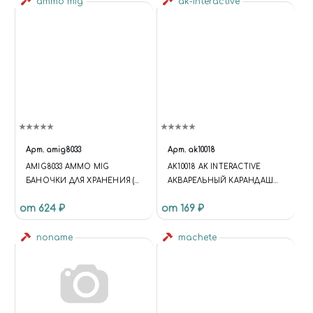
ammo mig
ak-interactive
Арт.
amig8033
Арт.
ak10018
AMIG8033 AMMO MIG
AK10018 AK INTERACTIVE
БАНОЧКИ ДЛЯ ХРАНЕНИЯ (5
АКВАРЕЛЬНЫЙ КАРАНДАШ
Х 35 МЛ)
"ВОРОНЕННАЯ СТАЛЬ
от 624 ₽
от 169 ₽
(ГРАФИТ)" / WATERCOLOR
PENCIL GUN METAL
noname
(GRAPHITE)
machete