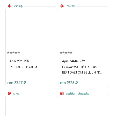
скиф
revell
Арт.
239
1/35
Арт.
64444
1/72
1/35 ТАНК ТИРАН-4
ПОДАРОЧНЫЙ НАБОР С
ВЕРТОЛЕТОМ BELL UH-1D
SAR (1:72)
от 3747 ₽
от 1926 ₽
акан
colibri decals