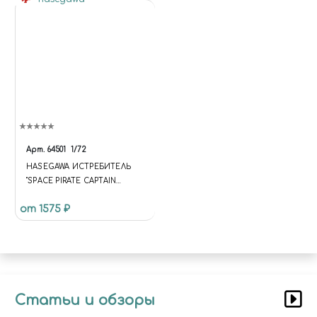
Арт.
64501
1/72
HASEGAWA ИСТРЕБИТЕЛЬ
"SPACE PIRATE CAPTAIN
HERLOCK" SPACE WOLF SW-
от 1575 ₽
190
Статьи и обзоры