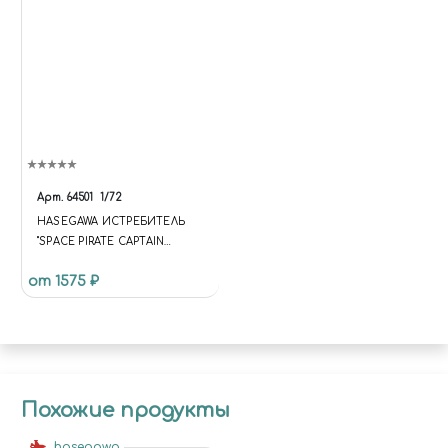
Арт.
64501
1/72
HASEGAWA ИСТРЕБИТЕЛЬ
"SPACE PIRATE CAPTAIN
HERLOCK" SPACE WOLF SW-
от 1575 ₽
190
Похожие продукты
hasegawa