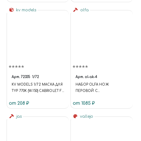
kv models
olfa
Арт.
72335
1/72
Арт.
ol-ak-4
KV MODELS 1/72 МАСКА ДЛЯ
НАБОР OLFA НОЖ
TYP 770K (W-150) CABRIOLET F
ПЕРОВОЙ С
+ МАСКИ НА ДИСКИ И
ПРОФИЛЬНЫМИ ЛЕЗВИЯМИ,
от 208 ₽
от 1085 ₽
КОЛЕСА
6ММ, 4ШТ
jas
vallejo