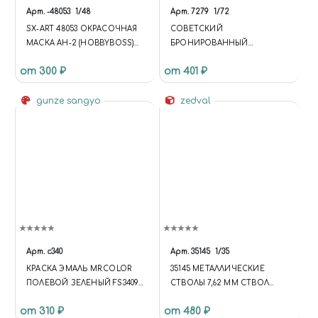
Арт.
-48053
1/48
Арт.
7279
1/72
SX-ART 48053 ОКРАСОЧНАЯ
СОВЕТСКИЙ
МАСКА АН-2 (HOBBYBOSS)
БРОНИРОВАННЫЙ
1/48
ШТУРМОВИК ИЛ-2 (ОБР. 1942
от 300 ₽
от 401 ₽
Г.)
gunze sangyo
zedval
Арт.
c340
Арт.
35145
1/35
КРАСКА ЭМАЛЬ MR.COLOR
35145 МЕТАЛЛИЧЕСКИЕ
ПОЛЕВОЙ ЗЕЛЕНЫЙ FS34097
СТВОЛЫ 7,62 ММ СТВОЛ
FIELD GREEN ПОЛУМАТ, 10МЛ
СПАРЕННОГО ПУЛЕМЕТА
от 310 ₽
от 480 ₽
ПКТ 3 ШТ.