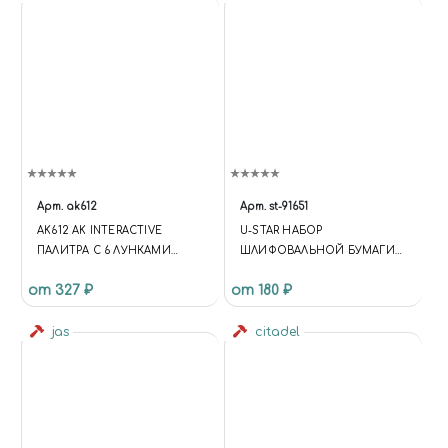
Арт.
ak612
Арт.
st-91651
AK612 AK INTERACTIVE
U-STAR НАБОР
ПАЛИТРА C 6 ЛУНКАМИ
ШЛИФОВАЛЬНОЙ БУМАГИ
ALUMINUM PALLET 6 WELLS
НА ЛИПУЧКЕ (20X75, #800,
от 327 ₽
от 180 ₽
30ШТ)
jas
citadel