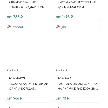
9 ШЛИФОВАЛЬНЫХ
КИСТИ ХУДОЖЕСТВЕННЫЕ
КОЛПАЧКОВ, ДИАМ.13 ММ
ДЛЯ МИНИАТЮР И
МОДЕЛИСТОВ НАБОР ИЗ 7
от 753 ₽
от 1493 ₽
ШТУК
donau
jas
Арт.
do1621
Арт.
4628
НАСАДКА ДЛЯ МИНИ-ДРЕЛИ
JAS ШЛИФОВАЛЬНАЯ СЕТКА
С ЛИПУЧКОЙ ДЛЯ
НА ЛИПУЧКЕ P600 30X90 ММ 6
СМЕННОЙ ШКУРКИ
ШТ.
от 986 ₽
от 73 ₽