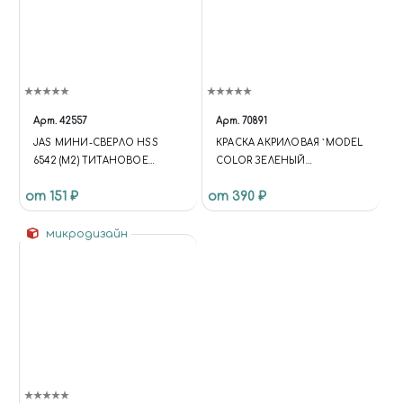
Арт.
42557
Арт.
70891
JAS МИНИ-СВЕРЛО HSS
КРАСКА АКРИЛОВАЯ `MODEL
6542 (M2) ТИТАНОВОЕ
COLOR ЗЕЛЕНЫЙ
ПОКРЫТИЕ D 0,4 ММ 10 ШТ.
СРЕДНИЙ/INTERMEDIATE
от 151 ₽
от 390 ₽
GREEN
микродизайн