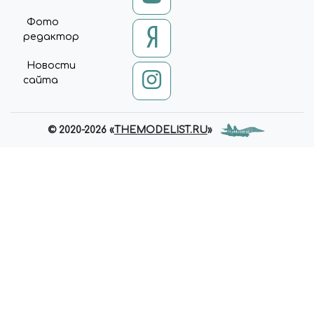
COMPARE-STATE', 'ADDED'); }); };
Фото
UPDATE = FUNCTION {
редактор
$.AJAX('/BITRIX/TEMPLATES/U
NIVERSE_S1/COMPONENTS/I
Новости
NTEC.UNIVERSE/SYSTEM/BAS
сайта
KET.MANAGER/AJAX.PHP', {
'TYPE': 'POST', 'CACHE': FALSE,
'DATATYPE': 'JSON', 'DATA':
{'BASKET': 'Y', 'COMPARE': 'Y',
© 2020-2026 «
THEMODELIST.RU
»
'COMPARE_CODE': 'COMPARE',
'COMPARE_NAME': 'COMPARE',
'CACHE_TYPE': 'N', '~BASKET': 'Y',
'~COMPARE': 'Y',
'~COMPARE_NAME': 'COMPARE',
'~CACHE_TYPE': 'N'}, 'SUCCESS':
FUNCTION (RESPONSE) { DATA
= RESPONSE; RUN; } }) };
UPDATE;
$(DOCUMENT).ON('CLICK',
'[DATA-BASKET-ID][DATA-
BASKET-ACTION]', FUNCTION
{ VAR NODE = $(THIS); VAR ID =