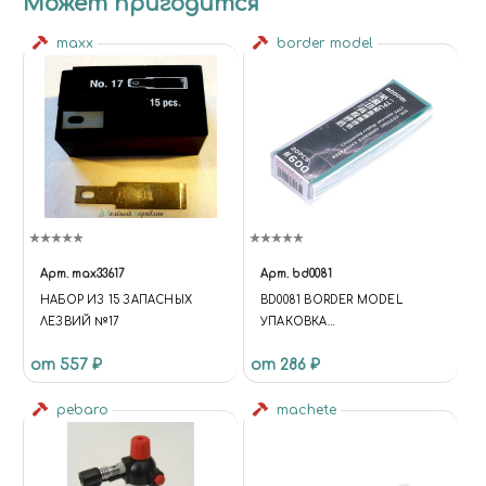
Может пригодится
maxx
border model
Арт.
max33617
Арт.
bd0081
НАБОР ИЗ 15 ЗАПАСНЫХ
BD0081 BORDER MODEL
ЛЕЗВИЙ №17
УПАКОВКА
ШЛИФОВАЛЬНОЙ БУМАГИ
от 557 ₽
от 286 ₽
НА ЛИПКОЙ ОСНОВЕ #600
(20 ШТ.)
pebaro
machete