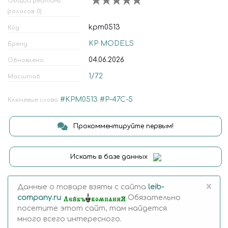
Общий рейтинг
(голосов: 0)
kpm0513
Код
KP MODELS
Бренд
04.06.2026
Обновлено
1/72
Масштаб
#KPM0513
#P-47C-5
Ключевые слова
Прокомментируйте первым!
Искать в базе данных
×
Данные о товаре взяты с сайта
leib-
company.ru
Обязательно
посетите этот сайт, там найдется
много всего интересного.