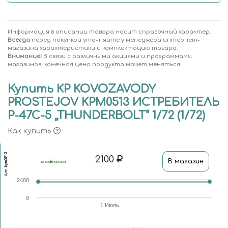
Информация в описании товара носит справочный характер.
Всегда
перед покупкой уточняйте у менеджера интернет-
магазина характеристики и комплектацию товара.
Внимание!
В связи с различными акциями и программами
магазинов, конечная цена продукта может меняться.
Купить KP KOVOZAVODY
PROSTEJOV KPM0513 ИСТРЕБИТЕЛЬ
P-47C-5 „THUNDERBOLT“ 1/72 (1/72)
Как купить
kpm0513
2100
В магазин
Арт.
2400
0
1 Июль