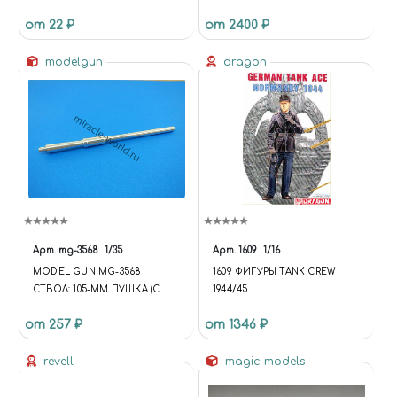
МЛ.
ARMORED CAR
от 22 ₽
от 2400 ₽
modelgun
dragon
Арт.
mg-3568
1/35
Арт.
1609
1/16
MODEL GUN MG-3568
1609 ФИГУРЫ TANK CREW
СТВОЛ: 105-ММ ПУШКА (С
1944/45
ЭЖЕКТОРОМ, БЕЗ
от 257 ₽
от 1346 ₽
ДУЛЬНОГО ТОРМОЗА) ДЛЯ
PLA ZTL-11 1/35 (FUNCTION {
UNIVERSE.SITE.ID = 'S1';
revell
magic models
UNIVERSE.SITE.DIRECTORY =
'/'; UNIVERSE.TEMPLATE.ID =