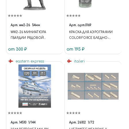
Арт.
ww2-26
54мм
Арт.
арт.0169
WW2-26 МИНИАТЮРА
КРАСКА ДЛЯ АЭРОГРАФИИ
ГВАРДИИ РЯДОВОЙ
COLOR FORCE БЛЕДНО-
КРАСНОЙ АРМИИ, 1943-45 ГГ.
ЗЕЛЁНЫЙ (PALE GREEN)
от 300 ₽
от 195 ₽
СССР
eastern express
italeri
Арт.
14510
1/144
Арт.
26102
1/72