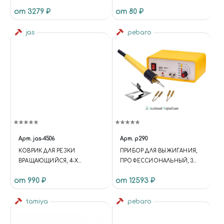
АЛМАЗНЫМ НАПЫЛЕНИЕМ
от 3279 ₽
от 80 ₽
ВЫСШЕГО КАЧЕСТВА
jas
pebaro
Арт.
jas-4506
Арт.
p290
КОВРИК ДЛЯ РЕЗКИ
ПРИБОР ДЛЯ ВЫЖИГАНИЯ,
ВРАЩАЮЩИЙСЯ, 4-Х
ПРОФЕССИОНАЛЬНЫЙ, 3
СЛОЙНЫЙ, 200 Х 200
ПЕТЛИ ВЫЖИГАТЕЛЯ
от 990 ₽
от 12593 ₽
tamiya
pebaro