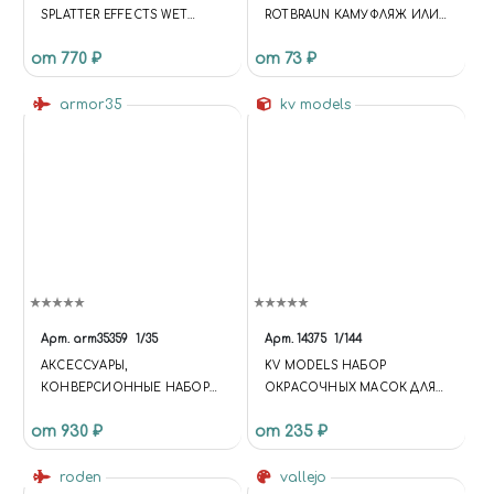
SPLATTER EFFECTS WET
ROTBRAUN КАМУФЛЯЖ ИЛИ
GROUND 100ML (ЭФФЕКТ
ПОЛНОСТЬЮ:
от 770 ₽
от 73 ₽
БРЫЗГ, МОКРАЯ
ПУШКИ,АВТО/МОТО/
ПОВЕРХНОСТЬ)
БРОНЕТЕХНИКИ,
armor35
ПАРОВОЗЫ, ПЯТНА НА
kv models
УНИФОРМЕ ОБЪЁМ: 10 МЛ.
Арт.
arm35359
1/35
Арт.
14375
1/144
АКСЕССУАРЫ,
KV MODELS НАБОР
КОНВЕРСИОННЫЕ НАБОРЫ
ОКРАСОЧНЫХ МАСОК ДЛЯ
1/35 ARM35359 НАБОР
BOEING 747-400 (REVELL
от 930 ₽
от 235 ₽
ДЕТАЛЕЙ ТОВАРНЫХ
#04204, #04219, #04950)
ВАГОНОВ РУССКИХ
ЖЕЛЕЗНЫХ ДОРОГ 1890–1936
roden
vallejo