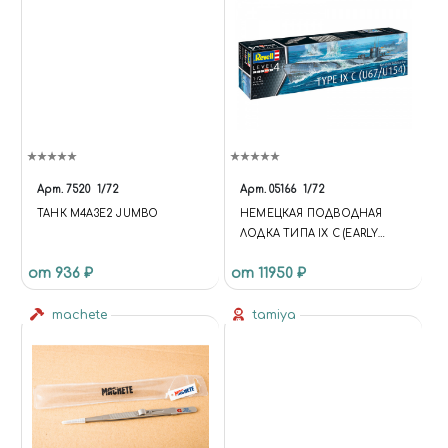
Арт.
7520
1/72
Арт.
05166
1/72
ТАНК М4А3Е2 JUMBO
НЕМЕЦКАЯ ПОДВОДНАЯ
ЛОДКА ТИПА IX C (EARLY
TURRET) (1:72)
от 936 ₽
от 11950 ₽
machete
tamiya