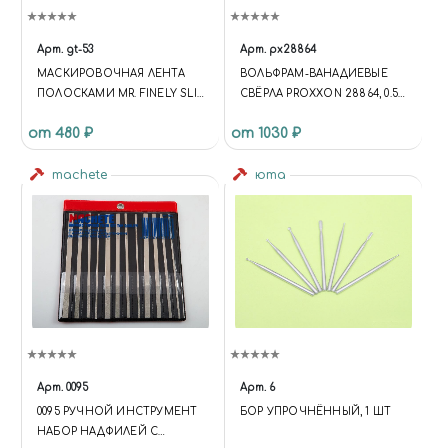
Арт.
gt-53
Арт.
px28864
МАСКИРОВОЧНАЯ ЛЕНТА
ВОЛЬФРАМ-ВАНАДИЕВЫЕ
ПОЛОСКАМИ MR. FINELY SLIT
СВЁРЛА PROXXON 28864, 0.5
MASKING, 1-2ММ
ММ, 3 ШТ
от 480 ₽
от 1030 ₽
machete
юта
Арт.
0095
Арт.
6
0095 РУЧНОЙ ИНСТРУМЕНТ
БОР УПРОЧНЁННЫЙ, 1 ШТ
НАБОР НАДФИЛЕЙ С