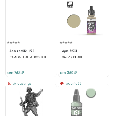
ГГ.
Арт.
rod012
1/72
Арт.
72761
САМОЛЕТ ALBATROS D.III
ХАКИ / KHAKI
от 765 ₽
от 380 ₽
ek castings
pacific88