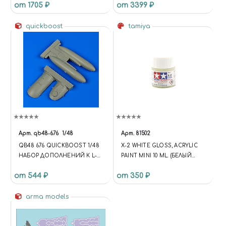
от 1705 ₽
от 3399 ₽
quickboost
tamiya
Арт.
qb48-676
1/48
Арт.
81502
QB48 676 QUICKBOOST 1/48
X-2 WHITE GLOSS, ACRYLIC
НАБОР ДОПОЛНЕНИЙ К L-
PAINT MINI 10 ML. (БЕЛЫЙ
29R DELFIN RECCON
ГЛЯНЦЕВЫЙ)
от 544 ₽
от 350 ₽
CONVERSION
arma models