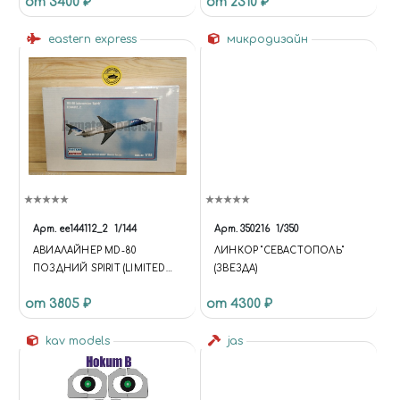
от 3400 ₽
от 2310 ₽
eastern express
микродизайн
Арт.
ее144112_2
1/144
Арт.
350216
1/350
АВИАЛАЙНЕР MD-80
ЛИНКОР "СЕВАСТОПОЛЬ"
ПОЗДНИЙ SPIRIT (LIMITED
(ЗВЕЗДА)
EDISION)
от 3805 ₽
от 4300 ₽
kav models
jas