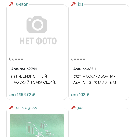
u-star
jas
Арт.
st-ua90901
Арт.
аэ-63211
(T) ПРЕЦИЗИОННЫЙ
63211 МАСКИРОВОЧНАЯ
ПЛОСКИЙ ТОЛКАЮЩИЙ
ЛЕНТА, ПЭТ 10 ММ Х 18 М
НОЖ
от 1888.92 ₽
от 102 ₽
(КОМБИНИРОВАННЫЙ) (T)
PRECISION FLAT PUSH KNIFE
(COMBINED)
св модель
jas