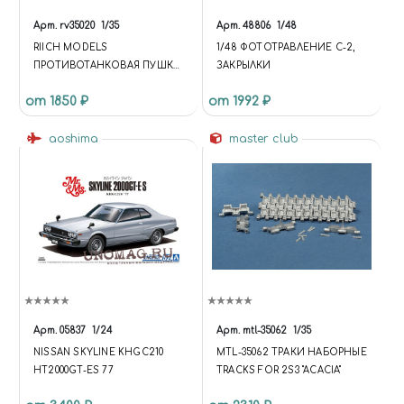
Арт.
rv35020
1/35
Арт.
48806
1/48
RIICH MODELS
1/48 ФОТОТРАВЛЕНИЕ C-2,
ПРОТИВОТАНКОВАЯ ПУШКА
ЗАКРЫЛКИ
U.S. M1 57MM (LATE VERSION)
от 1850 ₽
от 1992 ₽
aoshima
master club
Арт.
05837
1/24
Арт.
mtl-35062
1/35
NISSAN SKYLINE KHGC210
MTL-35062 ТРАКИ НАБОРНЫЕ
HT2000GT-ES 77
TRACKS FOR 2S3 "ACACIA"