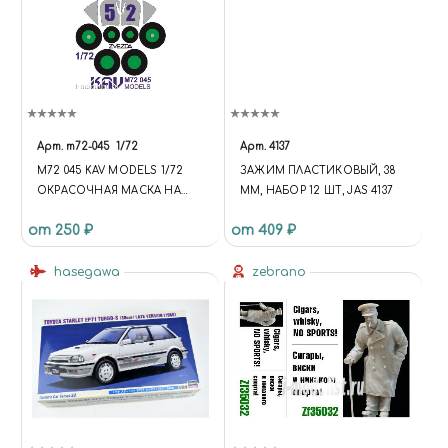
Арт.
m72-045
1/72
Арт.
4137
M72 045 KAV MODELS 1/72
ЗАЖИМ ПЛАСТИКОВЫЙ, 38
ОКРАСОЧНАЯ МАСКА НА
ММ, НАБОР 12 ШТ, JAS 4137
К@-52 (ЗВЕЗДА)
от 250 ₽
от 409 ₽
hasegawa
zebrano