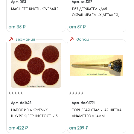
Арт.
0033
Арт.
аэ-1357
MACHETE КИСТЬ КРУГЛАЯ 0
1357 ДЕРЖАТЕЛЬ ДЛЯ
ОКРАШИВАЕМЫХ ДЕТАЛЕЙ,
ШАР, 10 ШТ./УП.
от 38 ₽
от 87 ₽
германия
donau
Арт.
do1623
Арт.
doe16701
НАБОР ИЗ 6 КРУГЛЫХ
ТОРЦЕВАЯ СТАЛЬНАЯ ЩЕТКА
ШКУРОК (ЗЕРНИСТОСТЬ 150)
ДИАМЕТРОМ 14ММ
СО СПЕЦПОКРЫТИЕМ
от 422 ₽
от 209 ₽
ТЫЛЬНОЙ ЧАСТИ ДЛЯ