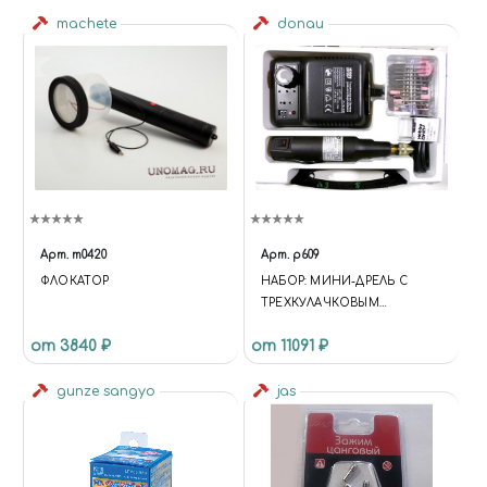
ИСПОЛЬЗОВАНИЯ С
НАСАДКОЙ DO1621
machete
donau
(ДИАМЕТР 33 ММ)
Арт.
m0420
Арт.
p609
ФЛОКАТОР
НАБОР: МИНИ-ДРЕЛЬ С
ТРЕХКУЛАЧКОВЫМ
ПАТРОНОМ И
от 3840 ₽
от 11091 ₽
КОМПЛЕКТОМ НАСАДОК В
ПЛАСТИКОВОМ БОКСЕ
gunze sangyo
jas