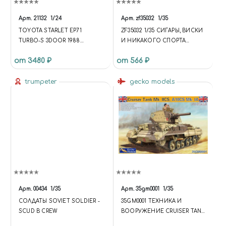
Арт.
21132
1/24
Арт.
zf35032
1/35
TOYOTA STARLET EP71
ZF35032 1/35 СИГАРЫ, ВИСКИ
TURBO-S 3DOOR 1988
И НИКАКОГО СПОРТА
HASEGAWA
(ЧЕРЧИЛЛЬ)
от 3480 ₽
от 566 ₽
trumpeter
gecko models
Арт.
00434
1/35
Арт.
35gm0001
1/35
СОЛДАТЫ SOVIET SOLDIER -
35GM0001 ТЕХНИКА И
SCUD B CREW
ВООРУЖЕНИЕ CRUISER TANK
A10 MK.IA CS