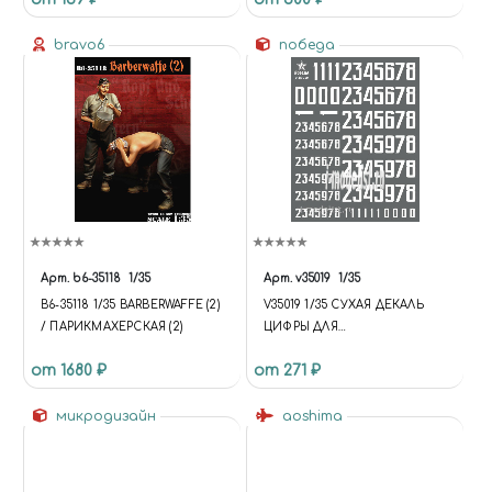
bravo6
победа
Арт.
b6-35118
1/35
Арт.
v35019
1/35
B6-35118 1/35 BARBERWAFFE (2)
V35019 1/35 СУХАЯ ДЕКАЛЬ
/ ПАРИКМАХЕРСКАЯ (2)
ЦИФРЫ ДЛЯ
БРОНЕТЕХНИКИ. ВАРИАНТ 1.
от 1680 ₽
от 271 ₽
ВЫСОТА: 6,48/12,24 ММ.
СССР, РОССИЯ, ДРУГИЕ
микродизайн
СТРАНЫ.
aoshima