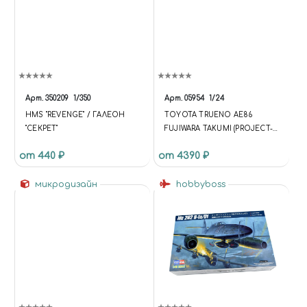
Арт.
350209
1/350
Арт.
05954
1/24
HMS "REVENGE" / ГАЛЕОН
TOYOTA TRUENO AE86
"СЕКРЕТ"
FUJIWARA TAKUMI (PROJECT-D
VER.) WITH FIGURE
от 440 ₽
от 4390 ₽
микродизайн
hobbyboss