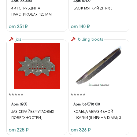
Арт.
аэ-4141
Арт.
09127
4141 СТРУБЦИНА
БЛОК МЯГКИЙ ZF P180
ПЛАСТИКОВАЯ, 120 ММ
от 251 ₽
от 140 ₽
jas
billing boats
Арт.
3905
Арт.
bt-57181010
JAS СКРАЙБЕР УГЛОВЫХ
КОЛЬЦА АБРАЗИВНОЙ
ПОВЕРХНОСТЕЙ,
ШКУРКИ (ШИРИНА 10 ММ), 3
ФОРМИРОВАНИЯ ГОЛОВОК
ШТ.
от 225 ₽
от 326 ₽
БОЛТОВ И ГАЕК