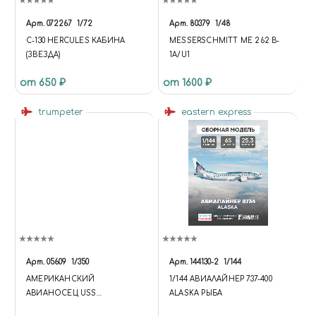
Арт.
072267
1/72
Арт.
80379
1/48
C-130 HERCULES КАБИНА
MESSERSCHMITT ME 262 B-
(ЗВЕЗДА)
1A/U1
от 650 ₽
от 1600 ₽
trumpeter
eastern express
Арт.
05609
1/350
Арт.
144130-2
1/144
АМЕРИКАНСКИЙ
1/144 АВИАЛАЙНЕР 737-400
АВИАНОСЕЦ USS
ALASKA РЫБА
TICONDEROGA CV-14