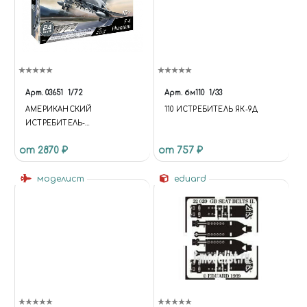
Арт.
03651
1/72
Арт.
бм110
1/33
АМЕРИКАНСКИЙ
110 ИСТРЕБИТЕЛЬ ЯК-9Д
ИСТРЕБИТЕЛЬ-
БОМБАРДИРОВЩИК F-4E
от 2870 ₽
от 757 ₽
PHANTOM (1:72)
моделист
eduard