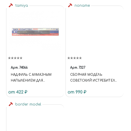
tamiya
noname
Арт.
74066
Арт.
7327
НАДФИЛЬ C АЛМАЗНЫМ
СБОРНАЯ МОДЕЛЬ
НАПЫЛЕНИЕМ ДЛЯ
СОВЕТСКИЙ ИСТРЕБИТЕЛЬ
ОБРАБОТКИ
ЯК-1 27-92 СЕРИИ, 1/72
от 422 ₽
от 990 ₽
ФОТОТРАВЛЕНЫХ ДЕТАЛЕЙ
border model