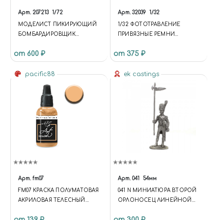
Арт.
207213
1/72
Арт.
32039
1/32
МОДЕЛИСТ ПИКИРУЮЩИЙ
1/32 ФОТОТРАВЛЕНИЕ
БОМБАРДИРОВЩИК
ПРИВЯЗНЫЕ РЕМНИ
ЮНКЕРС JU-87G-1
SEATBELTS RAF WWII TYPE 2
от 600 ₽
от 375 ₽
pacific88
ek castings
Арт.
fm07
Арт.
041
54мм
FM07 КРАСКА ПОЛУМАТОВАЯ
041 N МИНИАТЮРА ВТОРОЙ
АКРИЛОВАЯ ТЕЛЕСНЫЙ
ОРЛОНОСЕЦ ЛИНЕЙНОЙ
БАЗОВЫЙ 2
ПЕХОТЫ, ФРАНЦИЯ 1809-12
от 139 ₽
от 300 ₽