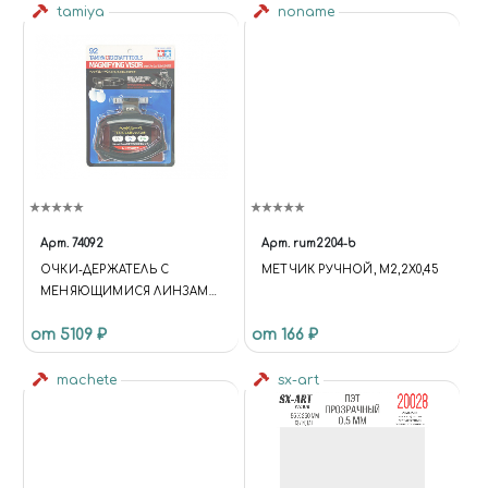
tamiya
noname
Арт.
74092
Арт.
rum2204-b
ОЧКИ-ДЕРЖАТЕЛЬ С
МЕТЧИК РУЧНОЙ, М2,2Х0,45
МЕНЯЮЩИМИСЯ ЛИНЗАМИ
(1.7X/2X/2.5X)
от 5109 ₽
от 166 ₽
machete
sx-art