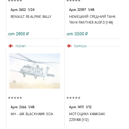
Арт.
3652
1/24
Арт.
32597
1/48
RENAULT R5 ALPINE RALLY
НЕМЕЦКИЙ СРЕДНИЙ ТАНК
ТАНК PANTHER AUSF.D (1:48)
от 2800 ₽
от 3500 ₽
italeri
tamiya
Арт.
2666
1/48
Арт.
14111
1/12
MH - 60K BLACKHAWK SOA
МОТОЦИКЛ KAWASAKI
ZZR1400 (1:12)