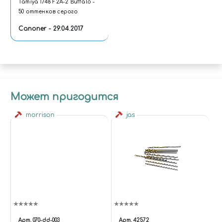
Tamiya 1/48 F2A-2 Buffalo -
50 оттенков серого
Canoner - 29.04.2017
Может пригодится
morrison
jas
Арт.
070-dd-003
Арт.
42572