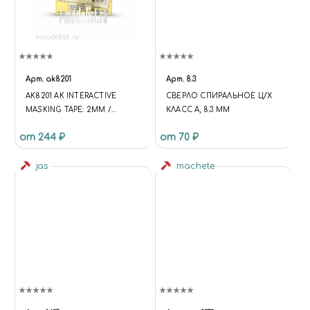
LIST-CATALOG-TILE-2
.CATALOG-SECTION-LIST-
ITEM-WRAPPER { PADDING-
TOP: 120%; }
(FUNCTION(W,D,S,L,I){W[L]=W[L]||
[];W[L].PUSH({'GTM.START': NEW
Арт.
ak8201
Арт.
8.3
DATE.GETTIME,EVENT:'GTM.J
AK8201 AK INTERACTIVE
СВЕРЛО СПИРАЛЬНОЕ Ц/Х
S'});VAR
MASKING TAPE: 2MM /
КЛАСС А, 8.3 ММ
F=D.GETELEMENTSBYTAGNA
МАСКИРУЮЩАЯ ЛЕНТА
ME(S)[0],
от 244 ₽
от 70 ₽
J=D.CREATEELEMENT(S),DL=L='
DATALAYER'?'&L='+L:'';J.ASYNC=T
jas
machete
RUE;J.SRC=
'HTTPS://WWW.GOOGLETAGM
ANAGER.COM/GTM.JS?
ID='+I+DL;F.PARENTNODE.INSER
TBEFORE(J,F); })
(WINDOW,DOCUMENT,'SCRIPT','
DATALAYER','GTM-KMSRFMHS');
{ "@CONTEXT":
"HTTPS://SCHEMA.ORG",
"@TYPE": "STORE", "NAME":
"ЧУДНЫЙ МИР",