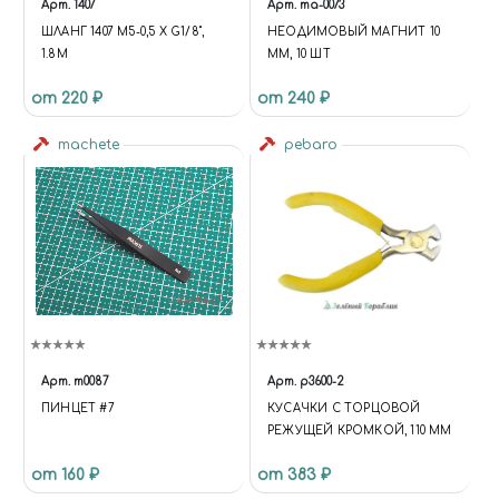
Арт.
1407
Арт.
ma-0073
"DESCRIPTION": "ИНТЕРНЕТ-
ШЛАНГ 1407 M5-0,5 Х G1/8",
НЕОДИМОВЫЙ МАГНИТ 10
МАГАЗИН СБОРНЫХ
1.8М
ММ, 10 ШТ
МАСШТАБНЫХ МОДЕЛЕЙ,
КРАСОК, АЭРОГРАФОВ И
от 220 ₽
от 240 ₽
ИНСТРУМЕНТОВ ДЛЯ
МОДЕЛИЗМА. ДОСТАВКА ПО
machete
pebaro
РОССИИ.", "URL":
"HTTPS://MIRACLE-WORLD.RU",
"LOGO": "HTTPS://MIRACLE-
WORLD.RU/INCLUDE/LOGOTY
PE.PNG", "IMAGE":
"HTTPS://MIRACLE-
WORLD.RU/INCLUDE/LOGOTY
PE.PNG", "TELEPHONE":
"+79191212207", "EMAIL":
"MIRACLE-WORLD@MAIL.RU",
"ADDRESS": { "@TYPE":
Арт.
m0087
Арт.
p3600-2
"POSTALADDRESS",
ПИНЦЕТ #7
КУСАЧКИ С ТОРЦОВОЙ
"STREETADDRESS": "УЛ.
РЕЖУЩЕЙ КРОМКОЙ, 110 ММ
ТИМИРЯЗЕВА, 27",
"ADDRESSLOCALITY":
от 160 ₽
от 383 ₽
"ЧЕЛЯБИНСК",